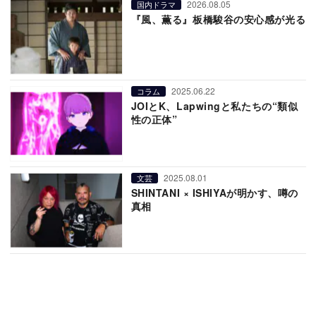
2026.08.05
国内ドラマ
『風、薫る』板橋駿谷の安心感が光る
2025.06.22
コラム
JOIとK、Lapwingと私たちの“類似
性の正体”
2025.08.01
文芸
SHINTANI × ISHIYAが明かす、噂の
真相