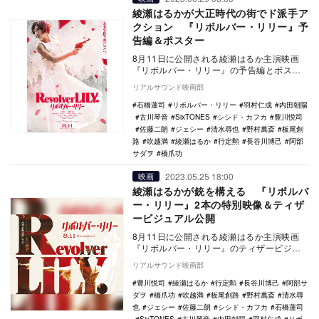
綾瀬はるかが大正時代の街でド派手ア
クション 『リボルバー・リリー』予
告編＆ポスター
8月11日に公開される綾瀬はるか主演映画
『リボルバー・リリー』の予告編とポスタ
ービジュアルが公開された。 本作は、第
リアルサウンド映画部
19回大…
石橋蓮司
リボルバー・リリー
羽村仁成
内田朝陽
古川琴音
SixTONES
シシド・カフカ
豊川悦司
佐藤二朗
ジェシー
清水尋也
野村萬斎
板尾創
路
吹越満
綾瀬はるか
行定勲
長谷川博己
阿部
サダヲ
橋爪功
2023.05.25 18:00
映画
綾瀬はるかが銃を構える 『リボルバ
ー・リリー』2本の特別映像＆ティザ
ービジュアル公開
8月11日に公開される綾瀬はるか主演映画
『リボルバー・リリー』のティザービジュ
アルと2本の特別映像が公開された。 本作
リアルサウンド映画部
は、第…
豊川悦司
綾瀬はるか
行定勲
長谷川博己
阿部サ
ダヲ
橋爪功
吹越満
板尾創路
野村萬斎
清水尋
也
ジェシー
佐藤二朗
シシド・カフカ
石橋蓮司