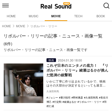
HOME
MUSIC
MOVIE
TECH
BOOK
HOME
MOVIE
リボルバー・リリー
リボルバー・リリーの記事・ニュース・画像一覧
(6件)
リボルバー・リリーの記事・ニュース・画像一覧です
2024.01.30 18:00
映画
これぞ日本のエンタメの底力！ 『リ
ボルバー・リリー』綾瀬はるかが挑ん
だ怒涛の銃撃戦
いかに丁寧に作り込まれているかで、映画
はその大部分が決定するといっても過言で
はない。シナリオや人物描写はもちろんの
久保田和馬
こと、いわゆる…
ジェシー
豊川悦司
野村萬斎
久保田和馬
長谷川
博己
行定勲
綾瀬はるか
リボルバー・リリー
羽
村仁成