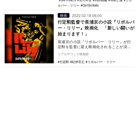
SixTONES
古川琴音
内田朝陽
羽村仁成
リボ
ルバー・リリー
Go!Go!kids
2022.02.18 06:00
映画
行定勲監督で長浦京の小説『リボルバ
ー・リリー』映画化 「新しい闘いが
始まります！」
長浦京の小説『リボルバー・リリー』が行
定勲を監督に迎え映画化されることが決定
し、あわせてティザービジュアルが公開さ
リアルサウンド映画部
れた。 …
行定勲
紀伊宗之
リボルバー・リリー