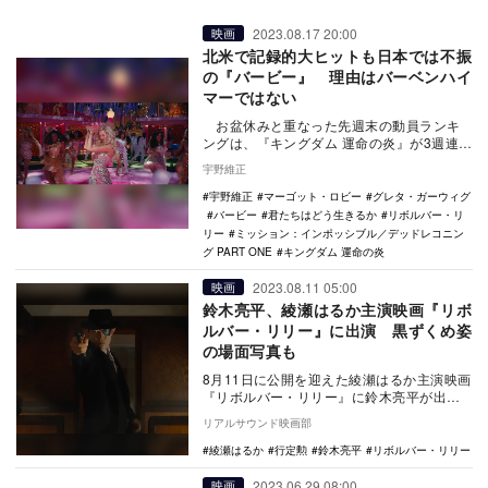
2023.08.17 20:00
映画
北米で記録的大ヒットも日本では不振
の『バービー』 理由はバーベンハイ
マーではない
お盆休みと重なった先週末の動員ランキ
ングは、『キングダム 運命の炎』が3週連続
で1位をキープ。週末3日間の成績は動員40
宇野維正
万…
宇野維正
マーゴット・ロビー
グレタ・ガーウィグ
バービー
君たちはどう生きるか
リボルバー・リ
リー
ミッション：インポッシブル／デッドレコニン
グ PART ONE
キングダム 運命の炎
2023.08.11 05:00
映画
鈴木亮平、綾瀬はるか主演映画『リボ
ルバー・リリー』に出演 黒ずくめ姿
の場面写真も
8月11日に公開を迎えた綾瀬はるか主演映画
『リボルバー・リリー』に鈴木亮平が出演
していることがわかった。 本作は、第19
リアルサウンド映画部
回大…
綾瀬はるか
行定勲
鈴木亮平
リボルバー・リリー
2023.06.29 08:00
映画