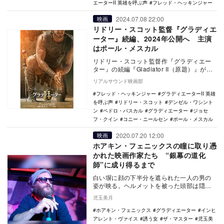
エーターII 英雄を呼ぶ声
フレッド・ヘッキンジャー
2024.07.08 22:00
映画
リドリー・スコット監督『グラディエ
ーター』続編、2024年公開へ 主演
はポール・メスカル
リドリー・スコット監督作『グラディエー
ター』の続編『Gladiator II（原題）』が、
『グラディエーターII』の邦題で202…
リアルサウンド映画部
フレッド・ヘッキンジャー
グラディエーターII 英雄
を呼ぶ声
リドリー・スコット
デンゼル・ワシント
ン
ペドロ・パスカル
グラディエーター
ジョセ
フ・クイン
コニー・ニールセン
ポール・メスカル
2020.07.20 12:00
映画
ホアキン・フェニックスの瞳に取り憑
かれた映画作家たち “銀幕の道化
師”に成り得るまで
白い塀に顔の下半分を遮られた一人の男の
姿が映る。ヘルメットを被った頭部は隠さ
れ、観客の目線は否応なくその瞳に吸い寄
児玉美月
せられることと…
ホアキン・フェニックス
グラディエーター
インヒ
アレント・ヴァイス
誘う女
ザ・マスター
児玉美