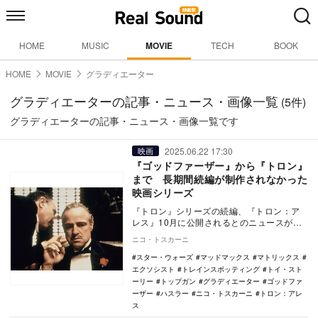
HOME
MUSIC
MOVIE
TECH
BOOK
HOME
MOVIE
グラディエーター
グラディエーターの記事・ニュース・画像一覧
(5件)
グラディエーターの記事・ニュース・画像一覧です
2025.06.22 17:30
映画
『ゴッドファーザー』から『トロン』
まで 長期間続編が制作されなかった
映画シリーズ
『トロン』シリーズの続編、『トロン：ア
レス』10月に公開されるとのニュースが入
ってきた。 『トロン：アレス』は、…
ニコ・トスカーニ
スター・ウォーズ
マッドマックス
マトリックス
エクソシスト
トレインスポッティング
トイ・スト
ーリー
トップガン
グラディエーター
ゴッドファ
ーザー
ハスラー
ニコ・トスカーニ
トロン：アレ
ス