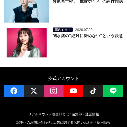
梅原裕一郎、“低音ボイス”の試行錯誤
2026.07.29
国内ドラマ
関水渚の“絶対に諦めない”という決意
公式アカウント
facebook
x
instagram
YouTube
Follow on 
LI
リアルサウンド映画部とは
編集部・運営情報
記事へのお問い合わせ
広告に関するお問い合わせ
採用情報