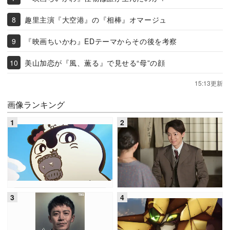
趣里主演『大空港』の『相棒』オマージュ
『映画ちいかわ』EDテーマからその後を考察
美山加恋が『風、薫る』で見せる“母”の顔
15:13更新
画像ランキング