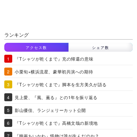
ランキング
アクセス数
シェア数
『Tシャツが乾くまで』充の帰還の意味
小栗旬×横浜流星、豪華初共演への期待
『Tシャツが乾くまで』脚本を生方美久が語る
見上愛、『風、薫る』との1年を振り返る
影山優佳、ランジェリーカット公開
『Tシャツが乾くまで』高橋文哉の新境地
『映画ちいかわ』怪物は誰が生んだのか？