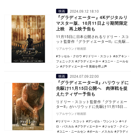
2024.09.12 18:10
映画
『グラディエーター』4Kデジタルリ
マスター版、10月11日より期間限定
上映 再上映予告も
11月15日に日本公開されるリドリー・スコ
ット監督作『グラディエーターII』に先駆
け、4Kデジタルリマスターされた前作『グ
リアルサウンド映画部
ラディ…
ラッセル・クロウ
リドリー・スコット
ホアキン・
フェニックス
グラディエーター
コニー・ニールセ
ン
グラディエーターII 英雄を呼ぶ声
2024.07.09 22:00
映画
『グラディエーターII』ハリウッドに
先駆け11月15日公開へ 肉弾戦を捉
えたティザー予告も
リドリー・スコット監督作『グラディエー
ターII』がハリウッドに先駆け11月15日に
日本公開されることが決定し、あわせてテ
リアルサウンド映画部
ィザー予…
リドリー・スコット
デンゼル・ワシントン
ペド
ロ・パスカル
グラディエーター
ジョセフ・クイン
コニー・ニールセン
ポール・メスカル
グラディ