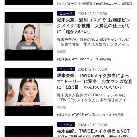
女性グループ
小嶋陽菜
YouTubeニュース
島田瑛
2024.12.24 05:50
ニュース
堀未央奈、愛用コスメで“お嬢様ピン
クメイク”を披露 大満足の仕上がり
に「超かわいい」
堀未央奈が、自身のYouTubeチャンネルに
「高貴で甘め 愛されお嬢様ピンクメイ
ク 自宅ドレッサーも大公開 自まつ毛メ
島田瑛
イク/お気…
堀未央奈
YouTubeニュース
島田瑛
2024.12.17 05:50
ニュース
堀未央奈、TWICEメイク担当によっ
て“ドーリー”に変身 少女マンガな姿
に「ほぼ目！かんわいいいいい」
堀未央奈が自身のYouTubeチャンネルに、
「TWICEのメイクさんに多幸感甘めアイド
ルメイクをしてもらった ウォンジョンヨ
島田瑛
先生…
堀未央奈
TWICE
YouTubeニュース
島田瑛
2024.12.10 06:00
ニュース
柏木由紀、TWICEメイク担当＆NCT
127ヘア担当の手で変身 新たな姿に