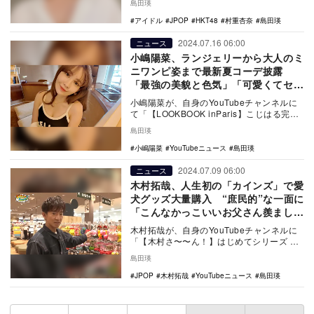
島田瑛
『TOLE…
アイドル
JPOP
HKT48
村重杏奈
島田瑛
2024.07.16 06:00
ニュース
小嶋陽菜、ランジェリーから大人のミ
ニワンピ姿まで最新夏コーデ披露
「最強の美貌と色気」「可愛くてセク
シー」
小嶋陽菜が、自身のYouTubeチャンネルに
て「【LOOKBOOK inParis】こじはる完全
私物で夏コーデ♥」を公開。パリで…
島田瑛
小嶋陽菜
YouTubeニュース
島田瑛
2024.07.09 06:00
ニュース
木村拓哉、人生初の「カインズ」で愛
犬グッズ大量購入 “庶民的”な一面に
「こんなかっこいいお父さん羨まし
い」
木村拓哉が、自身のYouTubeチャンネルに
「【木村さ〜〜ん！】はじめてシリーズ 木
村拓哉「カインズ」へ行く！」を更新。木
島田瑛
村拓哉…
JPOP
木村拓哉
YouTubeニュース
島田瑛