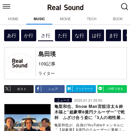
HOME
MUSIC
MOVIE
TECH
BOOK
あ行
か行
さ行
た行
な行
は行
ま行
や
島田瑛
109記事
ライター
ポスト
シェア
ブックマーク
LINEで送る
2025.01.21 05:50
ニュース
亀梨和也、Snow Man宮舘涼太＆鈴
木福と“超豪華6億円クルーザー”で乾
杯 ふざけ合う姿に「3人の相性最
高」
亀梨和也が、自身のYouTubeチャンネルに
「【超豪華】6億円のクルーザーに乗船！