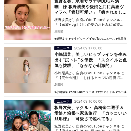
板野友美、水着サウナやBBQを満
喫 妹 板野成美や愛娘と共に高級ヴ
ィラへ「寝顔可愛い」「癒されまし
た」
板野友美が、自身のYouTubeチャンネルに
「【家族vlog】けけの夏のお休みに家族で
温泉 そして、初めてあそこに行ってきたよ
島田瑛
【…
板野友美
女性グループ
YouTubeニュース
島田瑛
2024.09.17 06:00
ニュース
小嶋陽菜、美しいヒップラインを生み
出す“尻トレ”を伝授 「スタイルと色
気も抜群」「なかなか刺激的」
小嶋陽菜が、自身のYouTubeチャンネルに
『【完全公開】こじはるヒップの秘密 尻ト
レ/ 愛用ガードル/ボディケア』を9月12日…
島田瑛
小嶋陽菜
YouTubeニュース
女性アイドル
島田瑛
2024.09.10 06:00
ニュース
板野友美、ヤクルト 高橋奎二選手＆
愛娘と箱根へ家族旅行 「カッコいい
旦那様」「可愛さで溢れてる」
板野友美が、自身のYouTubeチャンネルに
「【家族vlog】けけの夏のお休みに家族で