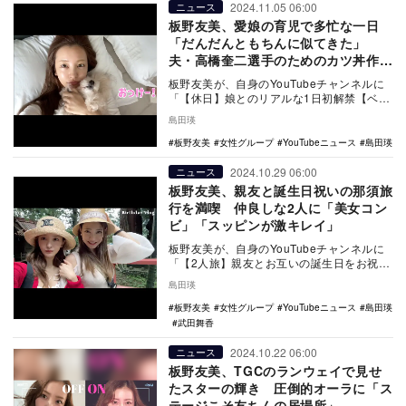
2024.11.05 06:00
ニュース
板野友美、愛娘の育児で多忙な一日
「だんだんともちんに似てきた」
夫・高橋奎二選手のためのカツ丼作り
も
板野友美が、自身のYouTubeチャンネルに
「【休日】娘とのリアルな1日初解禁【ベビ
ちん】」を10月31日に更新。娘と過ごす休
島田瑛
日…
板野友美
女性グループ
YouTubeニュース
島田瑛
2024.10.29 06:00
ニュース
板野友美、親友と誕生日祝いの那須旅
行を満喫 仲良しな2人に「美女コン
ビ」「スッピンが激キレイ」
板野友美が、自身のYouTubeチャンネルに
「【2人旅】親友とお互いの誕生日をお祝い
しに旅行してきた【那須】」を10月24日に
島田瑛
更…
板野友美
女性グループ
YouTubeニュース
島田瑛
武田舞香
2024.10.22 06:00
ニュース
板野友美、TGCのランウェイで見せ
たスターの輝き 圧倒的オーラに「ス
テージこそ友ちんの居場所」