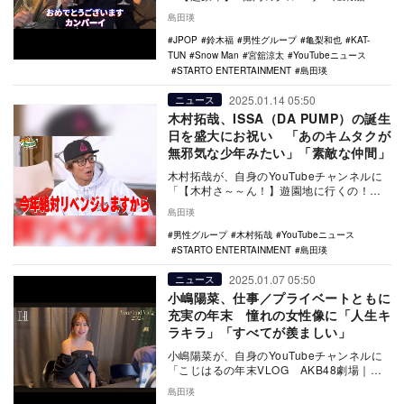
Snow Man宮舘涼太と鈴木福とロイヤルク
島田瑛
ル…
JPOP
鈴木福
男性グループ
亀梨和也
KAT-
TUN
Snow Man
宮舘涼太
YouTubeニュース
STARTO ENTERTAINMENT
島田瑛
2025.01.14 05:50
ニュース
木村拓哉、ISSA（DA PUMP）の誕生
日を盛大にお祝い 「あのキムタクが
無邪気な少年みたい」「素敵な仲間」
木村拓哉が、自身のYouTubeチャンネルに
「【木村さ～～ん！】遊園地に行くの！？
行かないの！？男たちのBIRTHDAY PAR…
島田瑛
男性グループ
木村拓哉
YouTubeニュース
STARTO ENTERTAINMENT
島田瑛
2025.01.07 05:50
ニュース
小嶋陽菜、仕事／プライベートともに
充実の年末 憧れの女性像に「人生キ
ラキラ」「すべてが羨ましい」
小嶋陽菜が、自身のYouTubeチャンネルに
「こじはるの年末VLOG AKB48劇場｜チ
ェキ会｜打ち上げ」を昨年12月31日に更…
島田瑛