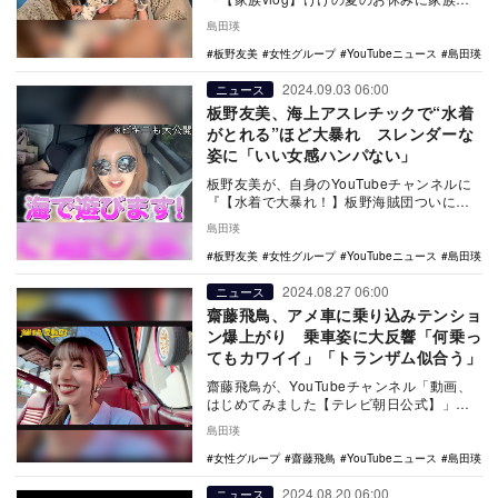
温泉 そして、初めてあそこに行ってきたよ
島田瑛
【…
板野友美
女性グループ
YouTubeニュース
島田瑛
2024.09.03 06:00
ニュース
板野友美、海上アスレチックで“水着
がとれる”ほど大暴れ スレンダーな
姿に「いい女感ハンパない」
板野友美が、自身のYouTubeチャンネルに
『【水着で大暴れ！】板野海賊団ついに海
での闘いへ【ウォーターパーク】』を8月29
島田瑛
日に…
板野友美
女性グループ
YouTubeニュース
島田瑛
2024.08.27 06:00
ニュース
齋藤飛鳥、アメ車に乗り込みテンショ
ン爆上がり 乗車姿に大反響「何乗っ
てもカワイイ」「トランザム似合う」
齋藤飛鳥が、YouTubeチャンネル「動画、
はじめてみました【テレビ朝日公式】」に
て8月23日に公開された「【アメ車に惚れ
島田瑛
る】齋…
女性グループ
齋藤飛鳥
YouTubeニュース
島田瑛
2024.08.20 06:00
ニュース