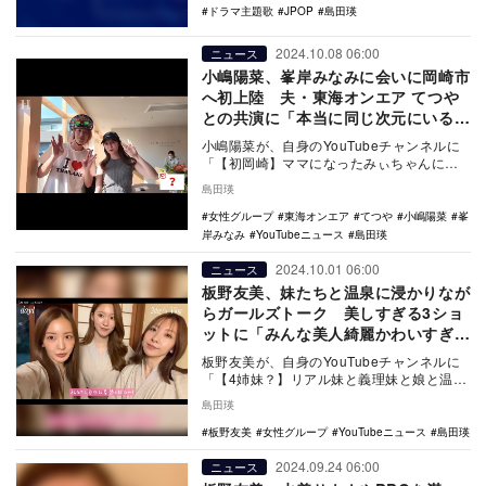
ドラマ主題歌
JPOP
島田瑛
2024.10.08 06:00
ニュース
小嶋陽菜、峯岸みなみに会いに岡崎市
へ初上陸 夫・東海オンエア てつや
との共演に「本当に同じ次元にいるの
か」
小嶋陽菜が、自身のYouTubeチャンネルに
「【初岡崎】ママになったみぃちゃんに会
いに行きました」を10月3日に更新。峯岸み
島田瑛
なみ…
女性グループ
東海オンエア
てつや
小嶋陽菜
峯
岸みなみ
YouTubeニュース
島田瑛
2024.10.01 06:00
ニュース
板野友美、妹たちと温泉に浸かりなが
らガールズトーク 美しすぎる3ショ
ットに「みんな美人綺麗かわいすぎ」
「癒された」
板野友美が、自身のYouTubeチャンネルに
「【4姉妹？】リアル妹と義理妹と娘と温泉
旅行【なるっぴ誕生日】」を9月28日に更
島田瑛
新。…
板野友美
女性グループ
YouTubeニュース
島田瑛
2024.09.24 06:00
ニュース