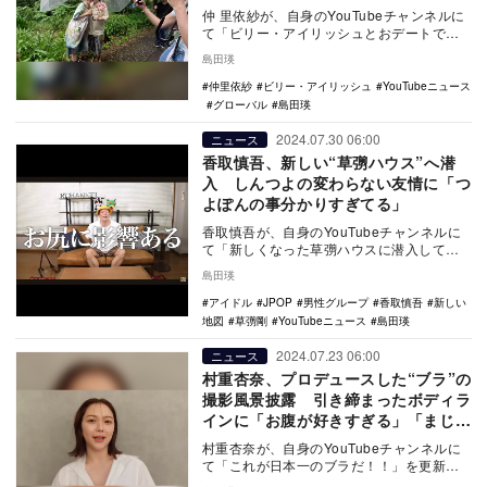
仲 里依紗が、自身のYouTubeチャンネルに
て「ビリー・アイリッシュとおデートでき
る日が来るなんて私は一体前世で何した
島田瑛
の？行列…
仲里依紗
ビリー・アイリッシュ
YouTubeニュース
グローバル
島田瑛
2024.07.30 06:00
ニュース
香取慎吾、新しい“草彅ハウス”へ潜
入 しんつよの変わらない友情に「つ
よぽんの事分かりすぎてる」
香取慎吾が、自身のYouTubeチャンネルに
て「新しくなった草彅ハウスに潜入してみ
た！【香取慎吾】」を更新。草彅剛の
島田瑛
YouTub…
アイドル
JPOP
男性グループ
香取慎吾
新しい
地図
草彅剛
YouTubeニュース
島田瑛
2024.07.23 06:00
ニュース
村重杏奈、プロデュースした“ブラ”の
撮影風景披露 引き締まったボディラ
インに「お腹が好きすぎる」「まじロ
ールモデル」
村重杏奈が、自身のYouTubeチャンネルに
て「これが日本一のブラだ！！」を更新。
VIAGEと共同プロデュースしたブラ