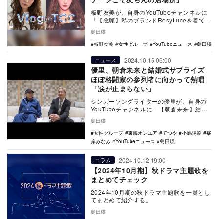
板野友美が、自身のYouTubeチャンネルに
「【念願】私のブランドRosyLuceを着て
TGCのランウェイに【裏側】」を10月1…
島田瑛
板野友美
女性グループ
YouTubeニュース
島田瑛
2024.10.15 06:00
ニュース
優里、朝倉未来と結婚式サプライズ
ほぼ格闘家の参列者に向かって熱唱
「涙が止まらない」
シンガーソングライターの優里が、自身の
YouTubeチャンネルに「【朝倉未来】結婚
式にサプライズ登場して歌ってきた」を10
島田瑛
月12…
女性グループ
東海オンエア
てつや
小嶋陽菜
峯
岸みなみ
YouTubeニュース
島田瑛
2024.10.12 19:00
コラム
【2024年10月期】秋ドラマ主題歌を
まとめてチェック
2024年10月期の秋ドラマ主題歌を一覧とし
てまとめて紹介する。
島田瑛