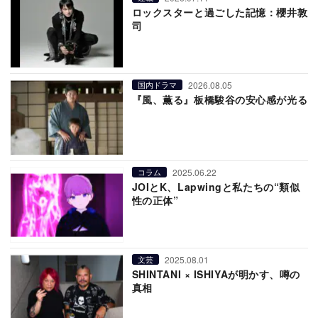
ロックスターと過ごした記憶：櫻井敦
司
2026.08.05
国内ドラマ
『風、薫る』板橋駿谷の安心感が光る
2025.06.22
コラム
JOIとK、Lapwingと私たちの“類似
性の正体”
2025.08.01
文芸
SHINTANI × ISHIYAが明かす、噂の
真相