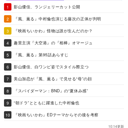
影山優佳、ランジェリーカット公開
『風、薫る』中村倫也演じる藤次の正体が判明
『映画ちいかわ』怪物は誰が生んだのか？
趣里主演『大空港』の『相棒』オマージュ
『風、薫る』第95話あらすじ
影山優佳、白ワンピ姿でスタイル際立つ
美山加恋が『風、薫る』で見せる“母”の顔
『スパイダーマン：BND』の“夏休み感”
“朝ドラ”とともに躍進した中村倫也
『映画ちいかわ』EDテーマからその後を考察
10:14更新