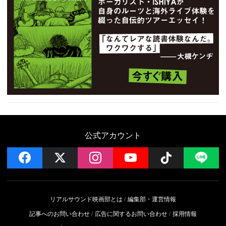
公式アカウント
facebook
x
instagram
YouTube
Follow on 
LI
リアルサウンド映画部とは
編集部・運営情報
記事へのお問い合わせ
広告に関するお問い合わせ
採用情報