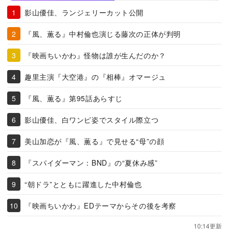
影山優佳、ランジェリーカット公開
『風、薫る』中村倫也演じる藤次の正体が判明
『映画ちいかわ』怪物は誰が生んだのか？
趣里主演『大空港』の『相棒』オマージュ
『風、薫る』第95話あらすじ
影山優佳、白ワンピ姿でスタイル際立つ
美山加恋が『風、薫る』で見せる“母”の顔
『スパイダーマン：BND』の“夏休み感”
“朝ドラ”とともに躍進した中村倫也
『映画ちいかわ』EDテーマからその後を考察
10:14更新