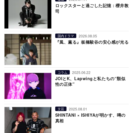
ロックスターと過ごした記憶：櫻井敦
司
2026.08.05
国内ドラマ
『風、薫る』板橋駿谷の安心感が光る
2025.06.22
コラム
JOIとK、Lapwingと私たちの“類似
性の正体”
2025.08.01
文芸
SHINTANI × ISHIYAが明かす、噂の
真相