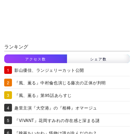
ランキング
アクセス数
シェア数
影山優佳、ランジェリーカット公開
『風、薫る』中村倫也演じる藤次の正体が判明
『風、薫る』第95話あらすじ
趣里主演『大空港』の『相棒』オマージュ
『VIVANT』花岡すみれの存在感と深まる謎
『映画ちいかわ』怪物は誰が生んだのか？