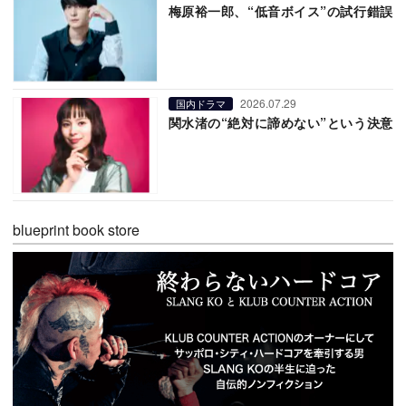
梅原裕一郎、“低音ボイス”の試行錯誤
2026.07.29
国内ドラマ
関水渚の“絶対に諦めない”という決意
blueprint book store