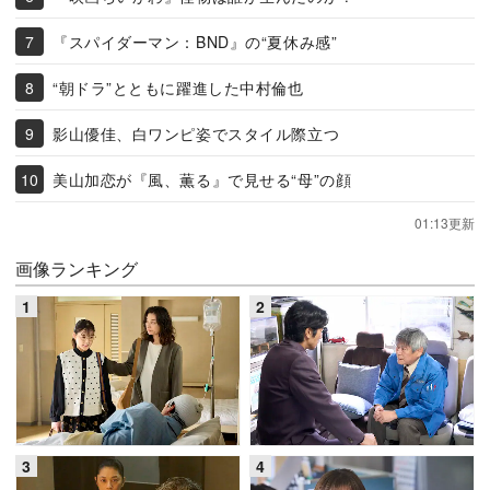
『スパイダーマン：BND』の“夏休み感”
“朝ドラ”とともに躍進した中村倫也
影山優佳、白ワンピ姿でスタイル際立つ
美山加恋が『風、薫る』で見せる“母”の顔
01:13更新
画像ランキング