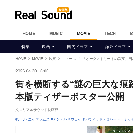
HOME
MUSIC
MOVIE
TECH
特集
映画
国内ドラマ
海外ドラマ
HOME
MOVIE
映画
ニュース
『オークストリートの異変』日
2026.04.30 16:00
街を横断する“謎の巨大な痕
本版ティザーポスター公開
文＝リアルサウンド映画部
J・J・エイブラムス
アン・ハサウェイ
デヴィッド・ロバート・ミッ