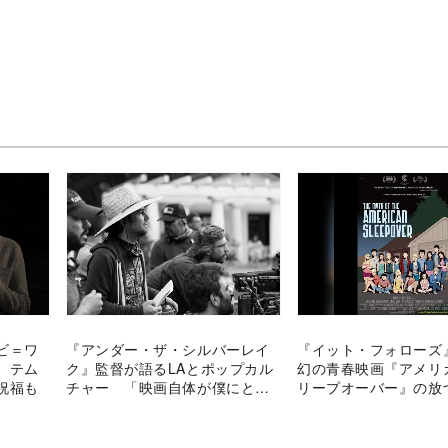
ビ＝ワ
『アンダー・ザ・シルバーレイ
『イット・フォローズ
 テム
ク』監督が語るLAとポップカル
幻の青春映画『アメリ
祝福も
チャー 「映画自体が僕にとっ
リープオーバー』の放
ては非常に大切」
輝き