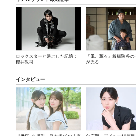
ロックスターと過ごした記憶：
『風、薫る』板橋駿谷の
櫻井敦司
が光る
インタビュー
川﨑桜×小川彩、乃木坂46の未来
白石聖、デビュー10年