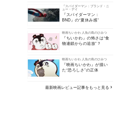
『スパイダーマン：ブランド・ニ
ュー・デイ
『スパイダーマン：
BND』の“夏休み感”
映画ちいかわ 人魚の島のひみつ
『ちいかわ』の怖さは“食
物連鎖からの追放”？
映画ちいかわ 人魚の島のひみつ
『映画ちいかわ』が描い
た“恐ろしさ”の正体
最新映画レビュー記事をもっと見る