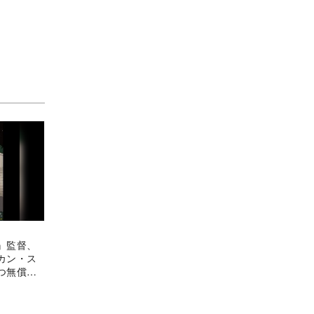
』監督、
カン・ス
つ無償の