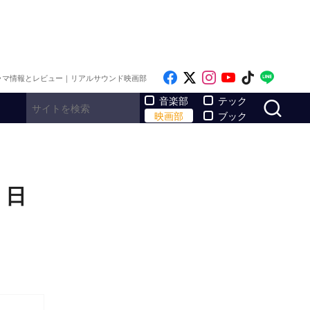
Like on Facebook
Follow on x
Follow on Inst
Follow on Y
Follow on
Follo
ラマ情報とレビュー｜リアルサウンド映画部
サ
音楽部
テック
映画部
ブック
』日