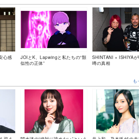
安心感
JOIとK、Lapwingと私たちの“類
SHINTANI × ISHIY
似性の正体”
噂の真相
も
目を迎え
関水渚の“絶対に諦めない”という
井上和、乃木坂46の