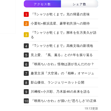
アクセス数
シェア数
『Tシャツが乾くまで』充の帰還の意味
小栗旬×横浜流星、豪華初共演への期待
『Tシャツが乾くまで』脚本を生方美久が語
る
『Tシャツが乾くまで』高橋文哉の新境地
見上愛、『風、薫る』との1年を振り返る
『映画ちいかわ』怪物は誰が生んだのか？
趣里主演『大空港』の『相棒』オマージュ
影山優佳、ランジェリーカット公開
川﨑桜×小川彩、乃木坂46の未来を語る
『映画ちいかわ』が描いた“恐ろしさ”の正体
19:13更新