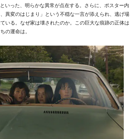
宅”といった、明らかな異常が点在する。さらに、ポスター内
り、異変のはじまり」という不穏な一言が添えられ、逃げ場
れている。なぜ家は壊されたのか。この巨大な痕跡の正体は
たちの運命は。