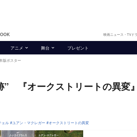
BOOK
映画ニュース・TVド
アニメ
舞台
プレゼント
本版ポスター
跡” 『オークストリートの異変
チェル
ユアン・マクレガー
オークストリートの異変