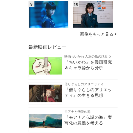
画像をもっと見る
最新映画レビュー
映画ちいかわ 人魚の島のひみつ
『ちいかわ』を漫画研究
＆キャラ論から分析
借りぐらしのアリエッティ
『借りぐらしのアリエッ
ティ』の生きる思想
モアナと伝説の海
『モアナと伝説の海』実
写化の意義を考える