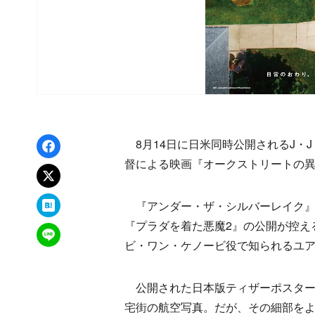
Facebookでシェア
8月14日に日米同時公開されるJ・
督による映画『オークストリートの
xでポスト
はてなブックマーク
『アンダー・ザ・シルバーレイク』
『プラダを着た悪魔2』の公開が控え
LINEで送る
ビ・ワン・ケノービ役で知られるユ
公開された日本版ティザーポスター
宅街の航空写真。だが、その細部をよ