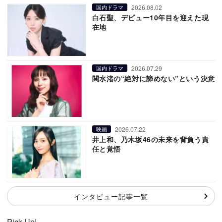
2026.08.02
国内ドラマ
白石聖、デビュー10年目を迎えた現
在地
2026.07.29
国内ドラマ
関水渚の“絶対に諦めない”という決意
2026.07.22
映画
井上和、乃木坂46の未来を背負う責
任と覚悟
インタビュー記事一覧
Pick Up!