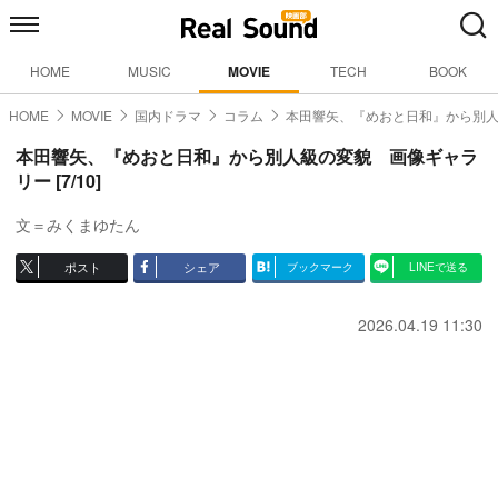
HOME
MUSIC
MOVIE
TECH
BOOK
HOME
MOVIE
国内ドラマ
コラム
本田響矢、『めおと日和』から別
本田響矢、『めおと日和』から別人級の変貌 画像ギャラ
リー [7/10]
文＝みくまゆたん
ポスト
シェア
ブックマーク
LINEで送る
2026.04.19 11:30