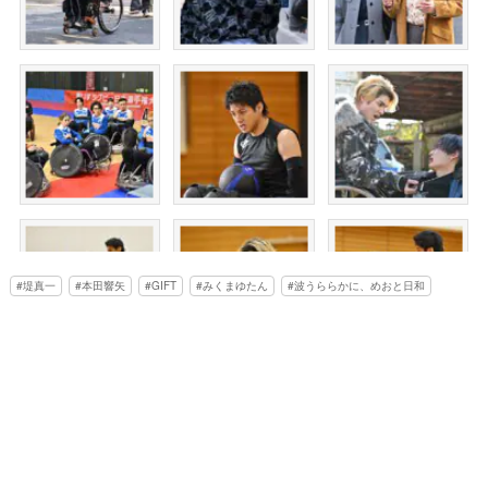
堤真一
本田響矢
GIFT
みくまゆたん
波うららかに、めおと日和