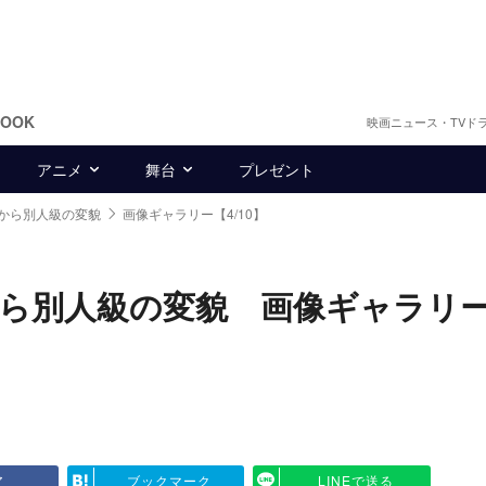
BOOK
映画ニュース・TVド
アニメ
舞台
プレゼント
から別人級の変貌
画像ギャラリー【4/10】
ら別人級の変貌 画像ギャラリ
ア
ブックマーク
LINEで送る