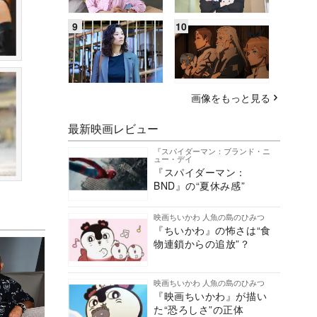
画像をもっと見る
最新映画レビュー
『スパイダーマン：ブランド・ニ
ュー・デイ
『スパイダーマン：
BND』の“夏休み感”
映画ちいかわ 人魚の島のひみつ
『ちいかわ』の怖さは“食
物連鎖からの追放”？
映画ちいかわ 人魚の島のひみつ
『映画ちいかわ』が描い
た“恐ろしさ”の正体