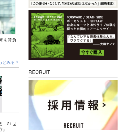
未来を背負
っとみる
RECRUIT
る 21世
存』