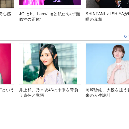
安心感
JOIとK、Lapwingと私たちの“類
SHINTANI × ISHIY
似性の正体”
噂の真相
も
”という
井上和、乃木坂46の未来を背負
岡崎紗絵、大役を担う
う責任と覚悟
来の人生設計