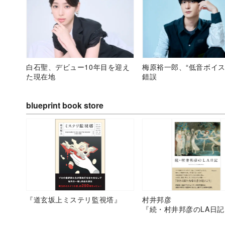
白石聖、デビュー10年目を迎え
梅原裕一郎、“低音ボイス
た現在地
錯誤
blueprint book store
『道玄坂上ミステリ監視塔』
村井邦彦
『続・村井邦彦のLA日記