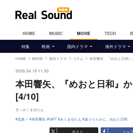
HOME
MUSIC
MOVIE
TECH
特集
映画
国内ドラマ
海外ドラマ
HOME
MOVIE
国内ドラマ
コラム
本田響矢、『めおと日和』
2026.04.19 11:30
本田響矢、『めおと日和』か
[4/10]
文＝みくまゆたん
堤真一
本田響矢
GIFT
みくまゆたん
波うららかに、めおと日和
ポスト
シェ