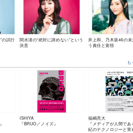
”の試行
関水渚の“絶対に諦めない”という
井上和、乃木坂46の
決意
う責任と覚悟
も
ISHIYA
福嶋亮大
』
『BRUO／ノイズ』
『メディアが人間であ
紀のテクノロジーと実