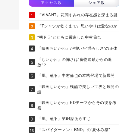
アクセス数
シェア数
『VIVANT』花岡すみれの存在感と深まる謎
『Tシャツが乾くまで』思いやりは愛なのか
“朝ドラ”とともに躍進した中村倫也
『映画ちいかわ』が描いた“恐ろしさ”の正体
『ちいかわ』の怖さは“食物連鎖からの追
放”？
『風、薫る』中村倫也の本格登場で新展開
『映画ちいかわ』残酷で美しい世界と展開の
謎
『映画ちいかわ』EDテーマからその後を考
察
『風、薫る』第94話あらすじ
『スパイダーマン：BND』の“夏休み感”