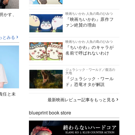
映画ちいかわ 人魚の島のひみつ
Aが明かす、
『映画ちいかわ』原作フ
ァン絶賛の理由
っとみる
映画ちいかわ 人魚の島のひみつ
『ちいかわ』のキャラが
名前で呼ばれないわけ
ジュラシック・ワールド／復活の
大地
『ジュラシック・ワール
ド』恐竜オタが解説
責任と未
最新映画レビュー記事をもっと見る
blueprint book store