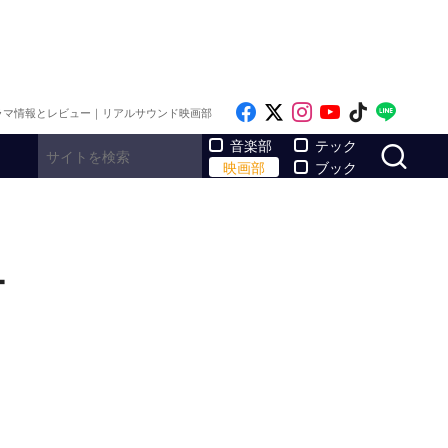
Like on Facebook
Follow on x
Follow on Inst
Follow on Y
Follow on
Follo
ラマ情報とレビュー｜リアルサウンド映画部
サ
音楽部
テック
映画部
ブック
ー