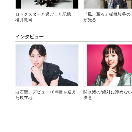
ロックスターと過ごした記憶：
『風、薫る』板橋駿谷の
櫻井敦司
が光る
インタビュー
白石聖、デビュー10年目を迎え
関水渚の“絶対に諦めない
た現在地
決意