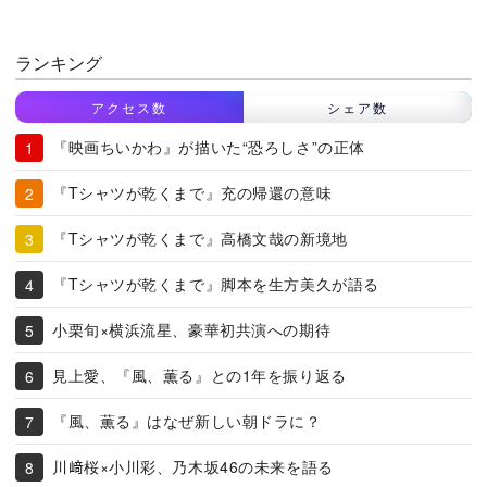
ランキング
アクセス数
シェア数
『映画ちいかわ』が描いた“恐ろしさ”の正体
『Tシャツが乾くまで』充の帰還の意味
『Tシャツが乾くまで』高橋文哉の新境地
『Tシャツが乾くまで』脚本を生方美久が語る
小栗旬×横浜流星、豪華初共演への期待
見上愛、『風、薫る』との1年を振り返る
『風、薫る』はなぜ新しい朝ドラに？
川﨑桜×小川彩、乃木坂46の未来を語る