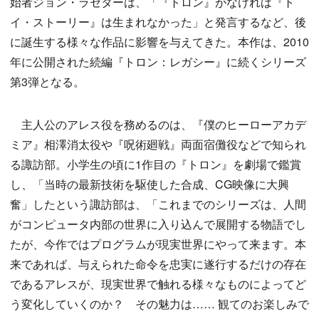
始者ジョン・ラセターは、「『トロン』がなければ『ト
イ・ストーリー』は生まれなかった」と発言するなど、後
に誕生する様々な作品に影響を与えてきた。本作は、2010
年に公開された続編『トロン：レガシー』に続くシリーズ
第3弾となる。
主人公のアレス役を務めるのは、『僕のヒーローアカデ
ミア』相澤消太役や『呪術廻戦』両面宿儺役などで知られ
る諏訪部。小学生の頃に1作目の『トロン』を劇場で鑑賞
し、「当時の最新技術を駆使した合成、CG映像に大興
奮」したという諏訪部は、「これまでのシリーズは、人間
がコンピュータ内部の世界に入り込んで展開する物語でし
たが、今作ではプログラムが現実世界にやって来ます。本
来であれば、与えられた命令を忠実に遂行するだけの存在
であるアレスが、現実世界で触れる様々なものによってど
う変化していくのか？ その魅力は…… 観てのお楽しみで