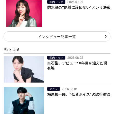
2026.07.29
国内ドラマ
関水渚の“絶対に諦めない”という決意
インタビュー記事一覧
Pick Up!
2026.08.02
国内ドラマ
白石聖、デビュー10年目を迎えた現
在地
2026.08.01
アニメ
梅原裕一郎、“低音ボイス”の試行錯誤