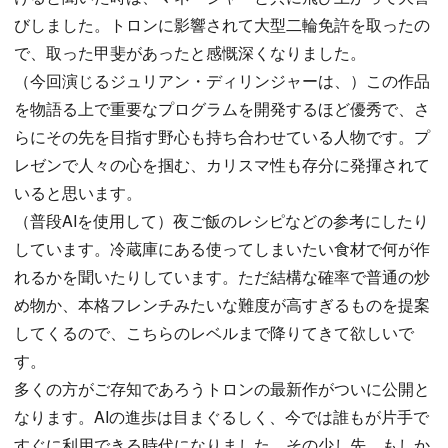
びしました。トロンに影響されて大型二輪免許を取ったの
で、取った甲斐があったと感慨深くなりました。
（今回演じるジュリアン・ディリンジャーは、）この作品
を物語る上で重要なプログラムを開発するほど優秀で、さ
らにその先を目指す野心も持ち合わせている人物です。プ
レゼンで人々の心を掴む、カリスマ性も存分に発揮されて
いると思います。
（普段AIを使用して）夜ご飯のレシピなどの参考にしたり
しています。冷蔵庫にある使ってしまいたい食材で何が作
れるかを聞いたりしています。ただ結構な確率で普通の炒
め物か、本格フレンチみたいな難度が高すぎるものを提案
してくるので、こちらのレベルまで降りてきて欲しいで
す。
多くの方がご存知であろうトロンの最新作がついに公開と
なります。AIの進歩は目まぐるしく、今では誰もが片手で
すぐに利用できる時代になりました。その少し先、もしか