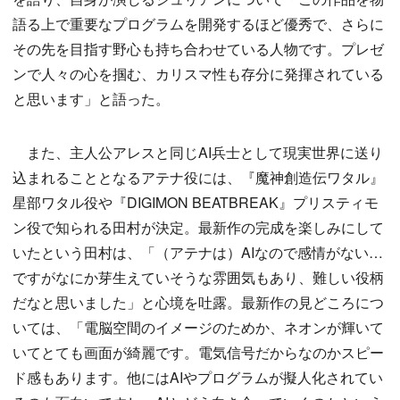
語る上で重要なプログラムを開発するほど優秀で、さらに
その先を目指す野心も持ち合わせている人物です。プレゼ
ンで人々の心を掴む、カリスマ性も存分に発揮されている
と思います」と語った。
また、主人公アレスと同じAI兵士として現実世界に送り
込まれることとなるアテナ役には、『魔神創造伝ワタル』
星部ワタル役や『DIGIMON BEATBREAK』プリスティモ
ン役で知られる田村が決定。最新作の完成を楽しみにして
いたという田村は、「（アテナは）AIなので感情がない…
ですがなにか芽生えていそうな雰囲気もあり、難しい役柄
だなと思いました」と心境を吐露。最新作の見どころにつ
いては、「電脳空間のイメージのためか、ネオンが輝いて
いてとても画面が綺麗です。電気信号だからなのかスピー
ド感もあります。他にはAIやプログラムが擬人化されてい