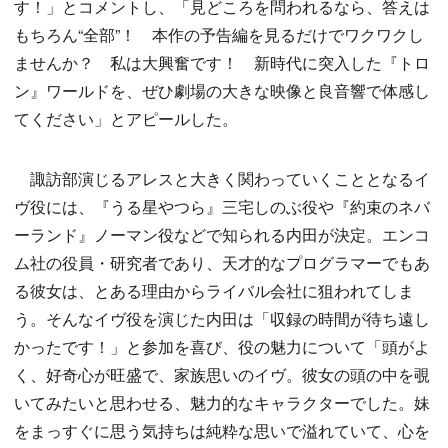
す！」とコメントし、「見どころを問われるなら、答えは
もちろん“全部”！ 本作の予告編を見るだけでワクワクし
ませんか？ 私は大興奮です！ 新時代に突入した『トロ
ン』ワールドを、ぜひ劇場の大きな映像と良音響で体感し
てください」とアピールした。
諏訪部演じるアレスと大きく関わっていくこととなるイ
ヴ役には、『うる星やつら』三宅しのぶ役や『約束のネバ
ーランド』ノーマン役などで知られる内田が決定。エンコ
ム社の役員・研究者であり、天才的なプログラマーでもあ
る彼女は、とある理由からライバル会社に狙われてしま
う。そんなイヴ役を演じた内田は「収録の時間が待ち遠し
かったです！」と参加を喜び、役の魅力について「頭がよ
く、好奇心が旺盛で、家族思いのイヴ。彼女の頭の中を覗
いてみたいと思わせる、魅力的なキャラクターでした。妹
をまっすぐに思う気持ちは純粋な思いで溢れていて、心を