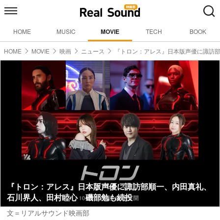
HOME
MUSIC
MOVIE
TECH
BOOK
HOME
MOVIE
映画
ニュース
『トロン：アレス』日本版声優に諏訪
『トロン：アレス』日本版声優に諏訪部順一、内田真礼、
石川界人、田村睦心 磯部勉も続投
文＝リアルサウンド映画部