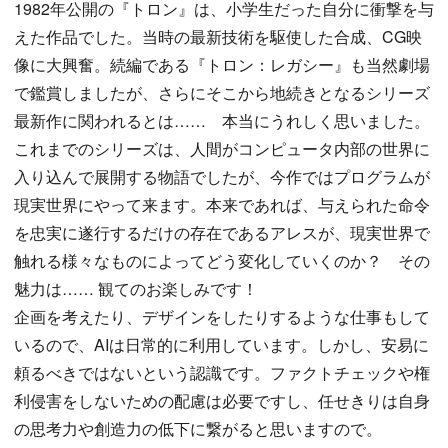
1982年公開の『トロン』は、小学生だった自分に衝撃を与
えた作品でした。当時の最新技術を駆使した合成、CG映
像に大興奮。続編である『トロン：レガシー』も当然劇場
で鑑賞しましたが、さらにそこから地続きとなるシリーズ
最新作に関われるとは…… 本当にうれしく思いました。
これまでのシリーズは、人間がコンピュータ内部の世界に
入り込んで展開する物語でしたが、今作ではプログラムが
現実世界にやって来ます。本来であれば、与えられた命令
を忠実に遂行するだけの存在であるアレスが、現実世界で
触れる様々なものによってどう変化していくのか？ その
魅力は…… 観てのお楽しみです！
企画を考えたり、デザインをしたりするような仕事もして
いるので、AIは日常的に利用しています。しかし、安易に
頼るべきではないという認識です。ファクトチェックや権
利侵害をしないための配慮は必要ですし、任せきりは自身
の思考力や創造力の低下に繋がると思いますので。