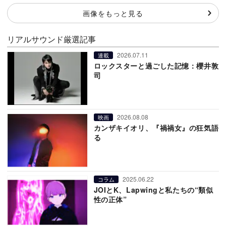
画像をもっと見る
リアルサウンド厳選記事
2026.07.11
連載
ロックスターと過ごした記憶：櫻井敦
司
2026.08.08
映画
カンザキイオリ、『禍禍女』の狂気語
る
2025.06.22
コラム
JOIとK、Lapwingと私たちの“類似
性の正体”