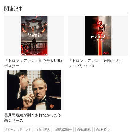
関連記事
『トロン：アレス』新予告＆US版
『トロン：アレス』予告にジェ
ポスター
フ・ブリッジス
長期間続編が制作されなかった映
画シリーズ
ジャレッド・レト
石川界人
諏訪部順一
内田真礼
田村睦心