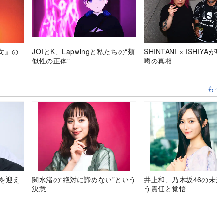
女』の
JOIとK、Lapwingと私たちの“類
SHINTANI × ISHIY
似性の正体”
噂の真相
も
目を迎え
関水渚の“絶対に諦めない”という
井上和、乃木坂46の
決意
う責任と覚悟