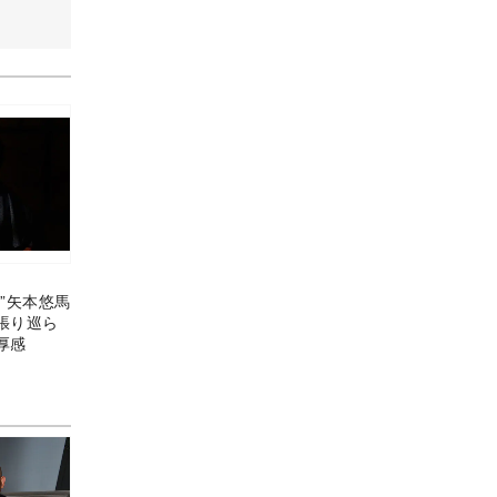
”矢本悠馬
張り巡ら
厚感