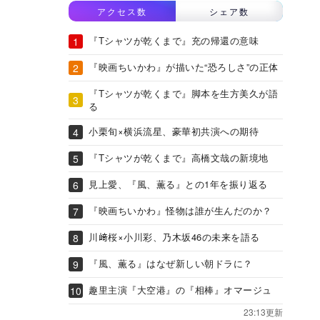
アクセス数
シェア数
『Tシャツが乾くまで』充の帰還の意味
『映画ちいかわ』が描いた“恐ろしさ”の正体
『Tシャツが乾くまで』脚本を生方美久が語
る
小栗旬×横浜流星、豪華初共演への期待
『Tシャツが乾くまで』高橋文哉の新境地
見上愛、『風、薫る』との1年を振り返る
『映画ちいかわ』怪物は誰が生んだのか？
川﨑桜×小川彩、乃木坂46の未来を語る
『風、薫る』はなぜ新しい朝ドラに？
趣里主演『大空港』の『相棒』オマージュ
23:13更新