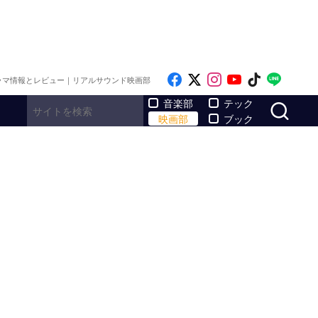
Like on Facebook
Follow on x
Follow on Inst
Follow on Y
Follow on
Follo
ラマ情報とレビュー｜リアルサウンド映画部
サ
音楽部
テック
映画部
ブック
ト