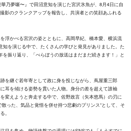
華乃夢噺〜』で田沼意知を演じた宮沢氷魚が、8月4日に自
にわたる撮影のクランクアップを報告し、共演者との笑顔あふれる
を浮かべる宮沢の姿とともに、高岡早紀、橋本愛、横浜流
意知を演じる中で、たくさんの学びと発見がありました。た
年を振り返り、「べらぼうの放送はまだまだ続きます！」と
跡を継ぐ若年寄として政に身を投じながら、蔦屋重三郎
声に耳を傾ける姿勢を貫いた人物。身分の差を超えて誰袖
戸を変えようと奔走する中で、佐野政言（矢本悠馬）の刃に
で散った、気品と覚悟を併せ持つ悲劇のプリンス”として、そ
いる。
注目を集め、物語終盤での退場にはSNSでも「もうすでに