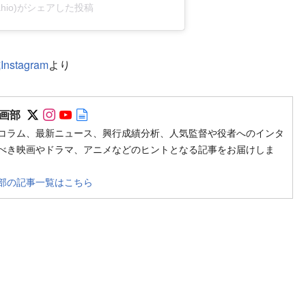
ahio)がシェアした投稿
tagram
より
Follow on SNS
Follow on SNS
Follow on SNS
Author web site
画部
コラム、最新ニュース、興行成績分析、人気監督や役者へのインタ
べき映画やドラマ、アニメなどのヒントとなる記事をお届けしま
部の記事一覧はこちら