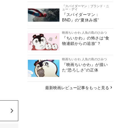
『スパイダーマン：ブランド・ニ
ュー・デイ
『スパイダーマン：
BND』の“夏休み感”
映画ちいかわ 人魚の島のひみつ
『ちいかわ』の怖さは“食
物連鎖からの追放”？
映画ちいかわ 人魚の島のひみつ
『映画ちいかわ』が描い
た“恐ろしさ”の正体
最新映画レビュー記事をもっと見る