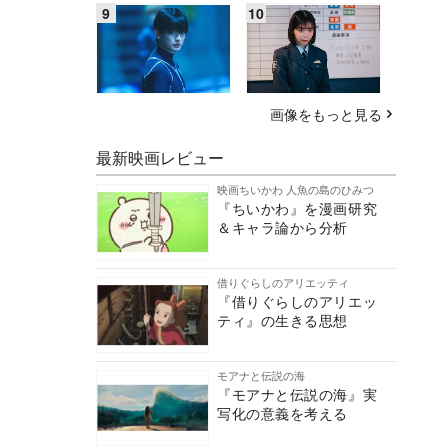
画像をもっと見る
最新映画レビュー
映画ちいかわ 人魚の島のひみつ
『ちいかわ』を漫画研究
＆キャラ論から分析
借りぐらしのアリエッティ
『借りぐらしのアリエッ
ティ』の生きる思想
モアナと伝説の海
『モアナと伝説の海』実
写化の意義を考える