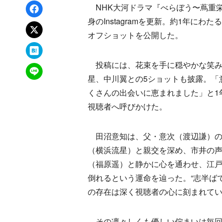
Facebookでシェア
NHK大河ドラマ『べらぼう〜蔦重栄
身のInstagramを更新。約1年
xでポスト
オフショットを公開した。
はてなブックマーク
投稿には、花束を手に穏やかな笑み
LINEで送る
星、中川翼との5ショットも披露。「
くさんの出会いに恵まれました」と1
視聴者へ呼びかけた。
田沼意知は、父・意次（渡辺謙）の
（横浜流星）と親交を深め、市井の
（福原遥）と静かに心を通わせ、江
倒れるという運命を辿った。“志半ば
の存在は深く視聴者の心に刻まれて
その凛々しくも優しい佇まいは毎回