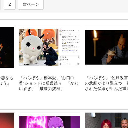
2
次ページ
な恋をも
『べらぼう』橋本愛、“お口巾
『べらぼう』“佐野政言
ぼう』
着”ショットに反響続々 「かわ
の悲劇がより際立つ 
いすぎ」「破壊力抜群」
された伏線が生んだ重