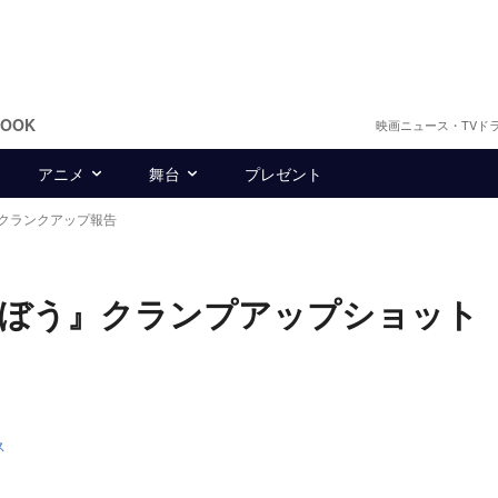
BOOK
映画ニュース・TVド
アニメ
舞台
プレゼント
クランクアップ報告
らぼう』クランプアップショッ
」
ス