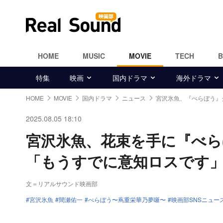
HOME
MUSIC
MOVIE
TECH
特集
映画
国内ドラマ
海外ドラマ
HOME
MOVIE
国内ドラマ
ニュース
宮沢氷魚、『べらぼう』
2025.08.05 18:10
宮沢氷魚、花束を手に『べ
「もうすでに意知ロスです
文＝リアルサウンド映画部
宮沢氷魚
間瀬佑一
べらぼう〜蔦重栄華乃夢噺〜
映画部SNSニュー