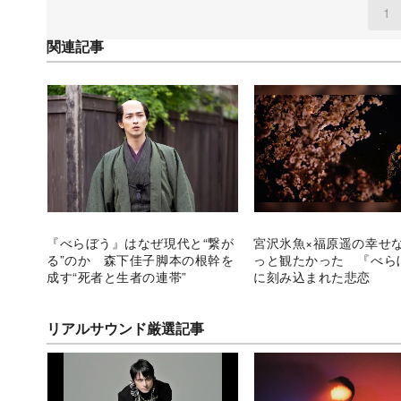
1
関連記事
『べらぼう』はなぜ現代と“繋が
宮沢氷魚×福原遥の幸せ
る”のか 森下佳子脚本の根幹を
っと観たかった 『べら
成す“死者と生者の連帯”
に刻み込まれた悲恋
リアルサウンド厳選記事