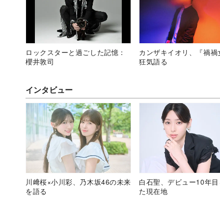
ロックスターと過ごした記憶：
カンザキイオリ、『禍禍
櫻井敦司
狂気語る
インタビュー
川﨑桜×小川彩、乃木坂46の未来
白石聖、デビュー10年
を語る
た現在地