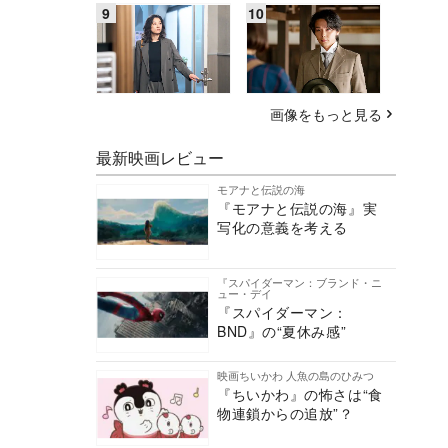
画像をもっと見る
最新映画レビュー
モアナと伝説の海
『モアナと伝説の海』実
写化の意義を考える
『スパイダーマン：ブランド・ニ
ュー・デイ
『スパイダーマン：
BND』の“夏休み感”
映画ちいかわ 人魚の島のひみつ
『ちいかわ』の怖さは“食
物連鎖からの追放”？