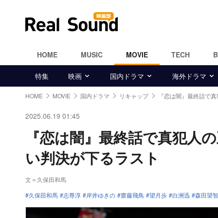
HOME
MUSIC
MOVIE
TECH
特集
映画
国内ドラマ
海外ドラマ
HOME
MOVIE
国内ドラマ
リキャップ
『恋は闇』最終話で真
2025.06.19 01:45
『恋は闇』最終話で真犯人の
い判決が下るラスト
文＝久保田和馬
久保田和馬
志尊淳
岸井ゆきの
齋藤飛鳥
望月歩
白洲迅
森田望