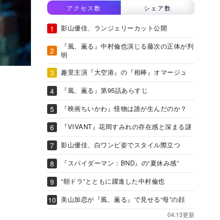
アクセス数
シェア数
影山優佳、ランジェリーカット公開
『風、薫る』中村倫也演じる藤次の正体が判
明
趣里主演『大空港』の『相棒』オマージュ
『風、薫る』第95話あらすじ
『映画ちいかわ』怪物は誰が生んだのか？
『VIVANT』花岡すみれの存在感と深まる謎
影山優佳、白ワンピ姿でスタイル際立つ
『スパイダーマン：BND』の“夏休み感”
“朝ドラ”とともに躍進した中村倫也
美山加恋が『風、薫る』で見せる“母”の顔
04:13更新