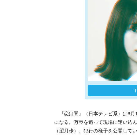
『恋は闇』（日本テレビ系）は6月1
になる。万琴を追って現場に迷い込
（望月歩）。犯行の様子を公開して