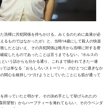
た浩暉に共犯関係を持ちかける。みくるのために血液が必
えるものではなかったが）と、当時14歳にして殺人の快楽
一致したとはいえ、その共犯関係は唯月から浩暉に対する脅
破綻したものであったことは言うまでもない。“ホルスの
たという話からも分かる通り、これまで描かれてきた一連
とっては単なる「おもしろいストーリー」のひとつに過ぎなか
間の関心を維持しつづけようとしていたことにも筋が通って
を持っていたと明かす。その決め手として挙げられたの
（森田望智）からハーブティーを淹れてもらい、そのラベンダ