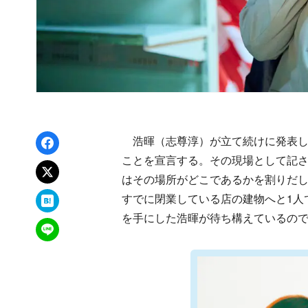
Facebookでシェア
浩暉（志尊淳）が立て続けに発表した
ことを宣言する。その現場として記さ
xでポスト
はその場所がどこであるかを割りだし
はてなブックマーク
すでに閉業している店の建物へと1人
を手にした浩暉が待ち構えているの
LINEで送る