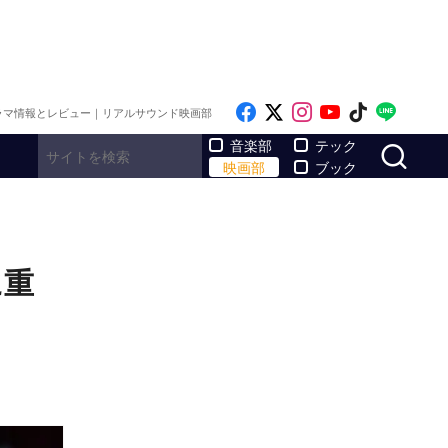
Like on Facebook
Follow on x
Follow on Inst
Follow on Y
Follow on
Follo
ラマ情報とレビュー｜リアルサウンド映画部
サ
音楽部
テック
映画部
ブック
に重