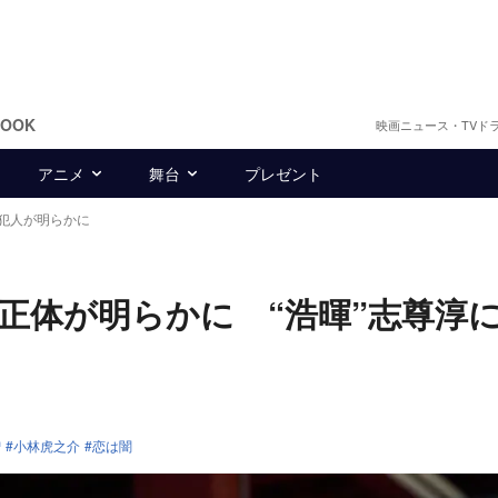
BOOK
映画ニュース・TVド
アニメ
舞台
プレゼント
犯人が明らかに
正体が明らかに “浩暉”志尊淳
智
小林虎之介
恋は闇