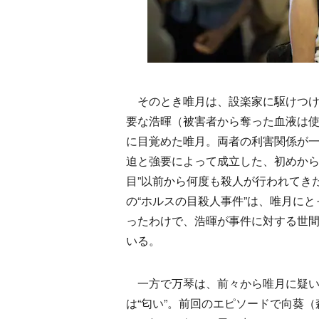
そのとき唯月は、設楽家に駆けつけ
要な浩暉（被害者から奪った血液は使
に目覚めた唯月。両者の利害関係が
迫と強要によって成立した、初めから
目”以前から何度も殺人が行われてき
の“ホルスの目殺人事件”は、唯月に
ったわけで、浩暉が事件に対する世
いる。
一方で万琴は、前々から唯月に疑い
は“匂い”。前回のエピソードで向葵