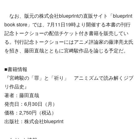
なお、版元の株式会社blueprintの直販サイト「blueprint
book store」では、7月11日19時より開催する本書の刊行
記念トークショーの配信チケット付き書籍を販売してい
る。刊行記念トークショーにはアニメ評論家の藤津亮太氏
を招き、藤田直哉とともに宮﨑駿作品を論じる予定だ。
■書籍情報
『宮﨑駿の「罪」と「祈り」 アニミズムで読み解くジブ
リ作品史』
著者：藤田直哉
発売日：6月30日（月）
価格：2,750円（税込）
出版社：株式会社blueprint