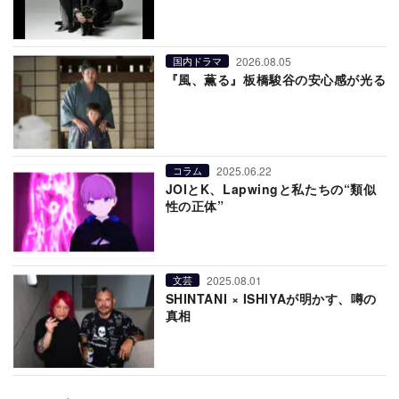
2026.08.05
国内ドラマ
『風、薫る』板橋駿谷の安心感が光る
2025.06.22
コラム
JOIとK、Lapwingと私たちの“類似
性の正体”
2025.08.01
文芸
SHINTANI × ISHIYAが明かす、噂の
真相