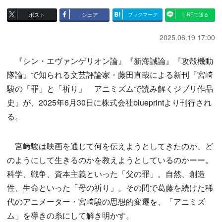
ポスト
シェア
ブックマーク
LINEで送る
2025.06.19 17:00
『シン・エヴァンゲリオン論』『新海誠論』『攻殻機動
隊論』で知られる文芸評論家・藤田直哉による新刊『宮﨑
駿の「罪」と「祈り」 アニミズムで読み解くジブリ作品
史』が、2025年6月30日に株式会社blueprintより刊行され
る。
宮﨑駿は映画を通じて何を伝えようとしてきたのか、ど
のようにして生きるのかを教えようとしているのかーー。
科学、戦争、資本主義といった「父の罪」。自然、創造
性、生命といった「母の祈り」。その間で葛藤を続けた稀
代のアニメーター・宮﨑駿の思想的変遷を、「アニミズ
ム」を導きの糸にして解き明かす。