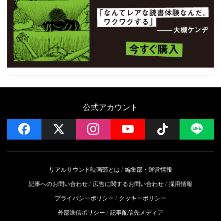
公式アカウント
facebook
x
instagram
YouTube
Follow on 
LI
リアルサウンド映画部とは
編集部・運営情報
記事へのお問い合わせ
広告に関するお問い合わせ
採用情報
プライバシーポリシー
クッキーポリシー
外部送信ポリシー
記事配信先メディア