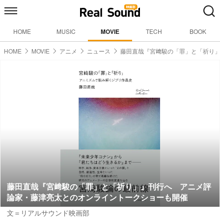
HOME
MUSIC
MOVIE
TECH
BOOK
HOME
MOVIE
アニメ
ニュース
藤田直哉『宮﨑駿の「罪」と「祈り
藤田直哉『宮﨑駿の「罪」と「祈り」』刊行へ アニメ評
論家・藤津亮太とのオンライントークショーも開催
文＝リアルサウンド映画部