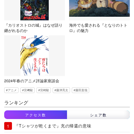
『カリオストロの城』はなぜ語り
海外でも愛される『となりのトト
継がれるのか
ロ』の魅力
2024年春のアニメ評論家座談会
アニメ
宮﨑駿
宮崎駿
藤津亮太
藤田直哉
ランキング
アクセス数
シェア数
『Tシャツが乾くまで』充の帰還の意味