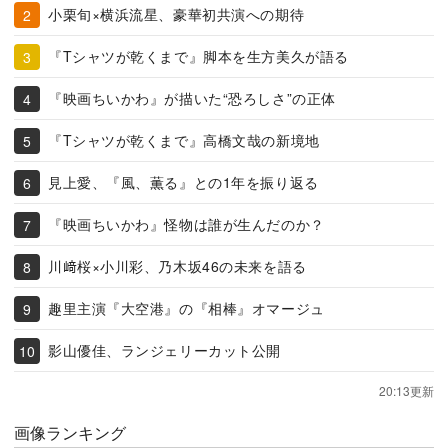
小栗旬×横浜流星、豪華初共演への期待
『Tシャツが乾くまで』脚本を生方美久が語る
『映画ちいかわ』が描いた“恐ろしさ”の正体
『Tシャツが乾くまで』高橋文哉の新境地
見上愛、『風、薫る』との1年を振り返る
『映画ちいかわ』怪物は誰が生んだのか？
川﨑桜×小川彩、乃木坂46の未来を語る
趣里主演『大空港』の『相棒』オマージュ
影山優佳、ランジェリーカット公開
20:13更新
画像ランキング