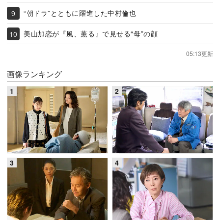
“朝ドラ”とともに躍進した中村倫也
美山加恋が『風、薫る』で見せる“母”の顔
05:13更新
画像ランキング