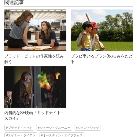
関連記事
ブラッド・ピットの作家性を読み
ブラピ率いるプランBの歩みをたど
解く
る
内省的なSF映画『ミッドナイト・
スカイ』
ブラッド・ピット
ジョージ・クルーニー
ジョン・ワッツ
エイミー・ライアン
オースティン・エイブラムス