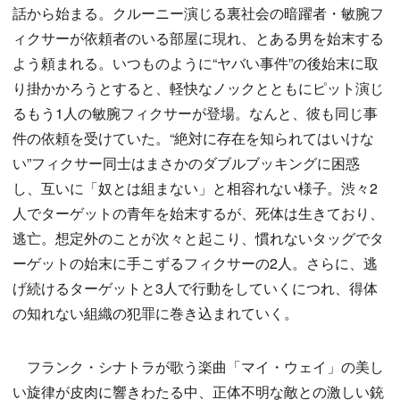
話から始まる。クルーニー演じる裏社会の暗躍者・敏腕フ
ィクサーが依頼者のいる部屋に現れ、とある男を始末する
よう頼まれる。いつものように“ヤバい事件”の後始末に取
り掛かかろうとすると、軽快なノックとともにピット演じ
るもう1人の敏腕フィクサーが登場。なんと、彼も同じ事
件の依頼を受けていた。“絶対に存在を知られてはいけな
い”フィクサー同士はまさかのダブルブッキングに困惑
し、互いに「奴とは組まない」と相容れない様子。渋々2
人でターゲットの青年を始末するが、死体は生きており、
逃亡。想定外のことが次々と起こり、慣れないタッグでタ
ーゲットの始末に手こずるフィクサーの2人。さらに、逃
げ続けるターゲットと3人で行動をしていくにつれ、得体
の知れない組織の犯罪に巻き込まれていく。
フランク・シナトラが歌う楽曲「マイ・ウェイ」の美し
い旋律が皮肉に響きわたる中、正体不明な敵との激しい銃