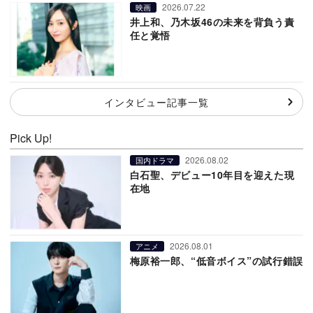
2026.07.22
映画
井上和、乃木坂46の未来を背負う責
任と覚悟
インタビュー記事一覧
Pick Up!
2026.08.02
国内ドラマ
白石聖、デビュー10年目を迎えた現
在地
2026.08.01
アニメ
梅原裕一郎、“低音ボイス”の試行錯誤