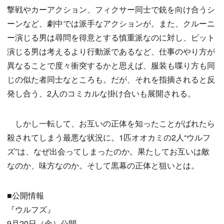
撃戦やカーアクション、フィクサー同士で銃を向け合うシ
ーンなど、劇中では派手なアクションが。また、クルーニ
ー演じる男は尋問を得意とする慎重派なのに対し、ピット
演じる男は考えるより行動派であるなど、仕事のやり方が
異なることで度々衝突するかと思えば、服装も喋り方も同
じの似た者同士なところも。だが、それを指摘されると反
発し合う、2人のコミカルな掛け合いも展開される。
しかし一転して、お互いの正体を知ったことがばれたら
殺されてしまう最悪な状況に。1匹オオカミの2人“ウルフ
ズ”は、なぜ出会ってしまったのか。果たしてお互いは敵
なのか、味方なのか。そして黒幕の正体と狙いとは。
■公開情報
『ウルフズ』
9月20日（金）公開