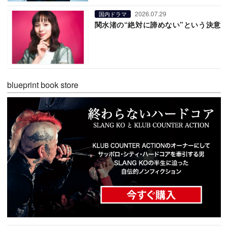
2026.07.29
国内ドラマ
関水渚の“絶対に諦めない”という決意
blueprint book store