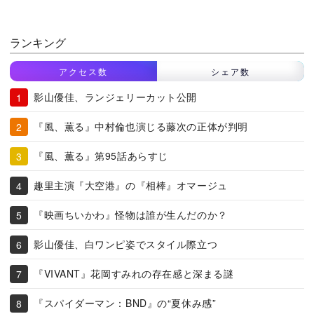
ランキング
アクセス数
シェア数
影山優佳、ランジェリーカット公開
『風、薫る』中村倫也演じる藤次の正体が判明
『風、薫る』第95話あらすじ
趣里主演『大空港』の『相棒』オマージュ
『映画ちいかわ』怪物は誰が生んだのか？
影山優佳、白ワンピ姿でスタイル際立つ
『VIVANT』花岡すみれの存在感と深まる謎
『スパイダーマン：BND』の“夏休み感”