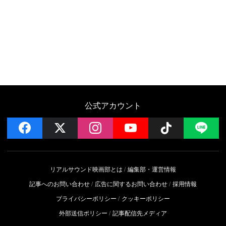
公式アカウント
facebook
x
instagram
YouTube
Follow on 
LI
リアルサウンド映画部とは
編集部・運営情報
記事へのお問い合わせ
広告に関するお問い合わせ
採用情報
プライバシーポリシー
クッキーポリシー
外部送信ポリシー
記事配信先メディア