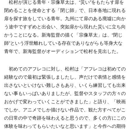
松村が演じる青年・宗像草太は、“災い”をもたらす扉を
閉めることを使命とする「閉じ師」で、日本各地に現れる
扉を探す旅をしている青年。九州にて扉のある廃墟に向か
う途中ですずめと出会い、突如扉から現れた災いに立ち向
かうことになる。新海監督の描く「宗像草太」は、“閉じ
師”という浮世離れしている存在でありながらも等身大な
青年で、新海監督がオーディションで松村を見出した。
初めてのアフレコに対し、松村は「アフレコは初めての
経験なので最初は緊張しましたし、声だけで表情と感情を
出さないといけない難しさもあり、いくら練習しても出来
ない事もいっぱいありましたが、監督やスタッフの方々の
おかげで変わっていくことができました」と語り、「映画
でしか、アニメでしか描けない作品で、観た方すべてがこ
の日常の中で奇跡を味わえると思うので、多くの方にこの
体験を味わってもらいたいなと思います」と今作への期待