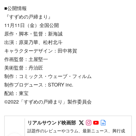
■公開情報
『すずめの戸締まり』
11月11日（金）全国公開
原作・脚本・監督：新海誠
出演：原菜乃華、松村北斗
キャラクターデザイン：田中将賀
作画監督：土屋堅一
美術監督：丹治匠
制作：コミックス・ウェーブ・フィルム
制作プロデュース：STORY inc.
配給：東宝
©︎2022「すずめの戸締まり」製作委員会
Follow on SNS
Follow on SNS
Follow on SN
Author web 
リアルサウンド映画部
話題作のレビューやコラム、最新ニュース、興行成