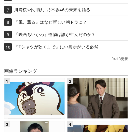
川﨑桜×小川彩、乃木坂46の未来を語る
『風、薫る』はなぜ新しい朝ドラに？
『映画ちいかわ』怪物は誰が生んだのか？
『Tシャツが乾くまで』に中島歩がいる必然
04:13更新
画像ランキング