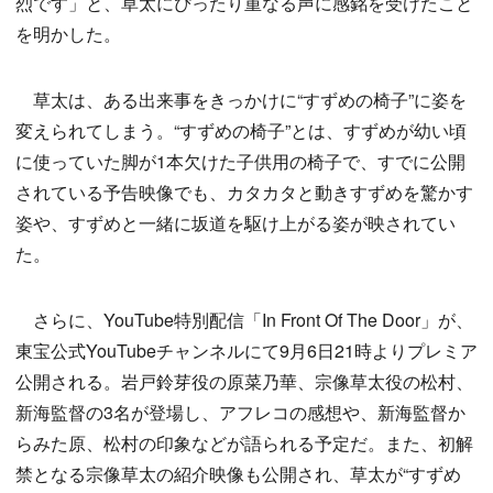
烈です」と、草太にぴったり重なる声に感銘を受けたこと
を明かした。
草太は、ある出来事をきっかけに“すずめの椅子”に姿を
変えられてしまう。“すずめの椅子”とは、すずめが幼い頃
に使っていた脚が1本欠けた子供用の椅子で、すでに公開
されている予告映像でも、カタカタと動きすずめを驚かす
姿や、すずめと一緒に坂道を駆け上がる姿が映されてい
た。
さらに、YouTube特別配信「In Front Of The Door」が、
東宝公式YouTubeチャンネルにて9月6日21時よりプレミア
公開される。岩戸鈴芽役の原菜乃華、宗像草太役の松村、
新海監督の3名が登場し、アフレコの感想や、新海監督か
らみた原、松村の印象などが語られる予定だ。また、初解
禁となる宗像草太の紹介映像も公開され、草太が“すずめ