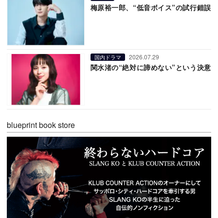
梅原裕一郎、“低音ボイス”の試行錯誤
2026.07.29
国内ドラマ
関水渚の“絶対に諦めない”という決意
blueprint book store