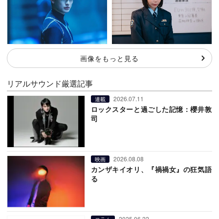
画像をもっと見る
リアルサウンド厳選記事
2026.07.11
連載
ロックスターと過ごした記憶：櫻井敦
司
2026.08.08
映画
カンザキイオリ、『禍禍女』の狂気語
る
2025.06.22
コラム