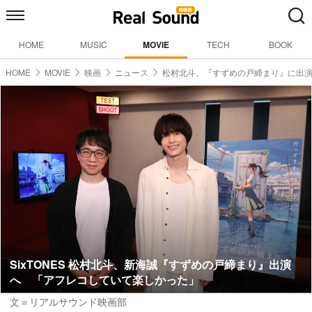
HOME
MUSIC
MOVIE
TECH
BOOK
HOME
MOVIE
映画
ニュース
松村北斗、『すずめの戸締まり』に出
SixTONES 松村北斗、新海誠『すずめの戸締まり』出演
へ 「アフレコしていて楽しかった」
文＝リアルサウンド映画部