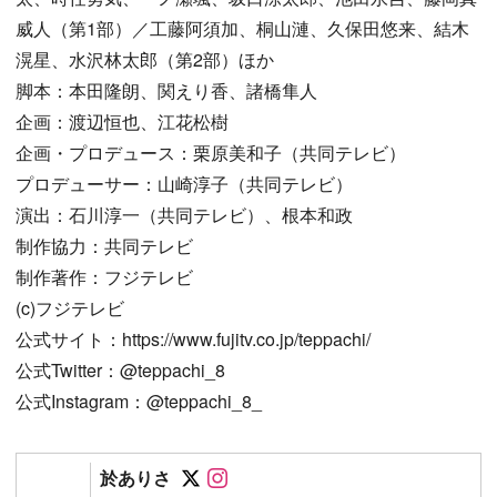
威人（第1部）／工藤阿須加、桐山漣、久保田悠来、結木
滉星、水沢林太郎（第2部）ほか
脚本：本田隆朗、関えり香、諸橋隼人
企画：渡辺恒也、江花松樹
企画・プロデュース：栗原美和子（共同テレビ）
プロデューサー：山崎淳子（共同テレビ）
演出：石川淳一（共同テレビ）、根本和政
制作協力：共同テレビ
制作著作：フジテレビ
(c)フジテレビ
公式サイト：https://www.fujitv.co.jp/teppachi/
公式Twitter：@teppachi_8
公式Instagram：@teppachi_8_
Follow on SNS
Follow on SNS
於ありさ