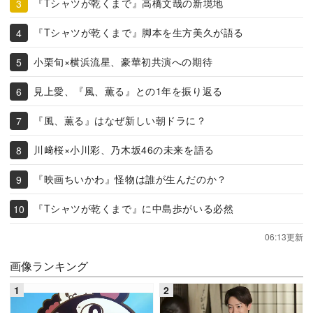
『Tシャツが乾くまで』高橋文哉の新境地
『Tシャツが乾くまで』脚本を生方美久が語る
小栗旬×横浜流星、豪華初共演への期待
見上愛、『風、薫る』との1年を振り返る
『風、薫る』はなぜ新しい朝ドラに？
川﨑桜×小川彩、乃木坂46の未来を語る
『映画ちいかわ』怪物は誰が生んだのか？
『Tシャツが乾くまで』に中島歩がいる必然
06:13更新
画像ランキング