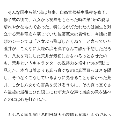
そんな国生ら第1班は無事、自衛官候補生課程を修了。
修了式の後で、八女から祝辞をもらった時の第1班の姿は
晴れやかなものであった。特に心が打たれたのは国生と対
立する荒井竜次を演じていた佐藤寛太の表情だ。今話の冒
頭のシーンでは「八女ぶっ飛ばしたくね？」と言っていた
荒井が、こんなに大粒の涙を流すなんて誰が予想しただろ
う。八女を前にした荒井が最初に舌をぺろっとさせたの
も、荒井というキャラクターの説得力を増す1つの行動に
見えた。本当は誰よりも真っ直ぐなのに真面目っぽさを隠
し、そつなくこなしているように見せることが多かった荒
井、しかし八女から言葉を受けるうちに、その真っ直ぐさ
を最後の最後にひた隠しにせず大きな声で感謝の意を述べ
たのには心を打たれた。
もちろん国生演じる町田啓太の表情も見事なものであっ