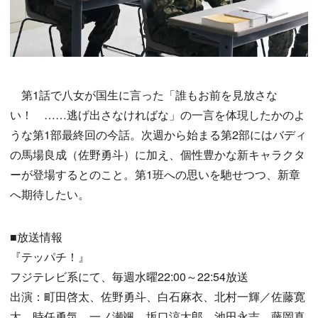
第1話で八女が国生に言った「誰もお前を見放さな
い！ ……逃げ出さなければな」の一言を体現したかのよ
うな第1部最終回の今話。次週から始まる第2部にはバディ
の馬場良成（佐野勇斗）に加え、個性豊かな新キャラクタ
ーが登場するとのこと。第1班への思いを馳せつつ、新章
へ期待したい。
■放送情報
『テッパチ！』
フジテレビ系にて、毎週水曜22:00～22:54放送
出演：町田啓太、佐野勇斗、白石麻衣、北村一輝／佐藤寛
太、時任勇気、一ノ瀬颯、坂口涼太郎、池田永吉、藤岡真