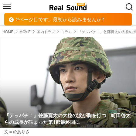
2ページ目です。最初から読みませんか?
HOME
MUSIC
MOVIE
TECH
BOOK
HOME
MOVIE
国内ドラマ
コラム
『テッパチ！』佐藤寛太の大粒の
『テッパチ！』佐藤寛太の大粒の涙が胸を打つ 町田啓太
らの成長が詰まった第1部最終回に
文＝於ありさ