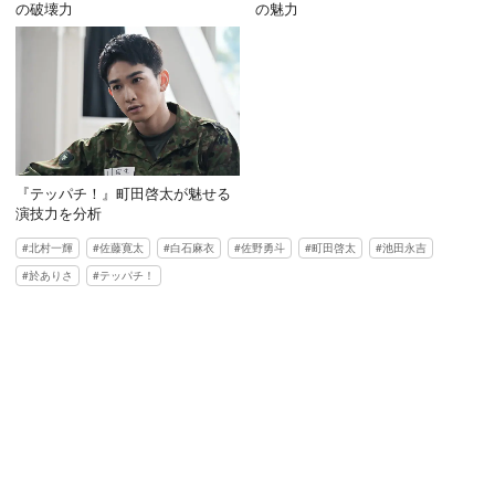
の破壊力
の魅力
『テッパチ！』町田啓太が魅せる
演技力を分析
北村一輝
佐藤寛太
白石麻衣
佐野勇斗
町田啓太
池田永吉
於ありさ
テッパチ！