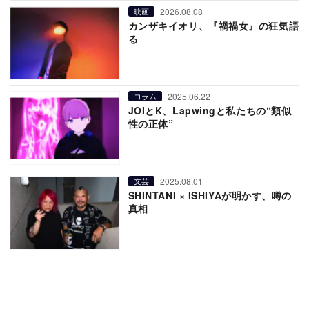
2026.08.08
映画
カンザキイオリ、『禍禍女』の狂気語
る
2025.06.22
コラム
JOIとK、Lapwingと私たちの“類似
性の正体”
2025.08.01
文芸
SHINTANI × ISHIYAが明かす、噂の
真相