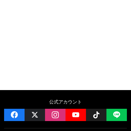
公式アカウント
facebook
x
instagram
YouTube
Follow on 
LI