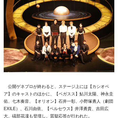
公開ゲネプロが終わると、ステージ上には【カシオペ
ア】のキャストのほかに、【ペガスス】鮎川太陽、神永圭
佑、七木奏音、【オリオン】石井一彰、小野塚勇人（劇団
EXILE）、石川由依、【ペルセウス】井澤勇貴、吉田広
大、礒部花凜も登壇し、質疑応答が行われた。