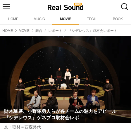
HOME
MUSIC
MOVIE
TECH
BOOK
HOME
MOVIE
舞台
レポート
『シデレウス』取材会レポート
財木琢磨、小野塚勇人らが各チームの魅力をアピール
『シデレウス』ゲネプロ取材会レポ
文・取材＝西森路代