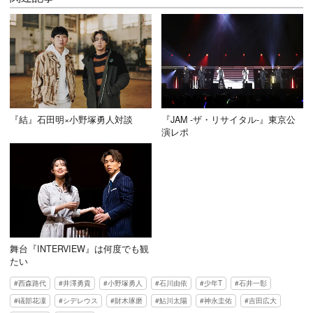
『結』石田明×小野塚勇人対談
『JAM -ザ・リサイタル-』東京公
演レポ
舞台『INTERVIEW』は何度でも観
たい
西森路代
井澤勇貴
小野塚勇人
石川由依
少年T
石井一彰
礒部花凜
シデレウス
財木琢磨
鮎川太陽
神永圭佑
吉田広大