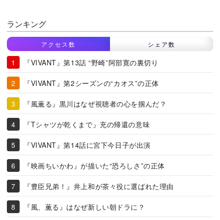
ランキング
アクセス数
シェア数
『VIVANT』第13話 “野崎”阿部寛の裏切り
『VIVANT』第2シーズンの“カオス”の正体
『風薫る』黒川はなぜ視聴者の心を掴んだ？
『Tシャツが乾くまで』充の帰還の意味
『VIVANT』第14話に宮下今日子が出演
『映画ちいかわ』が描いた“恐ろしさ”の正体
『豊臣兄弟！』井上和が茶々役に選ばれた理由
『風、薫る』はなぜ新しい朝ドラに？