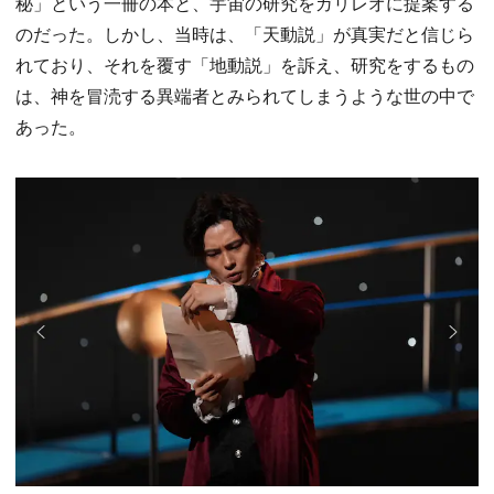
秘」という一冊の本と、宇宙の研究をガリレオに提案する
のだった。しかし、当時は、「天動説」が真実だと信じら
れており、それを覆す「地動説」を訴え、研究をするもの
は、神を冒涜する異端者とみられてしまうような世の中で
あった。