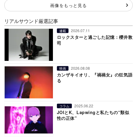
画像をもっと見る
リアルサウンド厳選記事
2026.07.11
連載
ロックスターと過ごした記憶：櫻井敦
司
2026.08.08
映画
カンザキイオリ、『禍禍女』の狂気語
る
2025.06.22
コラム
JOIとK、Lapwingと私たちの“類似
性の正体”