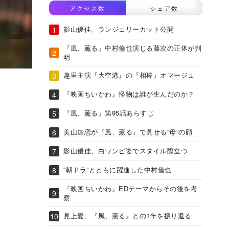
アクセス数
シェア数
影山優佳、ランジェリーカット公開
『風、薫る』中村倫也演じる藤次の正体が判
明
趣里主演『大空港』の『相棒』オマージュ
『映画ちいかわ』怪物は誰が生んだのか？
『風、薫る』第95話あらすじ
美山加恋が『風、薫る』で見せる“母”の顔
影山優佳、白ワンピ姿でスタイル際立つ
“朝ドラ”とともに躍進した中村倫也
『映画ちいかわ』EDテーマからその後を考
察
見上愛、『風、薫る』との1年を振り返る