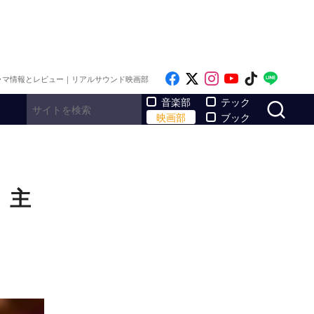
Like on Facebook
Follow on x
Follow on Inst
Follow on Y
Follow on
Follo
ラマ情報とレビュー｜リアルサウンド映画部
サ
音楽部
テック
映画部
ブック
 主