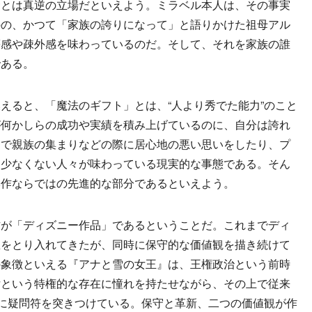
サとは真逆の立場だといえよう。ミラベル本人は、その事実
のの、かつて「家族の誇りになって」と語りかけた祖母アル
等感や疎外感を味わっているのだ。そして、それを家族の誰
である。
ると、「魔法のギフト」とは、“人より秀でた能力”のこと
が何かしらの成功や実績を積み上げているのに、自分は誇れ
とで親族の集まりなどの際に居心地の悪い思いをしたり、プ
、少なくない人々が味わっている現実的な事態である。そん
本作ならではの先進的な部分であるといえよう。
が「ディズニー作品」であるということだ。これまでディ
想をとり入れてきたが、同時に保守的な価値観を描き続けて
の象徴といえる『アナと雪の女王』は、王権政治という前時
女という特権的な存在に憧れを持たせながら、その上で従来
語に疑問符を突きつけている。保守と革新、二つの価値観が作