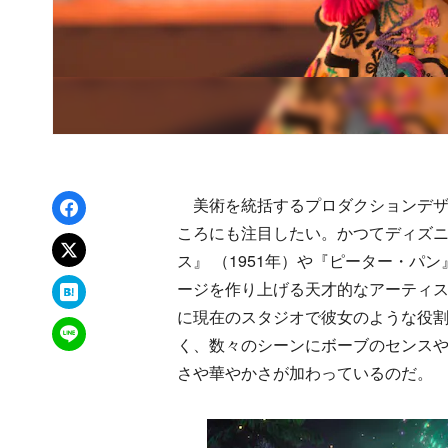
Facebookでシェア
美術を統括するプロダクションデザ
ころにも注目したい。かつてディズ
xでポスト
ス』 （1951年）や『ピーター・パ
はてなブックマーク
ージを作り上げる天才的なアーティ
に現在のスタジオで彼女のような役
LINEで送る
く、数々のシーンにボーブのセンス
さや華やかさが加わっているのだ。