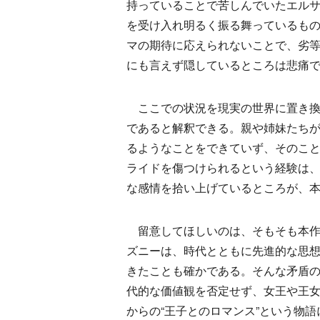
持っていることで苦しんでいたエル
を受け入れ明るく振る舞っているも
マの期待に応えられないことで、劣
にも言えず隠しているところは悲痛
ここでの状況を現実の世界に置き換え
であると解釈できる。親や姉妹たち
るようなことをできていず、そのこ
ライドを傷つけられるという経験は
な感情を拾い上げているところが、
留意してほしいのは、そもそも本作
ズニーは、時代とともに先進的な思
きたことも確かである。そんな矛盾
代的な価値観を否定せず、女王や王
からの“王子とのロマンス”という物