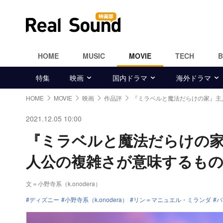
HOME
MUSIC
MOVIE
TECH
特集
映画
国内ドラマ
海外ドラマ
HOME
MOVIE
映画
作品評
『ミラベルと魔法だらけの家』主
2021.12.05 10:00
『ミラベルと魔法だらけの
人公の複雑さが意味するも
文＝小野寺系（k.onodera）
ディズニー
小野寺系（k.onodera）
リン＝マニュエル・ミランダ
バ