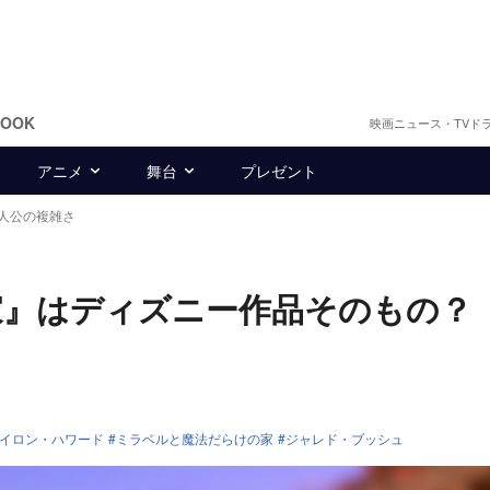
BOOK
映画ニュース・TVド
アニメ
舞台
プレゼント
人公の複雑さ
家』はディズニー作品そのもの？
の
イロン・ハワード
ミラベルと魔法だらけの家
ジャレド・ブッシュ