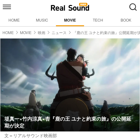
HOME
MUSIC
MOVIE
TECH
BOOK
HOME
MOVIE
映画
ニュース
『鹿の王 ユナと約束の旅』公開延期が
堤真一×竹内涼真×杏『鹿の王 ユナと約束の旅』の公開延
期が決定
文＝リアルサウンド映画部