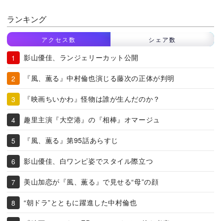
ランキング
アクセス数
シェア数
影山優佳、ランジェリーカット公開
『風、薫る』中村倫也演じる藤次の正体が判明
『映画ちいかわ』怪物は誰が生んだのか？
趣里主演『大空港』の『相棒』オマージュ
『風、薫る』第95話あらすじ
影山優佳、白ワンピ姿でスタイル際立つ
美山加恋が『風、薫る』で見せる“母”の顔
“朝ドラ”とともに躍進した中村倫也