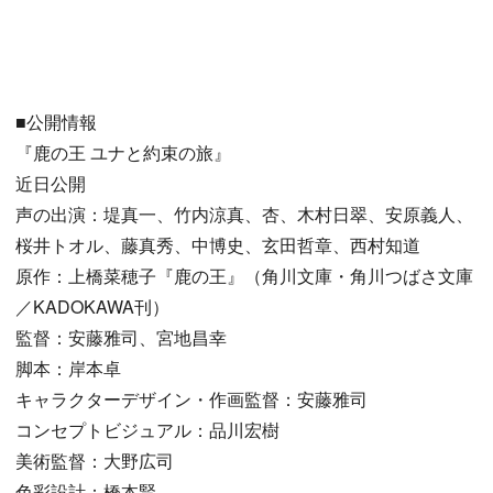
■公開情報
『鹿の王 ユナと約束の旅』
近日公開
声の出演：堤真一、竹内涼真、杏、木村日翠、安原義人、
桜井トオル、藤真秀、中博史、玄田哲章、西村知道
原作：上橋菜穂子『鹿の王』（角川文庫・角川つばさ文庫
／KADOKAWA刊）
監督：安藤雅司、宮地昌幸
脚本：岸本卓
キャラクターデザイン・作画監督：安藤雅司
コンセプトビジュアル：品川宏樹
美術監督：大野広司
色彩設計：橋本賢