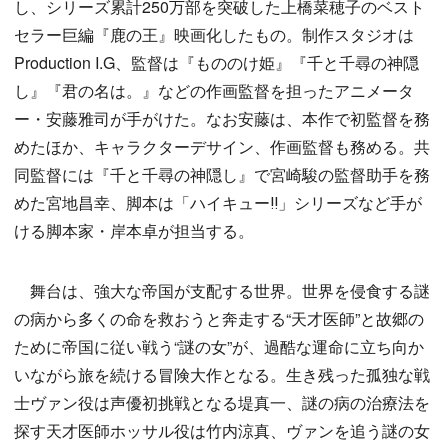
し、シリーズ累計250万部を突破した上橋菜穂子のベスト
セラー巨編『鹿の王』映画化したもの。制作スタジオは
Production I.G、監督は『もののけ姫』『千と千尋の神隠
し』『君の名は。』などの作画監督を担ったアニメータ
ー・安藤雅司が手がけた。なお安藤は、本作で初監督を務
めたほか、キャラクターデサイン、作画監督も務める。共
同監督には『千と千尋の神隠し』で宮崎駿の監督助手を務
めた宮地昌幸、脚本は「ハイキュー‼」シリーズなど手が
ける脚本家・岸本卓が担当する。
舞台は、強大な帝国が支配する世界。世界を侵食する謎
の病から多くの命を救おうと奔走する“天才医師”と故郷の
ために帝国に従い戦う“謎の女”が、過酷な運命に立ち向か
いながら旅を続ける冒険大作となる。生き残った孤独な戦
士ヴァン役は声優初挑戦となる堤真一、謎の病の治療法を
探す天才医師ホッサル役は竹内涼真、ヴァンを追う謎の女