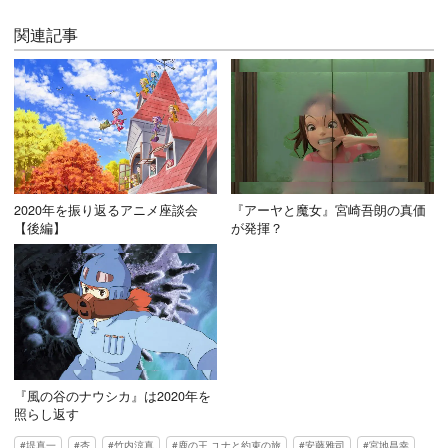
関連記事
2020年を振り返るアニメ座談会
『アーヤと魔女』宮崎吾朗の真価
【後編】
が発揮？
『風の谷のナウシカ』は2020年を
照らし返す
堤真一
杏
竹内涼真
鹿の王 ユナと約束の旅
安藤雅司
宮地昌幸