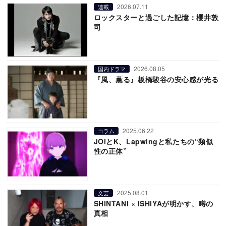
2026.07.11
連載
ロックスターと過ごした記憶：櫻井敦
司
2026.08.05
国内ドラマ
『風、薫る』板橋駿谷の安心感が光る
2025.06.22
コラム
JOIとK、Lapwingと私たちの“類似
性の正体”
2025.08.01
文芸
SHINTANI × ISHIYAが明かす、噂の
真相