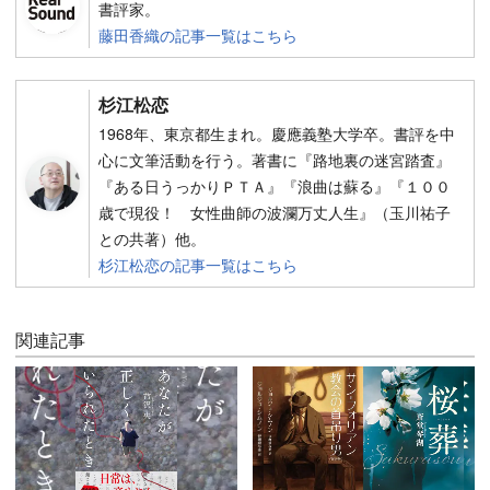
書評家。
藤田香織の記事一覧はこちら
杉江松恋
1968年、東京都生まれ。慶應義塾大学卒。書評を中
心に文筆活動を行う。著書に『路地裏の迷宮踏査』
『ある日うっかりＰＴＡ』『浪曲は蘇る』『１００
歳で現役！ 女性曲師の波瀾万丈人生』（玉川祐子
との共著）他。
杉江松恋の記事一覧はこちら
関連記事