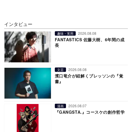
インタビュー
2026.08.08
趣味・実用
FANTASTICS 佐藤大樹、6年間の成
長
2026.08.08
文芸
濱口竜介が紐解くブレッソンの『覚
書』
2026.08.07
漫画
『GANGSTA.』コースケの創作哲学