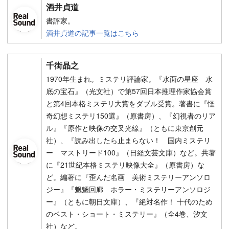
酒井貞道
書評家。
酒井貞道の記事一覧はこちら
千街晶之
1970年生まれ。ミステリ評論家。『水面の星座 水
底の宝石』（光文社）で第57回日本推理作家協会賞
と第4回本格ミステリ大賞をダブル受賞。著書に『怪
奇幻想ミステリ150選』（原書房）、『幻視者のリア
ル』『原作と映像の交叉光線』（ともに東京創元
社）、『読み出したら止まらない！ 国内ミステリ
ー マストリード100』（日経文芸文庫）など。共著
に『21世紀本格ミステリ映像大全』（原書房）な
ど。編著に『歪んだ名画 美術ミステリーアンソロ
ジー』『魍魎回廊 ホラー・ミステリーアンソロジ
ー』（ともに朝日文庫）、『絶対名作！ 十代のため
のベスト・ショート・ミステリー』（全4巻、汐文
社）など。