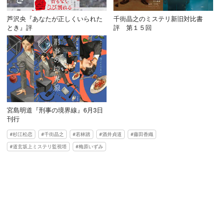
芦沢央『あなたが正しくいられた
千街晶之のミステリ新旧対比書
とき』評
評 第１５回
宮島明道『刑事の境界線』6月3日
刊行
杉江松恋
千街晶之
若林踏
酒井貞道
藤田香織
道玄坂上ミステリ監視塔
梅原いずみ