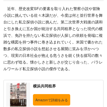
近年、歴史改変SFの要素を取り入れた警察小説や冒険
小説に挑んでいる佐々木譲だが、今度は何と並行世界を舞
台にした私立探偵小説に挑んだ。第二次世界大戦後の講和
と引き換えに五か国が統治する共同租界となった現代の横
浜で、免許を持たない私立探偵が人探しの依頼を発端に複
雑な構図を持つ事件に巻き込まれていく。米国で書かれた
数多の私立探偵小説を想起させる展開に笑みを浮かべつ
つ、現実の日本社会が抱える危うさを鋭く抉る描写の数々
に思わず唸る。懐かしさと新しさが交じり合った、パラレ
ルワールド私立探偵小説の傑作である。
横浜共同租界
Amazonで詳細をみる