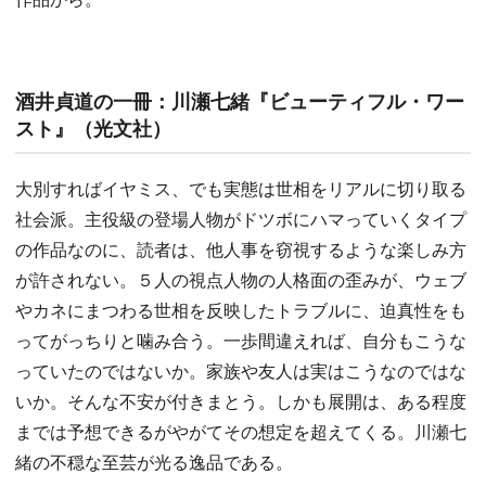
酒井貞道の一冊：川瀬七緒『ビューティフル・ワー
スト』（光文社）
大別すればイヤミス、でも実態は世相をリアルに切り取る
社会派。主役級の登場人物がドツボにハマっていくタイプ
の作品なのに、読者は、他人事を窃視するような楽しみ方
が許されない。５人の視点人物の人格面の歪みが、ウェブ
やカネにまつわる世相を反映したトラブルに、迫真性をも
ってがっちりと噛み合う。一歩間違えれば、自分もこうな
っていたのではないか。家族や友人は実はこうなのではな
いか。そんな不安が付きまとう。しかも展開は、ある程度
までは予想できるがやがてその想定を超えてくる。川瀬七
緒の不穏な至芸が光る逸品である。