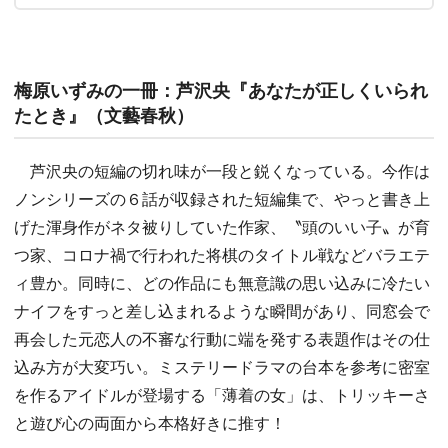
梅原いずみの一冊：芦沢央『あなたが正しくいられ
たとき』（文藝春秋）
芦沢央の短編の切れ味が一段と鋭くなっている。今作は
ノンシリーズの６話が収録された短編集で、やっと書き上
げた渾身作がネタ被りしていた作家、〝頭のいい子〟が育
つ家、コロナ禍で行われた将棋のタイトル戦などバラエテ
ィ豊か。同時に、どの作品にも無意識の思い込みに冷たい
ナイフをすっと差し込まれるような瞬間があり、同窓会で
再会した元恋人の不審な行動に端を発する表題作はその仕
込み方が大変巧い。ミステリードラマの台本を参考に密室
を作るアイドルが登場する「薄着の女」は、トリッキーさ
と遊び心の両面から本格好きに推す！