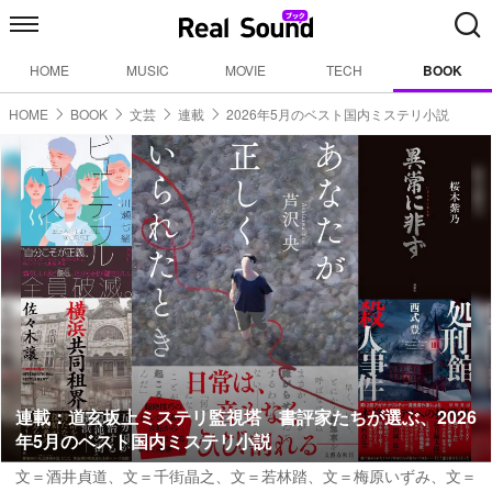
HOME
MUSIC
MOVIE
TECH
BOOK
HOME
BOOK
文芸
連載
2026年5月のベスト国内ミステリ小説
連載：道玄坂上ミステリ監視塔 書評家たちが選ぶ、2026
年5月のベスト国内ミステリ小説
文＝酒井貞道
、
文＝千街晶之
、
文＝若林踏
、
文＝梅原いずみ
、
文＝