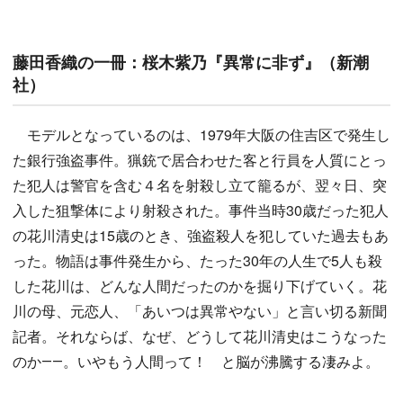
藤田香織の一冊：桜木紫乃『異常に非ず』（新潮
社）
モデルとなっているのは、1979年大阪の住吉区で発生し
た銀行強盗事件。猟銃で居合わせた客と行員を人質にとっ
た犯人は警官を含む４名を射殺し立て籠るが、翌々日、突
入した狙撃体により射殺された。事件当時30歳だった犯人
の花川清史は15歳のとき、強盗殺人を犯していた過去もあ
った。物語は事件発生から、たった30年の人生で5人も殺
した花川は、どんな人間だったのかを掘り下げていく。花
川の母、元恋人、「あいつは異常やない」と言い切る新聞
記者。それならば、なぜ、どうして花川清史はこうなった
のか――。いやもう人間って！ と脳が沸騰する凄みよ。