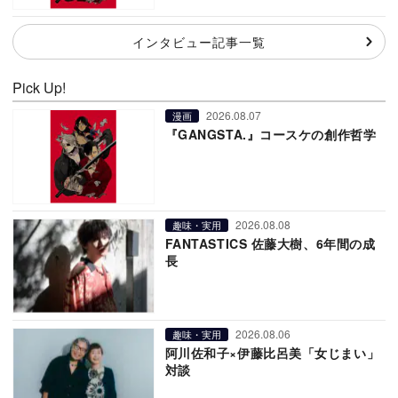
インタビュー記事一覧
Pick Up!
2026.08.07
漫画
『GANGSTA.』コースケの創作哲学
2026.08.08
趣味・実用
FANTASTICS 佐藤大樹、6年間の成
長
2026.08.06
趣味・実用
阿川佐和子×伊藤比呂美「女じまい」
対談