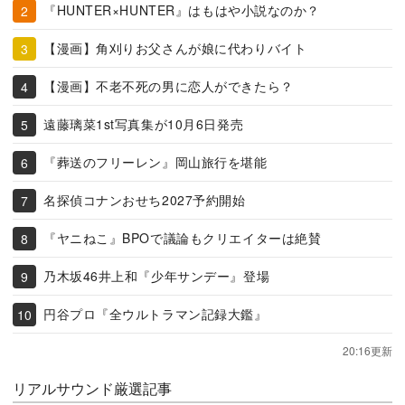
『HUNTER×HUNTER』はもはや小説なのか？
【漫画】角刈りお父さんが娘に代わりバイト
【漫画】不老不死の男に恋人ができたら？
遠藤璃菜1st写真集が10月6日発売
『葬送のフリーレン』岡山旅行を堪能
名探偵コナンおせち2027予約開始
『ヤニねこ』BPOで議論もクリエイターは絶賛
乃木坂46井上和『少年サンデー』登場
円谷プロ『全ウルトラマン記録大鑑』
20:16更新
リアルサウンド厳選記事