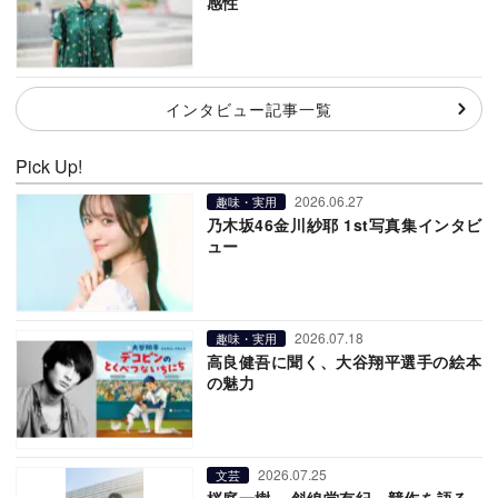
感性
インタビュー記事一覧
Pick Up!
2026.06.27
趣味・実用
乃木坂46金川紗耶 1st写真集インタビ
ュー
2026.07.18
趣味・実用
高良健吾に聞く、大谷翔平選手の絵本
の魅力
2026.07.25
文芸
桜庭一樹 × 斜線堂有紀、競作を語る