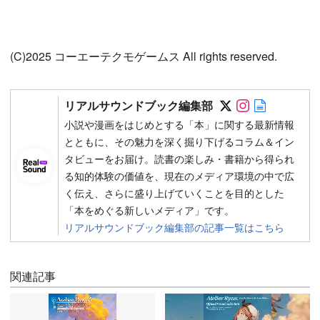
(C)2025 コーエーテクモゲームス All rights reserved.
Follow on SN
Follow on 
Author w
リアルサウンドブック編集部
小説や漫画をはじめとする「本」に関する最新情報
とともに、その魅力を深く掘り下げるコラム＆イン
タビューをお届け。読書の楽しみ・書籍から得られ
る知的体験の価値を、現在のメディア環境の中で広
く伝え、さらに盛り上げていくことを目的とした
「本をめぐる新しいメディア」です。
リアルサウンドブック編集部の記事一覧はこちら
関連記事