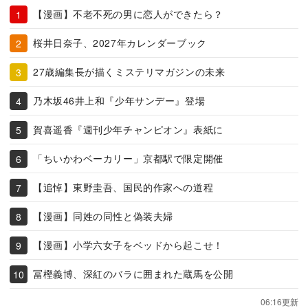
【漫画】不老不死の男に恋人ができたら？
桜井日奈子、2027年カレンダーブック
27歳編集長が描くミステリマガジンの未来
乃木坂46井上和『少年サンデー』登場
賀喜遥香『週刊少年チャンピオン』表紙に
「ちいかわベーカリー」京都駅で限定開催
【追悼】東野圭吾、国民的作家への道程
【漫画】同姓の同性と偽装夫婦
【漫画】小学六女子をベッドから起こせ！
冨樫義博、深紅のバラに囲まれた蔵馬を公開
06:16更新