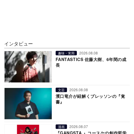
インタビュー
2026.08.08
趣味・実用
FANTASTICS 佐藤大樹、6年間の成
長
2026.08.08
文芸
濱口竜介が紐解くブレッソンの『覚
書』
2026.08.07
漫画
『GANGSTA.』コースケの創作哲学