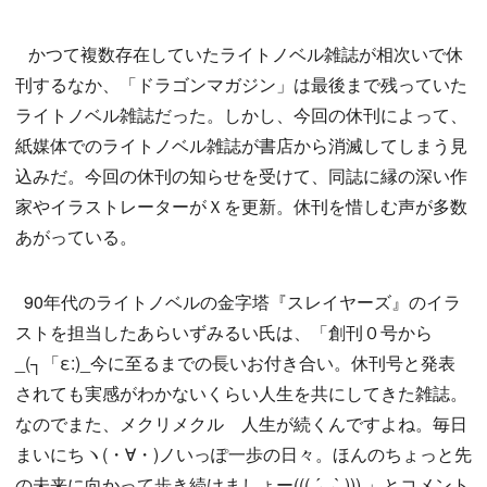
かつて複数存在していたライトノベル雑誌が相次いで休
刊するなか、「ドラゴンマガジン」は最後まで残っていた
ライトノベル雑誌だった。しかし、今回の休刊によって、
紙媒体でのライトノベル雑誌が書店から消滅してしまう見
込みだ。今回の休刊の知らせを受けて、同誌に縁の深い作
家やイラストレーターがＸを更新。休刊を惜しむ声が多数
あがっている。
90年代のライトノベルの金字塔『スレイヤーズ』のイラ
ストを担当したあらいずみるい氏は、「創刊０号から
_(┐「ε:)_今に至るまでの長いお付き合い。休刊号と発表
されても実感がわかないくらい人生を共にしてきた雑誌。
なのでまた、メクリメクル 人生が続くんですよね。毎日
まいにちヽ(・∀・)ノいっぽ一歩の日々。ほんのちょっと先
の未来に向かって歩き続けましょー((( ´◡` ))) 」とコメント