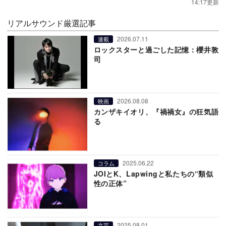
14:17更新
リアルサウンド厳選記事
2026.07.11
連載
ロックスターと過ごした記憶：櫻井敦
司
2026.08.08
映画
カンザキイオリ、『禍禍女』の狂気語
る
2025.06.22
コラム
JOIとK、Lapwingと私たちの“類似
性の正体”
2025.08.01
文芸