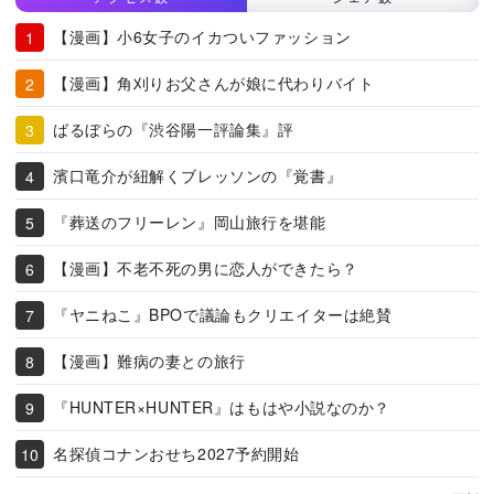
【漫画】小6女子のイカついファッション
【漫画】角刈りお父さんが娘に代わりバイト
ばるぼらの『渋谷陽一評論集』評
濱口竜介が紐解くブレッソンの『覚書』
『葬送のフリーレン』岡山旅行を堪能
【漫画】不老不死の男に恋人ができたら？
『ヤニねこ』BPOで議論もクリエイターは絶賛
【漫画】難病の妻との旅行
『HUNTER×HUNTER』はもはや小説なのか？
名探偵コナンおせち2027予約開始