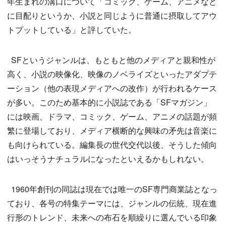
年生まれの溝口について「コミック、ゲーム、アニメなど
に目配りというか、小説と同じように普通に摂取してアウ
トプットしている」と評していた。
SFというジャンルは、もともと他のメディアと親和性が
高く、小説の映像化、映像のノベライズといったアダプテ
ーション（他の表現メディアへの改作）が行われるケース
が多い。このため基本的に小説誌である「SFマガジン」
には映画、ドラマ、コミック、ゲーム、アニメの話題が頻
繁に登場しており、メディア横断的な興味の矛先は音楽に
も向けられている。編集長の世代交代以後、そうした傾向
はいっそうナチュラルになったといえるかもしれない。
1960年創刊の同誌は現在では唯一のSF専門商業誌となっ
ており、各号の特集テーマには、ジャンルの伝統、現在進
行形のトレンド、未来への布石を順繰りに選んでいる印象