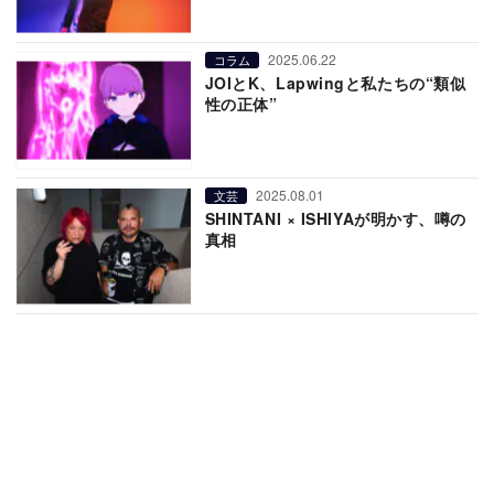
2025.06.22
コラム
JOIとK、Lapwingと私たちの“類似
性の正体”
2025.08.01
文芸
SHINTANI × ISHIYAが明かす、噂の
真相