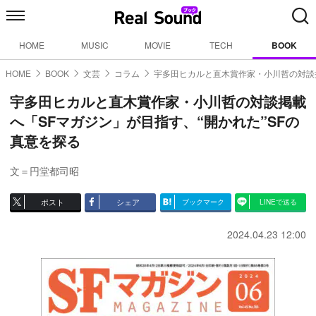
HOME
MUSIC
MOVIE
TECH
BOOK
HOME
BOOK
文芸
コラム
宇多田ヒカルと直木賞作家・小川哲の対談掲
宇多田ヒカルと直木賞作家・小川哲の対談掲載
へ「SFマガジン」が目指す、“開かれた”SFの
真意を探る
文＝円堂都司昭
ポスト
シェア
ブックマーク
LINEで送る
2024.04.23 12:00