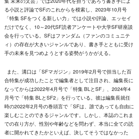
集 未来の文芸」では2020年代を担うであろう書き手によ
る小説と評論でSFのこれからを模索し、2023年10月号
「特集 SFをつくる新しい力」では小説や評論、エッセイ
だけでなく、10～20代SF読者アンケートや大学SF研座談
会を行っている。SFはファンダム（ファンのコミュニテ
ィ）の存在が大きいジャンルであり、書き手とともに受け
手の未来を見つめようとする姿勢がうかがえる。
また、溝口は「SFマガジン」2019年2月号で担当した百
合特集が成功したことで編集者として注目され、編集長に
なってからは2022年4月号で「特集 BLとSF」、2024年4
月号で「特集 BLとSF2」を行っている。彼は編集長就任
時の2022年2月号の巻頭言で「SFは、誰であっても自由に
楽しむことのできるジャンルです。しかし、本誌のこれま
での在り方が、性別や年齢などを問わず、本当に全ての読
者に開かれてきたかといえば、決してそうではなかった