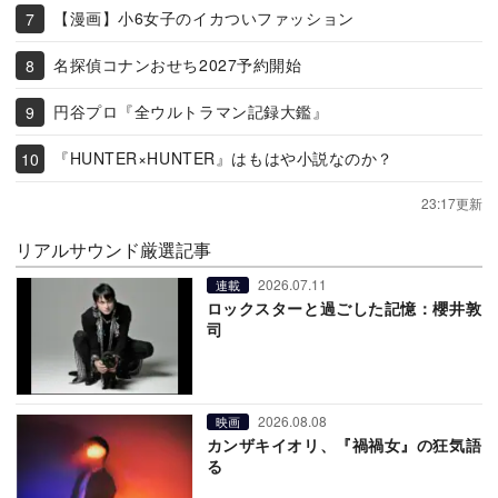
【漫画】小6女子のイカついファッション
名探偵コナンおせち2027予約開始
円谷プロ『全ウルトラマン記録大鑑』
『HUNTER×HUNTER』はもはや小説なのか？
23:17更新
リアルサウンド厳選記事
2026.07.11
連載
ロックスターと過ごした記憶：櫻井敦
司
2026.08.08
映画
カンザキイオリ、『禍禍女』の狂気語
る