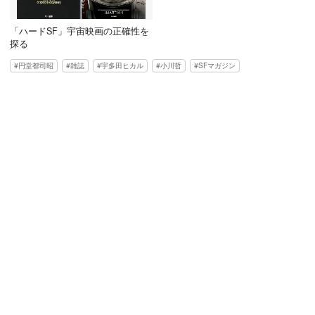
「ハードSF」宇宙映画の正確性を
探る
円堂都司昭
雑誌
宇多田ヒカル
小川哲
SFマガジン