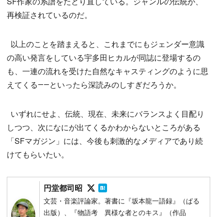
SF作家の系譜をたどり直している。ジャンルの伝統が、
再検証されているのだ。
以上のことを踏まえると、これまでにもジェンダー意識
の高い発言をしている宇多田ヒカルが同誌に登場するの
も、一連の流れを受けた自然なキャスティングのように思
えてくる――といったら深読みのしすぎだろうか。
いずれにせよ、伝統、現在、未来にバランスよく目配り
しつつ、次になにが出てくるかわからないところがある
「SFマガジン」には、今後も刺激的なメディアであり続
けてもらいたい。
Follow on SNS
Follow on SNS
円堂都司昭
文芸・音楽評論家。著書に『坂本龍一語録』（ぱる
出版）、『物語考 異様な者とのキス』（作品