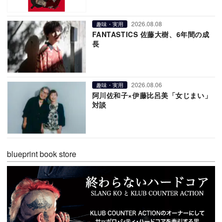
2026.08.08
趣味・実用
FANTASTICS 佐藤大樹、6年間の成
長
2026.08.06
趣味・実用
阿川佐和子×伊藤比呂美「女じまい」
対談
blueprint book store