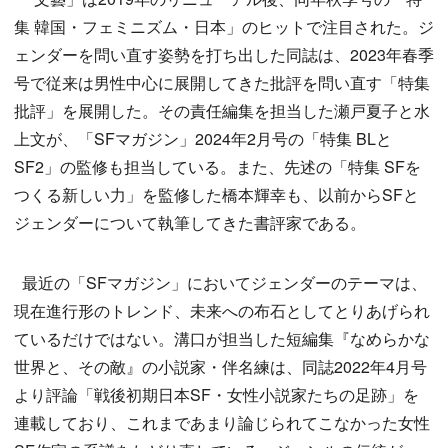
集 韓国・フェミニズム・日本」のヒットで注目された。ジ
ェンダーを問い直す姿勢を打ち出した同誌は、2023年春季
号で従来は男性中心に展開してきた批評を問い直す「特集
批評」を展開した。その責任編集を担当した瀬戸夏子と水
上文が、「SFマガジン」2024年2月号の「特集 BLと
SF2」の監修も担当している。また、先述の「特集 SFを
つくる新しい力」を監修した橋本輝幸も、以前からSFと
ジェンダーについて執筆してきた書評家である。
最近の「SFマガジン」においてジェンダーのテーマは、
現在進行形のトレンド、未来への布石としてとりあげられ
ているだけではない。溝口が担当した短編集『なめらかな
世界と、その敵』の小説家・伴名練は、同誌2022年4月号
より評論「戦後初期日本SF・女性小説家たちの足跡」を
連載しており、これまであまり論じられてこなかった女性