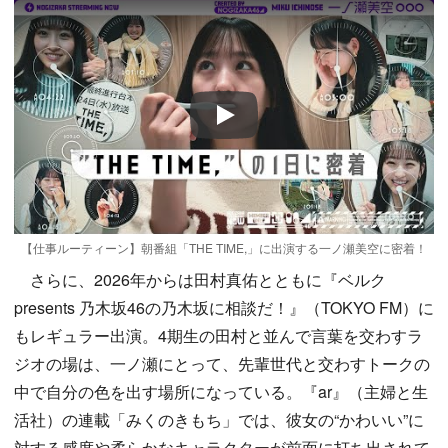
Play
【仕事ルーティーン】朝番組「THE TIME,」に出演する一ノ瀬美空に密着！
さらに、2026年からは田村真佑とともに『ベルク
presents 乃木坂46の乃木坂に相談だ！』（TOKYO FM）に
もレギュラー出演。4期生の田村と並んで言葉を交わすラ
ジオの場は、一ノ瀬にとって、先輩世代と交わすトークの
中で自分の色を出す場所になっている。『ar』（主婦と生
活社）の連載「みくのきもち」では、彼女の“かわいい”に
対する感度や柔らかなキャラクターが前面に打ち出されて