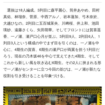
選抜は18人編成。3列目に森平麗心、筒井あやめ、田村
真佑、林瑠奈、菅原、中西アルノ、岩本蓮加、弓木奈於、
大越ひなの。2列目に五百城茉央、川﨑桜、井上和、池田
瑛紗、遠藤さくら、矢田萌華。そしてフロントには賀喜遥
香、一ノ瀬、瀬戸口心月が並ぶ。3列目9人、2列目6人、1
列目3人という構成の中でまず目を引くのは、一ノ瀬を中
心に、4期生の賀喜、6期生の瀬戸口が両翼を担う1列目だ
ろう。現在の乃木坂46を中心で支えてきた4期生、そして
これから新しい風を吹き込む6期生。その2人に挟まれる形
で一ノ瀬がセンターに立つ今回の並びは、一ノ瀬が新たな
役割を引き受けることを印象づける。