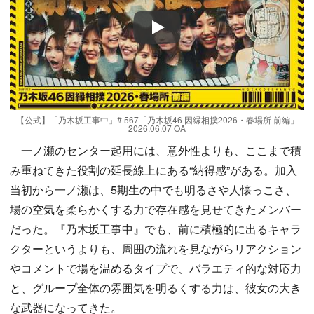
Play
【公式】「乃木坂工事中」# 567「乃木坂46 因縁相撲2026・春場所 前編」
2026.06.07 OA
一ノ瀬のセンター起用には、意外性よりも、ここまで積
み重ねてきた役割の延長線上にある“納得感”がある。加入
当初から一ノ瀬は、5期生の中でも明るさや人懐っこさ、
場の空気を柔らかくする力で存在感を見せてきたメンバー
だった。『乃木坂工事中』でも、前に積極的に出るキャラ
クターというよりも、周囲の流れを見ながらリアクション
やコメントで場を温めるタイプで、バラエティ的な対応力
と、グループ全体の雰囲気を明るくする力は、彼女の大き
な武器になってきた。