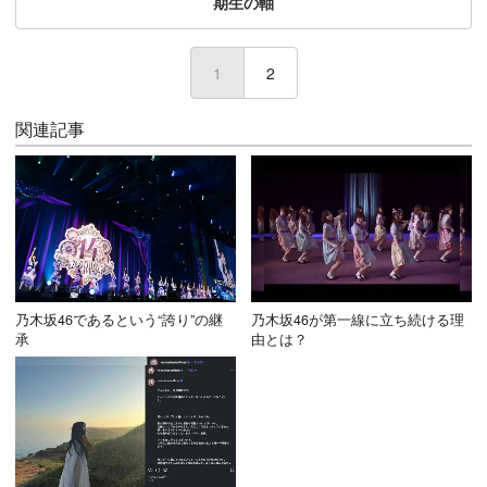
期生の軸
1
(current)
2
関連記事
乃木坂46であるという“誇り”の継
乃木坂46が第一線に立ち続ける理
承
由とは？