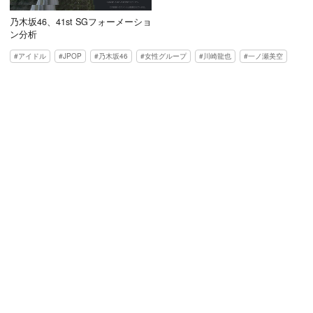
乃木坂46、41st SGフォーメーショ
ン分析
アイドル
JPOP
乃木坂46
女性グループ
川崎龍也
一ノ瀬美空