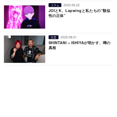
2025.06.22
コラム
JOIとK、Lapwingと私たちの“類似
性の正体”
2025.08.01
文芸
SHINTANI × ISHIYAが明かす、噂の
真相