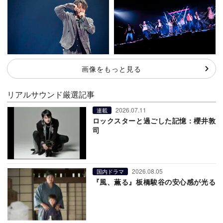
画像をもっと見る
リアルサウンド厳選記事
2026.07.11
連載
ロックスターと過ごした記憶：櫻井敦
司
2026.08.05
国内ドラマ
『風、薫る』板橋駿谷の安心感が光る