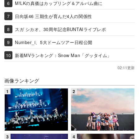
M!LKの真価はカップリング＆アルバム曲に
日向坂46 三期生が育んだ4人の関係性
スガ シカオ、30周年記念BUNTAIライブレポ
Number_i、5大ドームツアー日程公開
新着MVランキング：Snow Man「グッタイム」
02:11更新
画像ランキング