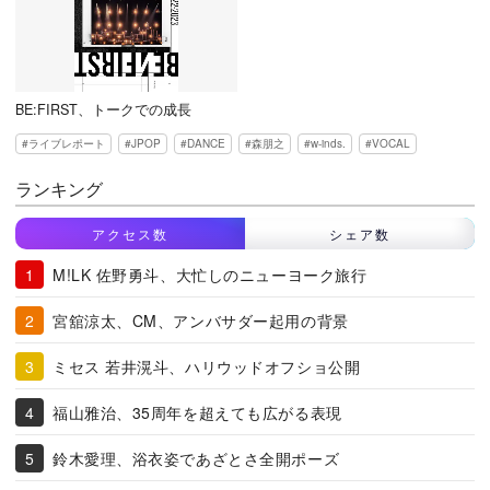
BE:FIRST、トークでの成長
ライブレポート
JPOP
DANCE
森朋之
w-inds.
VOCAL
ランキング
アクセス数
シェア数
M!LK 佐野勇斗、大忙しのニューヨーク旅行
宮舘涼太、CM、アンバサダー起用の背景
ミセス 若井滉斗、ハリウッドオフショ公開
福山雅治、35周年を超えても広がる表現
鈴木愛理、浴衣姿であざとさ全開ポーズ