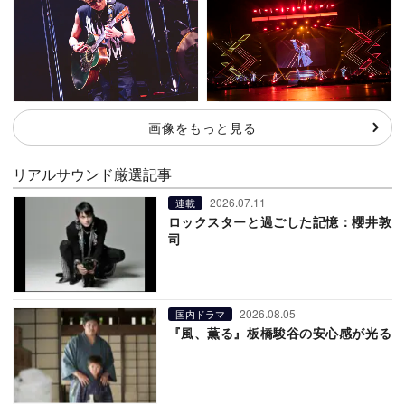
画像をもっと見る
リアルサウンド厳選記事
2026.07.11
連載
ロックスターと過ごした記憶：櫻井敦
司
2026.08.05
国内ドラマ
『風、薫る』板橋駿谷の安心感が光る