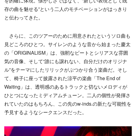
を的確に体現。懐かしさではなく、“新しい表現として既
存の曲を魅せる”という二人のモチベーションがはっきり
と伝わってきた。
さらに、このツアーのために用意されたというソロ曲も
見どころのひとつ。サイレンのような音から始まった慶太
の「ORIGINALISM」は、強靭なビートとシリアスな雰囲
気の音像、そして“誰にも譲れない、自分だけのオリジナ
ル”をテーマにしたリリックがぶつかり合う楽曲だ。そし
て、椅子に座って披露された涼平の楽曲「The End of
Waiting」は、透明感のあるトラックと切ないメロディが
ひとつになったミディアムチューン。二人の個性が発揮さ
れていたのはもちろん、この先のw-inds.の新たな可能性を
予見するようなシークエンスだった。