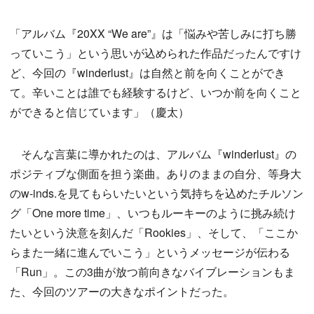
「アルバム『20XX “We are”』は「悩みや苦しみに打ち勝
っていこう」という思いが込められた作品だったんですけ
ど、今回の『winderlust』は自然と前を向くことができ
て。辛いことは誰でも経験するけど、いつか前を向くこと
ができると信じています」（慶太）
そんな言葉に導かれたのは、アルバム『winderlust』の
ポジティブな側面を担う楽曲。ありのままの自分、等身大
のw-inds.を見てもらいたいという気持ちを込めたチルソン
グ「One more time」、いつもルーキーのように挑み続け
たいという決意を刻んだ「Rookies」、そして、「ここか
らまた一緒に進んでいこう」というメッセージが伝わる
「Run」。この3曲が放つ前向きなバイブレーションもま
た、今回のツアーの大きなポイントだった。