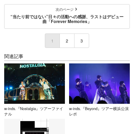
次のページ
“当たり前ではない”日々の活動への感謝、ラストはデビュー
曲「Forever Memories」
1
(current)
2
3
関連記事
w-inds.『Nostalgia』ツアーファイ
w-inds.『Beyond』ツアー横浜公演
ナル
レポ