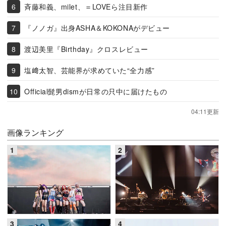
斉藤和義、milet、＝LOVEら注目新作
『ノノガ』出身ASHA＆KOKONAがデビュー
渡辺美里『Birthday』クロスレビュー
塩﨑太智、芸能界が求めていた“全力感”
Official髭男dismが日常の只中に届けたもの
04:11更新
画像ランキング