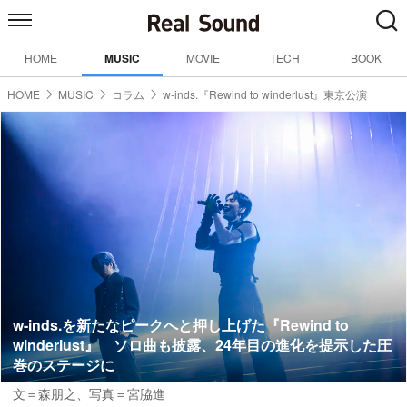
HOME
MUSIC
MOVIE
TECH
BOOK
HOME
MUSIC
コラム
w-inds.『Rewind to winderlust』東京公演
w-inds.を新たなピークへと押し上げた『Rewind to
winderlust』 ソロ曲も披露、24年目の進化を提示した圧
巻のステージに
文＝森朋之
、写真＝宮脇進