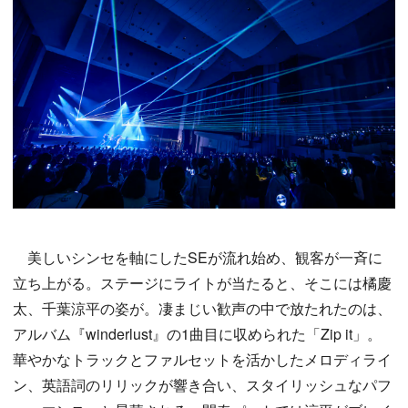
美しいシンセを軸にしたSEが流れ始め、観客が一斉に
立ち上がる。ステージにライトが当たると、そこには橘慶
太、千葉涼平の姿が。凄まじい歓声の中で放たれたのは、
アルバム『winderlust』の1曲目に収められた「Zip it」。
華やかなトラックとファルセットを活かしたメロディライ
ン、英語詞のリリックが響き合い、スタイリッシュなパフ