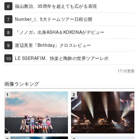
福山雅治、35周年を超えても広がる表現
Number_i、5大ドームツアー日程公開
『ノノガ』出身ASHA＆KOKONAがデビュー
渡辺美里『Birthday』クロスレビュー
LE SSERAFIM、快楽と陶酔の世界ツアーレポ
17:12更新
画像ランキング