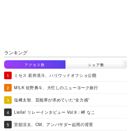
ランキング
アクセス数
シェア数
ミセス 若井滉斗、ハリウッドオフショ公開
M!LK 佐野勇斗、大忙しのニューヨーク旅行
塩﨑太智、芸能界が求めていた“全力感”
Liella! リレーインタビュー Vol.9：岬 なこ
宮舘涼太、CM、アンバサダー起用の背景