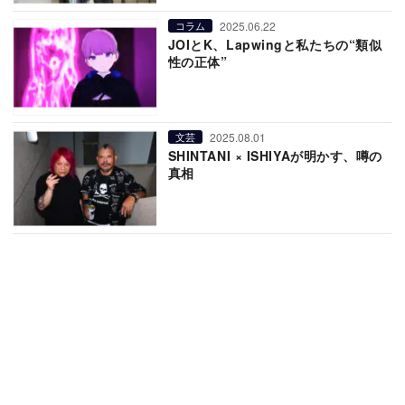
2025.06.22
コラム
JOIとK、Lapwingと私たちの“類似
性の正体”
2025.08.01
文芸
SHINTANI × ISHIYAが明かす、噂の
真相