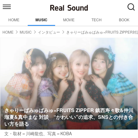
HOME
MUSIC
MOVIE
TECH
BOOK
HOME
MUSIC
インタビュー
きゃりーぱみゅぱみゅ×FRUITS ZIPPER対
きゃりーぱみゅぱみゅ×FRUITS ZIPPER 鎮西寿々歌&仲川
瑠夏&真中まな 対談 “かわいい”の追求、SNSとの付き合
い方を語る
文・取材＝川崎龍也
、
写真＝KOBA