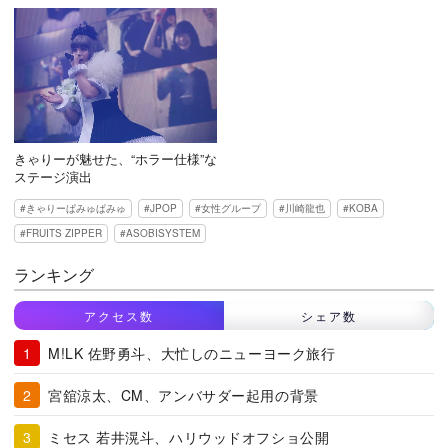
きゃりーが魅せた、“ホラー仕様”な
ステージ演出
きゃりーぱみゅぱみゅ
JPOP
女性グループ
川崎龍也
KOBA
FRUITS ZIPPER
ASOBISYSTEM
ランキング
アクセス数
シェア数
M!LK 佐野勇斗、大忙しのニューヨーク旅行
宮舘涼太、CM、アンバサダー起用の背景
ミセス 若井滉斗、ハリウッドオフショ公開