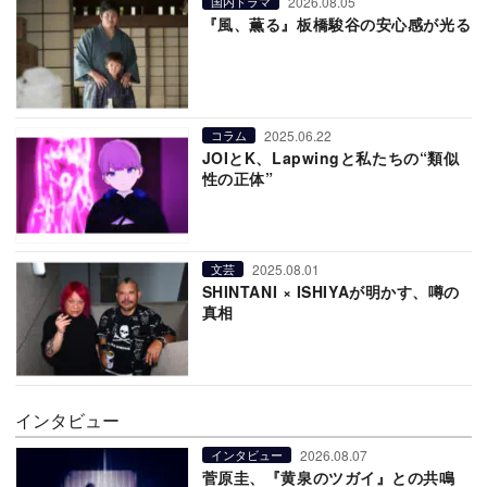
2026.08.05
国内ドラマ
『風、薫る』板橋駿谷の安心感が光る
2025.06.22
コラム
JOIとK、Lapwingと私たちの“類似
性の正体”
2025.08.01
文芸
SHINTANI × ISHIYAが明かす、噂の
真相
インタビュー
2026.08.07
インタビュー
菅原圭、『黄泉のツガイ』との共鳴