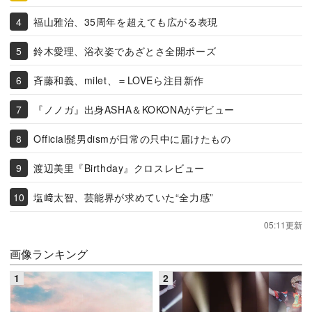
福山雅治、35周年を超えても広がる表現
鈴木愛理、浴衣姿であざとさ全開ポーズ
斉藤和義、milet、＝LOVEら注目新作
『ノノガ』出身ASHA＆KOKONAがデビュー
Official髭男dismが日常の只中に届けたもの
渡辺美里『Birthday』クロスレビュー
塩﨑太智、芸能界が求めていた“全力感”
05:11更新
画像ランキング