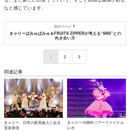
なと感じています。
次のページ
きゃりーぱみゅぱみゅ＆FRUITS ZIPPERが考える“SNS”との
向き合い方
1
(current)
2
3
関連記事
きゃりー、日常の延長線上にある
きゃりー10周年ツアーファイナル
音楽表現
レポ