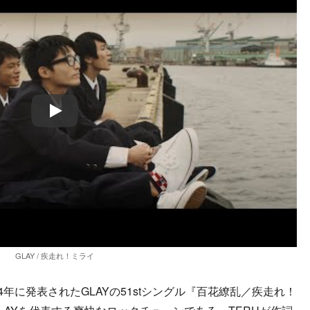
Play
GLAY / 疾走れ！ミライ
年に発表されたGLAYの51stシングル『百花繚乱／疾走れ！