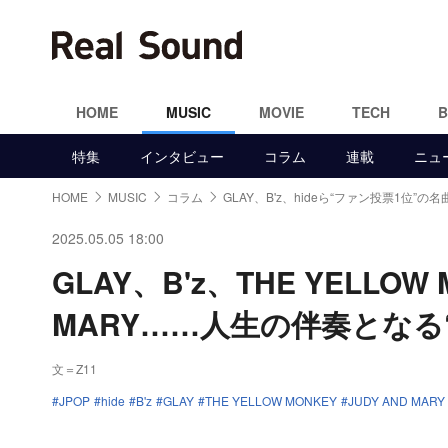
HOME
MUSIC
MOVIE
TECH
特集
インタビュー
コラム
連載
ニュ
HOME
MUSIC
コラム
GLAY、B'z、hideら“ファン投票1位”の名
2025.05.05 18:00
GLAY、B'z、THE YELLOW 
MARY……人生の伴奏となる
文＝Z11
JPOP
hide
B'z
GLAY
THE YELLOW MONKEY
JUDY AND MARY