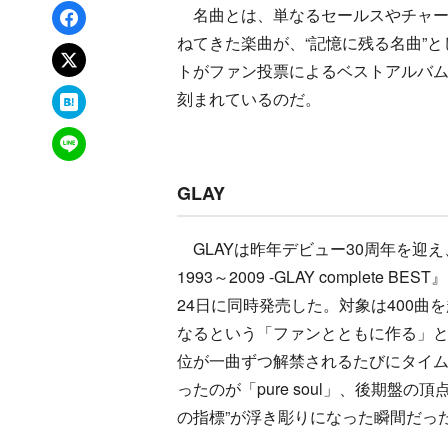
Facebookでシェア
名曲とは、単なるセールスやチャー
ねてきた楽曲が、“記憶に残る名曲”
xでポスト
トがファン投票によるベストアルバ
はてなブックマーク
刻まれているのだ。
LINEで送る
GLAY
GLAYは昨年デビュー30周年を迎え
1993～2009 -GLAY complete BES
24日に同時発売した。対象は400曲
なるという「ファンとともに作る」と
位が一曲ずつ解禁されるたびにタイ
ったのが「pure soul」、後期盤
の指標”が浮き彫りになった瞬間だっ