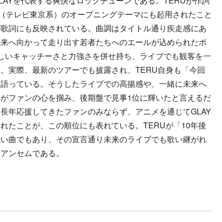
LAYを代表する爽快なロックチューンである。TERUが作詞
（テレビ東京系）のオープニングテーマにも起用されたこと
が歌詞にも反映されている。曲調はタイトル通り疾走感にあ
未来へ向かって走り出す若者たちへのエールが込められたポ
らしいキャッチーさと力強さを併せ持ち、ライブでも観客を一
。実際、最新のツアーでも披露され、TERU自身も「今回
と語っている。そうしたライブでの高揚感や、一緒に未来へ
がファンの心を掴み、後期盤で見事1位に輝いたと言えるだ
長年応援してきたファンのみならず、アニメを通じてGLAY
れたことが、この順位にも表れている。TERUが「10年後
強い曲でもあり、その宣言通り未来のライブでも歌い継がれ
クアンセムである。