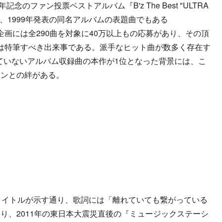
記念のファン投票ベストアルバム『B'z The Best "ULTRA
たのが、1999年発表の同名アルバムの表題曲でもある
エスト企画には全290曲を対象に40万以上もの応募があり、その頂
たことは特筆すべき出来事である。派手なヒット曲が数多く存在す
れていないアルバム収録曲の本作が1位となった背景には、こ
ァンとの絆がある。
というタイトルが示す通り、歌詞には「離れていても繋がっている
り、2011年の東日本大震災直後の『ミュージックステーシ