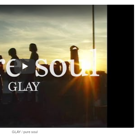
Play
GLAY / pure soul