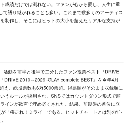
ト成績だけでは測れない。ファンが心から愛し、人生に重
として語り継がれることも多い。これまで数多くのアーティス
ムを制作し、そこにはヒットの大小を超えたリアルな支持が
、活動を前半と後半で二分したファン投票ベスト『DRIVE
T』『DRIVE 2010～2026 -GLAY complete BEST』を今年4月
を超え、総投票数も6万5000票超。得票順がそのまま収録順に
いうルールが採用され、SNSではカウントダウン形式で順
ムラインが歓声で埋め尽くされた。結果、前期盤の首位に立
の頂点が「疾走れ！ミライ」である。ヒットチャートとは別の“心
た。