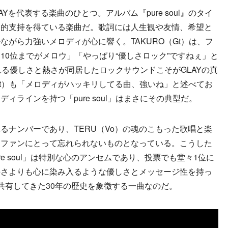
GLAYを代表する楽曲のひとつ。アルバム『pure soul』のタイ
倒的支持を得ている楽曲だ。歌詞には人生観や友情、希望と
がら力強いメロディが心に響く。TAKURO（Gt）は、フ
10位までがメロウ」「やっぱり“優しさロック”ですねぇ」と
れる優しさと熱さが同居したロックサウンドこそがGLAYの真
（Gt）も「メロディがハッキリしてる曲、強いね」と述べてお
ィラインを持つ「pure soul」はまさにその典型だ。
ナンバーであり、TERU（Vo）の魂のこもった歌唱と楽
、ファンにとって忘れられないものとなっている。こうした
re soul」は特別な心のアンセムであり、投票でも堂々1位に
手さよりも心に染み入るような優しさとメッセージ性を持っ
が共有してきた30年の歴史を象徴する一曲なのだ。