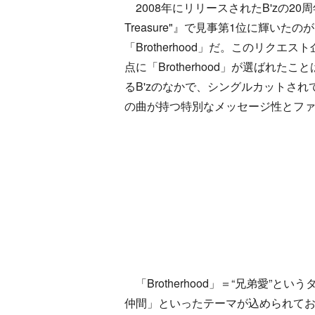
2008年にリリースされたB'zの20周年
Treasure"』で見事第1位に輝い
「Brotherhood」だ。このリク
点に「Brotherhood」が選ばれ
るB'zのなかで、シングルカットさ
の曲が持つ特別なメッセージ性とフ
「Brotherhood」＝“兄弟愛”
仲間」といったテーマが込められてお