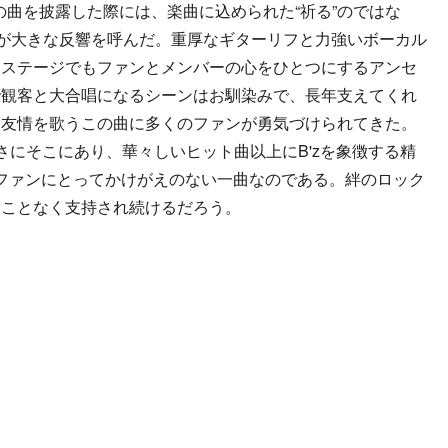
の曲を披露した際には、楽曲に込められた“祈る”のではな
ジが大きな反響を呼んだ。重厚なギターリフと力強いボーカル
、ステージでもファンとメンバーの心をひとつにするアンセ
で観客と大合唱になるシーンはお馴染みで、長年支えてくれ
と友情を歌うこの曲に多くのファンが勇気づけられてきた。
さにそこにあり、華々しいヒット曲以上にB'zを象徴する精
」は、ファンにとってかけがえのない一曲なのである。絆のロック
ることなく支持され続けるだろう。