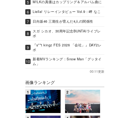
M!LKの真価はカップリング＆アルバム曲に
Liella! リレーインタビュー Vol.9：岬 なこ
日向坂46 三期生が育んだ4人の関係性
スガ シカオ、30周年記念BUNTAIライブレ
ポ
『s**t kingz FES 2026 「会社」』DAY2レ
ポ
新着MVランキング：Snow Man「グッタイ
ム」
00:11更新
画像ランキング