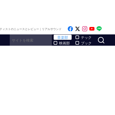
Like on Facebook
Follow on x
Follow on I
Follow o
Follo
ティストのニュースとレビュー｜リアルサウンド
サ
音楽部
テック
映画部
ブック