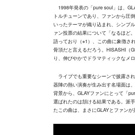
1998年発表の「pure soul」は、
トルチューンであり、ファンから圧
いったテーマが織り込まれ、シンプルな
ァン投票の結果について「なるほど。
語っており（※1）、この曲に象徴さ
骨頂だと言えるだろう。HISASHI
り、伸びやかでドラマティックなメロデ
ライブでも重要なシーンで披露される
器陣の熱い演奏が生み出す名場面は
背景から、GLAYファンにとって「pu
選ばれたのは頷ける結果である。派
たこの曲は、まさにGLAYとファン