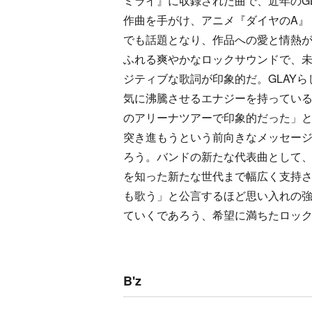
ミライ』に収録された曲で、近年のG
作曲を手がけ、アニメ『ダイヤのA』
でも話題となり、作品への愛と情熱
ふれる爽やかなロックサウンドで、
ジティブな歌詞が印象的だ。GLAY
気に沸騰させるエナジーを持っている
のアリーナツアーで印象的だった」
突き進もうという前向きなメッセージ
ろう。バンドの新たな代表曲として、
を知った新たな世代まで幅広く支持さ
も歌う」と公言するほど思い入れの
ていくであろう、希望に満ちたロッ
B'z