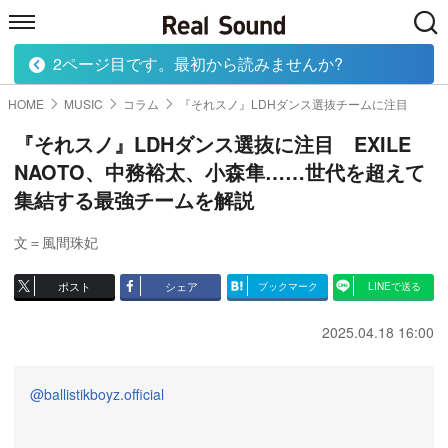
2ページ目です。最初から読みませんか?
HOME
MUSIC
MOVIE
TECH
BOOK
HOME
MUSIC
コラム
『それスノ』LDHダンス選抜チームに注目
『それスノ』LDHダンス選抜に注目 EXILE
NAOTO、中務裕太、小森隼……世代を超えて
集結する最強チームを解説
文＝風間珠妃
ポスト
シェア
ブックマーク
LINEで送る
2025.04.18 16:00
@ballistikboyz.official