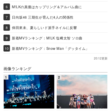
M!LKの真価はカップリング＆アルバム曲に
日向坂46 三期生が育んだ4人の関係性
倖田來未、夏らしいド派手ネイルに反響
新着MVランキング：M!LK 塩﨑太智 ソロ曲
新着MVランキング：Snow Man「グッタイム」
20:12更新
画像ランキング