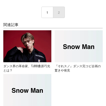
1
2
(current)
関連記事
ダンス界の革命家、TJBB桑原巧光
『それスノ』ダンス完コピ企画の
とは？
驚きや発見