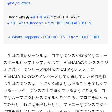
@psyfe_official
Dance with 🐲
#JPTHEWAVY
@JP THE WAVY
#PCF_WhatsHappenin
#PSYCHICFEVER
#RYUSHIN
♬ What's Happenin’ - PSYCHIC FEVER from EXILE TRIBE
半田の得意ジャンルは、自由なダンスが特徴的なニュー
スクールヒップホップ。かつて、RIEHATAのダンススタジ
オに通い、ダンサー／振付師のKAITAなどとともに
RIEHATA TOKYOのメンバーとして活躍していた経歴を持
つ半田のダンスは、とにかく誰よりも踊ることを楽しんで
いる――いや、ダンスの上で遊んでいるように見える、自
由なムーブに溢れたスタイルが見どころ。フロアを転がっ
てみたり、時には挑発したりと、ファニーなダンスで次々
に技を繰り出していく。今回もきっと、彼のダンスの“う