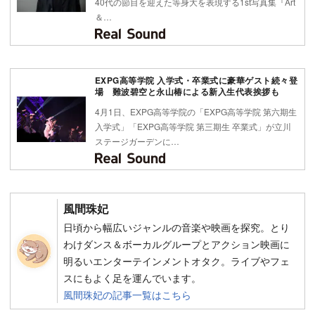
40代の節目を迎えた等身大を表現する1st写真集『Art
＆…
EXPG高等学院 入学式・卒業式に豪華ゲスト続々登
場 難波碧空と永山椿による新入生代表挨拶も
4月1日、EXPG高等学院の「EXPG高等学院 第六期生
入学式」「EXPG高等学院 第三期生 卒業式」が立川
ステージガーデンに…
風間珠妃
日頃から幅広いジャンルの音楽や映画を探究。とり
わけダンス＆ボーカルグループとアクション映画に
明るいエンターテインメントオタク。ライブやフェ
スにもよく足を運んでいます。
風間珠妃の記事一覧はこちら