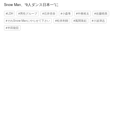
Snow Man、“9人ダンス日本一”に
LDH
男性グループ
石井杏奈
小森隼
中務裕太
佐藤晴美
それSnow Manにやらせて下さい
松井利樹
風間珠妃
小波津志
半田龍臣