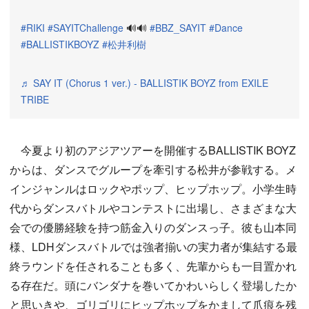
#RIKI
#SAYITChallenge
🔊🔊
#BBZ_SAYIT
#Dance
#BALLISTIKBOYZ
#松井利樹
♬ SAY IT (Chorus 1 ver.) - BALLISTIK BOYZ from EXILE
TRIBE
今夏より初のアジアツアーを開催するBALLISTIK BOYZ
からは、ダンスでグループを牽引する松井が参戦する。メ
インジャンルはロックやポップ、ヒップホップ。小学生時
代からダンスバトルやコンテストに出場し、さまざまな大
会での優勝経験を持つ筋金入りのダンスっ子。彼も山本同
様、LDHダンスバトルでは強者揃いの実力者が集結する最
終ラウンドを任されることも多く、先輩からも一目置かれ
る存在だ。頭にバンダナを巻いてかわいらしく登場したか
と思いきや、ゴリゴリにヒップホップをかまして爪痕を残