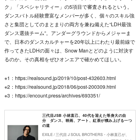
ク」「スペシャリティー」の5項目で審査されるという。
ダンスバトル経験豊富なメンバーが多く、個々のスキル強
さと集団としてのまとまりの両方を兼ね備えた“LDH最強
ダンス選抜チーム”。アンダーグラウンドからメジャーま
で、日本のダンスカルチャーを20年以上にわたり最前線で
作ってきたLDHの面々は、Snow Manとどのように対決す
るのか。その真相をぜひオンエアで確かめてほしい。
※1：https://realsound.jp/2019/10/post-432603.html
※2：https://realsound.jp/2018/06/post-200309.html
※3：https://encount.press/archives/693351/
三代目JSB 小林直己、40代を迎えた等身大の自
分 ダンス、映画、アート、紅茶が積み上げる一つ
の道
EXILE / 三代目 J SOUL BROTHERS・小林直己が、