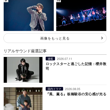
画像をもっと見る
リアルサウンド厳選記事
2026.07.11
連載
ロックスターと過ごした記憶：櫻井敦
司
2026.08.05
国内ドラマ
『風、薫る』板橋駿谷の安心感が光る