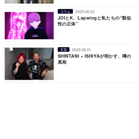
2025.06.22
コラム
JOIとK、Lapwingと私たちの“類似
性の正体”
2025.08.01
文芸
SHINTANI × ISHIYAが明かす、噂の
真相