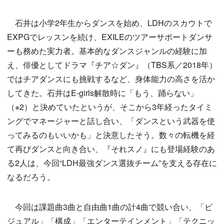
石井は小学2年生からダンスを始め、LDHのスカウトで
EXPGでレッスンを続け、EXILEのツアーサポートダンサ
ーも務めた実力者。基本的なダンスジャンルの経験に加
え、俳優としてドラマ『チア☆ダン』（TBS系／2018年）
ではチアダンスにも挑戦するなど、身体能力の高さを活か
してきた。石井はE-girls解散時に「もう、踊らない」
（※2）と決めていたというが、そこから3年経ったタイミ
ングでマネージャーと話し合い、「ダンスという武器を使
ってみるのもいいかも」と決意したそう。数々の転機を経
て再びダンスと向き合い、『それスノ』にも登場経験のあ
る2人は、今回“LDH最強ダンス選抜チーム”を支える存在に
なるだろう。
今回は課題曲3曲と自由曲1曲の計4曲で競い合い、「ビ
ジュアル」「構成」「エンターテインメント」「テクニッ