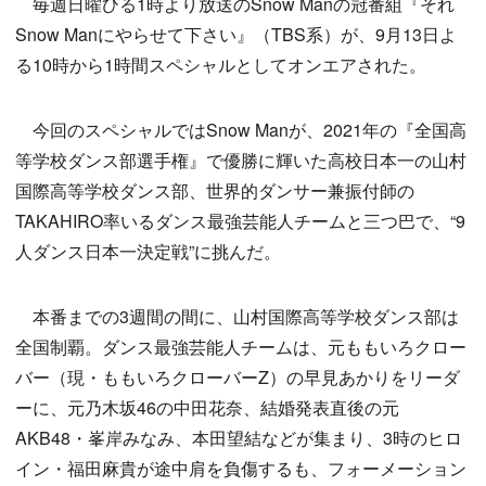
毎週日曜ひる1時より放送のSnow Manの冠番組『それ
Snow Manにやらせて下さい』（TBS系）が、9月13日よ
る10時から1時間スペシャルとしてオンエアされた。
今回のスペシャルではSnow Manが、2021年の『全国高
等学校ダンス部選手権』で優勝に輝いた高校日本一の山村
国際高等学校ダンス部、世界的ダンサー兼振付師の
TAKAHIRO率いるダンス最強芸能人チームと三つ巴で、“9
人ダンス日本一決定戦”に挑んだ。
本番までの3週間の間に、山村国際高等学校ダンス部は
全国制覇。ダンス最強芸能人チームは、元ももいろクロー
バー（現・ももいろクローバーZ）の早見あかりをリーダ
ーに、元乃木坂46の中田花奈、結婚発表直後の元
AKB48・峯岸みなみ、本田望結などが集まり、3時のヒロ
イン・福田麻貴が途中肩を負傷するも、フォーメーション