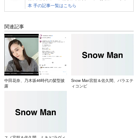
本 手の記事一覧はこちら
関連記事
中田花奈、乃木坂46時代の髪型披
Snow Man宮舘＆佐久間、バラエテ
露
ィコンビ
スノ宮舘＆佐久間、ミキと“ラヴィ