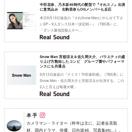
中田花奈、乃木坂46時代の髪型で『それスノ』出演
に意気込み 生駒里奈らOGメンバーも反応
本日9月13日放送の『それSnow Manにやらせて下さ
いSP～9人ダンス日本一決定戦～』（TBS系）に、
「ダンス最強芸能人チー…
Snow Man 宮舘涼太＆佐久間大介、バラエティの盛
り上げ方熟知したコンビ グループ愛やパフォーマ
ンスにも共通点
9月12日放送の『クイズ！THE違和感』（TBS系）に
Snow Man・佐久間大介と宮舘涼太が出演する。この
2人と言えば毎週火曜…
Follow on SNS
本 手
カメラマン・ライター（昨年は主に、記者会見取
材、国内ドラマ、俳優、日向坂46、写真集etc...）。