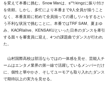
を変えて本番に挑む。Snow Manは、s**t kingzに振り付け
を依頼。しかし、多忙により本番まで9人全員が揃うこと
なく、本番直前に初めて全員揃っての通しリハをするとい
う不利な状況で挑むことに。本番ではTRF SAM、夏まゆ
み、KAORIalive、KENSAKUといった日本のダンスを牽引
する面々を審査員に迎え、4つの課題曲でダンスが行われ
た。
山村国際高校は部活ならではの一体感を見せ、芸能人チ
ームはエンタメ業界の第一線で活躍しているメンバーだけ
に、個性と華やかさ、そしてユーモアも取り入れたダンス
で期待以上の実力を見せる。