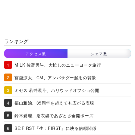
ランキング
アクセス数
シェア数
M!LK 佐野勇斗、大忙しのニューヨーク旅行
宮舘涼太、CM、アンバサダー起用の背景
ミセス 若井滉斗、ハリウッドオフショ公開
福山雅治、35周年を超えても広がる表現
鈴木愛理、浴衣姿であざとさ全開ポーズ
BE:FIRST『生：FIRST』に映る信頼関係