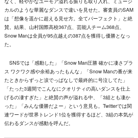
なく、軽やかなユーモア溢れる振りも取り入れ、ミュージ
カルのような華麗なダンスで違いを見せた。審査員のSAM
は「想像を遥かに超える見せ方。全てパーフェクト」と絶
賛。結果、山村国際高校367点、芸能人チーム368点、
Snow Manは全員が95点越えの387点を獲得し優勝となっ
た。
SNSでは「感動した」「Snow Man圧勝 確かに凄さプラ
ス ワクワク感や余裕あったもんな」「Snow Manの番が来
たときからずっと涙でっぱなしで最終的に号泣してた」
「たった3週間でこんなにクオリティの高いダンスを仕上
げるの凄すぎた」と絶賛の声が溢れる中、「3組とも凄か
った」「みんな優勝だよー」という意見も。Twitterでは関
連ワードが世界トレンド1位を獲得するほど、3組の本気が
伝わるダンスが感動を呼んだ。