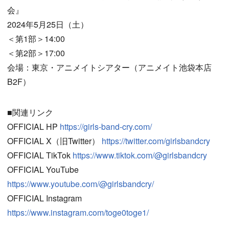
会』
2024年5月25日（土）
＜第1部＞14:00
＜第2部＞17:00
会場：東京・アニメイトシアター（アニメイト池袋本店
B2F）
■関連リンク
OFFICIAL HP
https://girls-band-cry.com/
OFFICIAL X（旧Twitter）
https://twitter.com/girlsbandcry
OFFICIAL TikTok
https://www.tiktok.com/@girlsbandcry
OFFICIAL YouTube
https://www.youtube.com/@girlsbandcry/
OFFICIAL Instagram
https://www.instagram.com/toge0toge1/