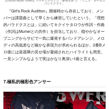
【Official Music Video】トゲナシトゲアリ「黎明を穿つ」 - アニメ「ガールズ
バンドクライ」
『Girl's Rock Audition』開催時から存在しており、メン
バーは課題曲として早くから練習していたという。「理想
的パラドクスとは」に続いてキクイケタロウが作詞・作曲
（作詞はMumeiとの共作）を担当しており、穏やかなオー
プニングからサビで一気に爆発するバンドアレンジ、メロ
ディの高低差など確かな表現力が求められるほか、2番Bメ
ロ後には楽器隊の見せ場が凝縮されたハイライトも用意。
一見シンプルなようで実はかなり奥深い1曲と言える。
7.極私的極彩色アンサー