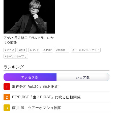
アゲハ 玉井健二『ガルクラ』にか
ける情熱
アニメ
声優
バンド
JPOP
西廣智一
ガールズバンドクライ
トゲナシトゲアリ
ランキング
アクセス数
シェア数
歌声分析 Vol.20：BE:FIRST
BE:FIRST『生：FIRST』に映る信頼関係
藤井 風、ツアーオフショ披露