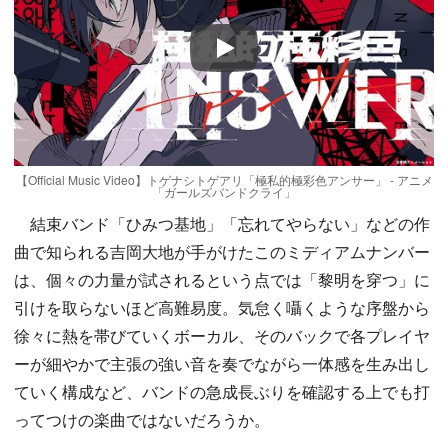
Play
【Official Music Video】トゲナシトゲアリ「極私的極彩色アンサー」 - アニメ
「ガールズバンドクライ」
結束バンド「ひみつ基地」「忘れてやらない」などの作
曲で知られる吉岡大地が手がけたこのミディアムナンバー
は、個々の力量が試されるという点では「黎明を穿つ」に
引けを取らないほど高難易度。気怠く囁くような序盤から
徐々に熱を帯びていくボーカル、そのバックで各プレイヤ
ーが細やかで主張の強い音を奏でながら一体感を生み出し
ていく構成など、バンドの急成長ぶりを確認する上でも打
ってつけの楽曲ではないだろうか。