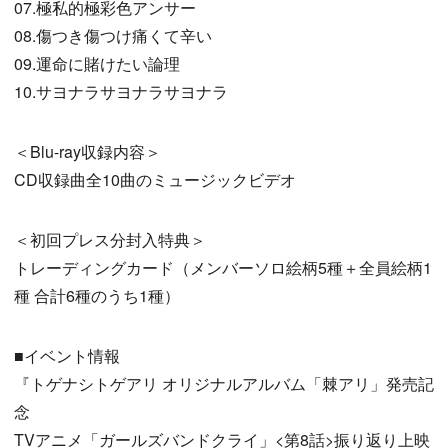
07.極私的極彩色アンサー
08.傷つき傷つけ痛くて辛い
09.運命に賭けたい論理
10.サヨナラサヨナラサヨナラ
＜Blu-ray収録内容＞
CD収録曲全10曲のミュージックビデオ
＜初回プレス分封入特典＞
トレーディングカード（メンバーソロ絵柄5種＋全員絵柄1
種 合計6種のうち1種）
■イベント情報
『トゲナシトゲアリ オリジナルアルバム「棘アリ」発売記
念
TVアニメ「ガールズバンドクライ」<第8話>振り返り上映