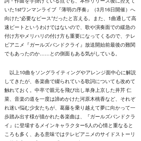
詞・作曲を手掛けている点でも、本作リリース後に控えて
いた1stワンマンライブ『薄明の序奏』（3月16日開催）へ
向けた“必要なピース”だったと言える。また、1曲通して高
速ビートというわけではないので、歌や演奏面での緩急の
付け方やメリハリの付け方も重要になってくるので、テレ
ビアニメ『ガールズバンドクライ』放送開始前最後の難関
でもあったのか……との側面もある気がしている。
以上10曲をソングライティングやアレンジ面中心に解説
してきたが、各楽曲で綴られている歌詞についても改めて
触れておく。中卒で親元を飛び出し単身上京した井芹 仁
菜、音楽の道を一度は諦めかけた河原木桃香など、それぞ
れ迷い悩む少女たちが、葛藤を乗り越えて夢に向かって一
歩踏み出す様が描かれた各楽曲は、『ガールズバンドクラ
イ』に登場するメインキャラクター5人の心情と重なると
ころも多く、ある意味ではテレビアニメのサイドストーリ