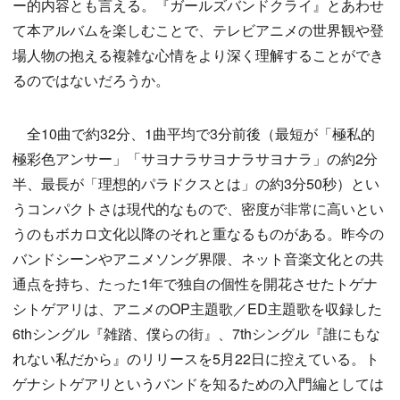
ー的内容とも言える。『ガールズバンドクライ』とあわせ
て本アルバムを楽しむことで、テレビアニメの世界観や登
場人物の抱える複雑な心情をより深く理解することができ
るのではないだろうか。
全10曲で約32分、1曲平均で3分前後（最短が「極私的
極彩色アンサー」「サヨナラサヨナラサヨナラ」の約2分
半、最長が「理想的パラドクスとは」の約3分50秒）とい
うコンパクトさは現代的なもので、密度が非常に高いとい
うのもボカロ文化以降のそれと重なるものがある。昨今の
バンドシーンやアニメソング界隈、ネット音楽文化との共
通点を持ち、たった1年で独自の個性を開花させたトゲナ
シトゲアリは、アニメのOP主題歌／ED主題歌を収録した
6thシングル『雑踏、僕らの街』、7thシングル『誰にもな
れない私だから』のリリースを5月22日に控えている。ト
ゲナシトゲアリというバンドを知るための入門編としては