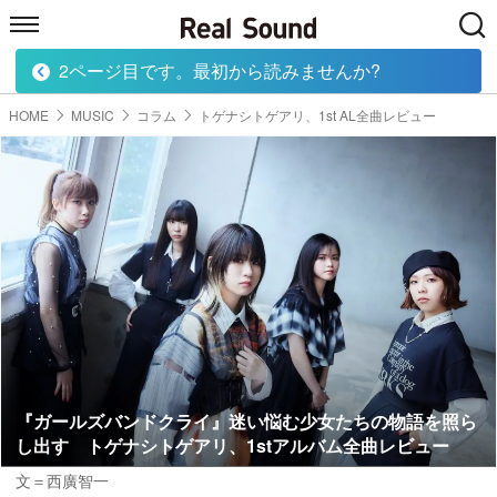
2ページ目です。最初から読みませんか?
HOME
MUSIC
MOVIE
TECH
BOOK
HOME
MUSIC
コラム
トゲナシトゲアリ、1st AL全曲レビュー
『ガールズバンドクライ』迷い悩む少女たちの物語を照ら
し出す トゲナシトゲアリ、1stアルバム全曲レビュー
文＝西廣智一