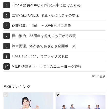
Official髭男dismが日常の只中に届けたもの
二宮×SixTONES、丸山×なにわ男子の交流
斉藤和義、milet、＝LOVEら注目新作
福山雅治、35周年を超えても広がる表現
鈴木愛理、浴衣姿であざとさ全開ポーズ
T.M.Revolution、再ブレイクの真価
M!LK 佐野勇斗、大忙しのニューヨーク旅行
00:11更新
画像ランキング