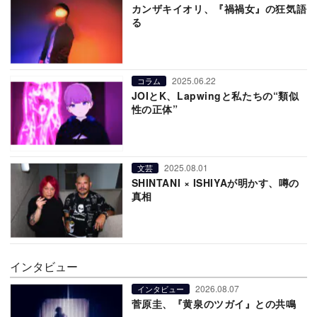
カンザキイオリ、『禍禍女』の狂気語
る
2025.06.22
コラム
JOIとK、Lapwingと私たちの“類似
性の正体”
2025.08.01
文芸
SHINTANI × ISHIYAが明かす、噂の
真相
インタビュー
2026.08.07
インタビュー
菅原圭、『黄泉のツガイ』との共鳴