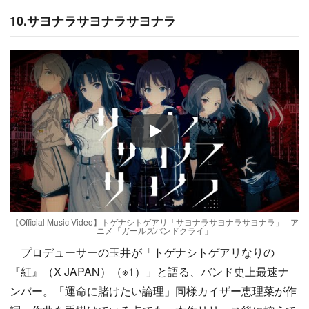
10.サヨナラサヨナラサヨナラ
Play
【Official Music Video】トゲナシトゲアリ「サヨナラサヨナラサヨナラ」 - ア
ニメ「ガールズバンドクライ」
プロデューサーの玉井が「トゲナシトゲアリなりの
『紅』（X JAPAN）（※1）」と語る、バンド史上最速ナ
ンバー。「運命に賭けたい論理」同様カイザー恵理菜が作