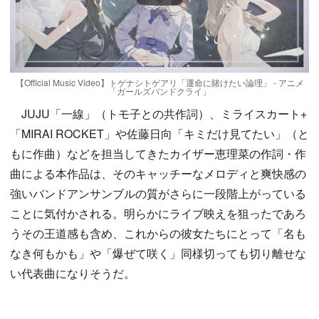
【Official Music Video】トゲナシトゲアリ「運命に賭けたい論理」 - アニメ
「ガールズバンドクライ」
JUJU「一線」（トモ子との共作詞）、ミライスカート+
「MIRAI ROCKET」や佐藤日向「キミだけ見てたい」（と
もに作曲）などを担当してきたカイザー恵理菜の作詞・作
曲による本作品は、そのキャッチーなメロディと爽快感の
強いバンドアンサンブルの質がさらに一段階上がっている
ことに気付かされる。明らかにライブ映えを狙ったであろ
うその王道感も含め、これからの彼女たちにとって「名も
なき何もかも」や「爆ぜて咲く」同様切っても切り離せな
い代表曲になりそうだ。