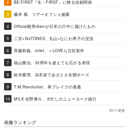
BE:FIRST『生：FIRST』に映る信頼関係
藤井 風、ツアーオフショ披露
Official髭男dismが日常の只中に届けたもの
二宮×SixTONES、丸山×なにわ男子の交流
斉藤和義、milet、＝LOVEら注目新作
福山雅治、35周年を超えても広がる表現
鈴木愛理、浴衣姿であざとさ全開ポーズ
T.M.Revolution、再ブレイクの真価
M!LK 佐野勇斗、大忙しのニューヨーク旅行
00:11更新
画像ランキング