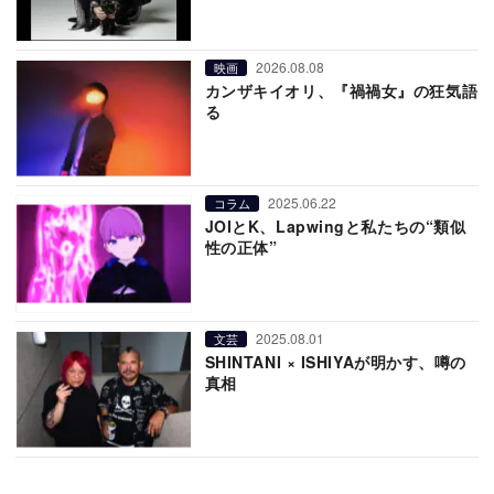
2026.08.08
映画
カンザキイオリ、『禍禍女』の狂気語
る
2025.06.22
コラム
JOIとK、Lapwingと私たちの“類似
性の正体”
2025.08.01
文芸
SHINTANI × ISHIYAが明かす、噂の
真相