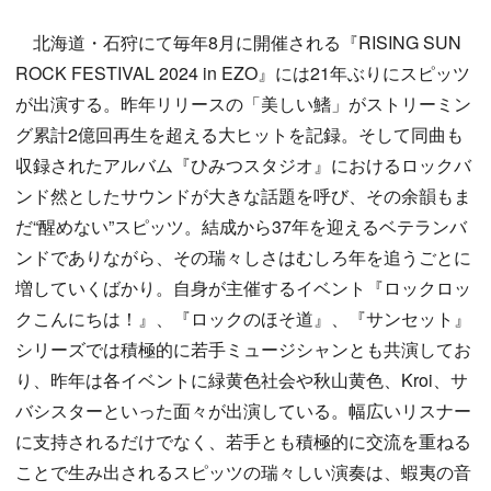
北海道・石狩にて毎年8月に開催される『RISING SUN
ROCK FESTIVAL 2024 in EZO』には21年ぶりにスピッツ
が出演する。昨年リリースの「美しい鰭」がストリーミン
グ累計2億回再生を超える大ヒットを記録。そして同曲も
収録されたアルバム『ひみつスタジオ』におけるロックバ
ンド然としたサウンドが大きな話題を呼び、その余韻もま
だ“醒めない”スピッツ。結成から37年を迎えるベテランバ
ンドでありながら、その瑞々しさはむしろ年を追うごとに
増していくばかり。自身が主催するイベント『ロックロッ
クこんにちは！』、『ロックのほそ道』、『サンセット』
シリーズでは積極的に若手ミュージシャンとも共演してお
り、昨年は各イベントに緑黄色社会や秋山黄色、Kroi、サ
バシスターといった面々が出演している。幅広いリスナー
に支持されるだけでなく、若手とも積極的に交流を重ねる
ことで生み出されるスピッツの瑞々しい演奏は、蝦夷の音