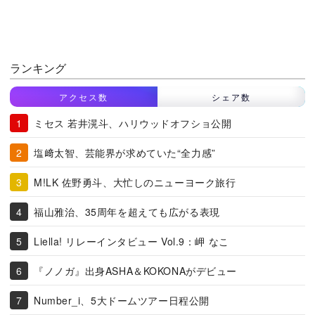
ランキング
アクセス数
シェア数
ミセス 若井滉斗、ハリウッドオフショ公開
塩﨑太智、芸能界が求めていた“全力感”
M!LK 佐野勇斗、大忙しのニューヨーク旅行
福山雅治、35周年を超えても広がる表現
Liella! リレーインタビュー Vol.9：岬 なこ
『ノノガ』出身ASHA＆KOKONAがデビュー
Number_i、5大ドームツアー日程公開