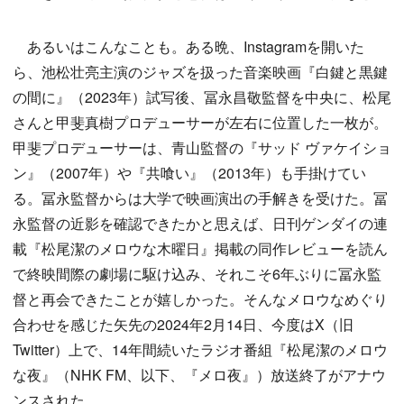
あるいはこんなことも。ある晩、Instagramを開いた
ら、池松壮亮主演のジャズを扱った音楽映画『白鍵と黒鍵
の間に』（2023年）試写後、冨永昌敬監督を中央に、松尾
さんと甲斐真樹プロデューサーが左右に位置した一枚が。
甲斐プロデューサーは、青山監督の『サッド ヴァケイショ
ン』（2007年）や『共喰い』（2013年）も手掛けてい
る。冨永監督からは大学で映画演出の手解きを受けた。冨
永監督の近影を確認できたかと思えば、日刊ゲンダイの連
載『松尾潔のメロウな木曜日』掲載の同作レビューを読ん
で終映間際の劇場に駆け込み、それこそ6年ぶりに冨永監
督と再会できたことが嬉しかった。そんなメロウなめぐり
合わせを感じた矢先の2024年2月14日、今度はX（旧
Twitter）上で、14年間続いたラジオ番組『松尾潔のメロウ
な夜』（NHK FM、以下、『メロ夜』）放送終了がアナウ
ンスされた。