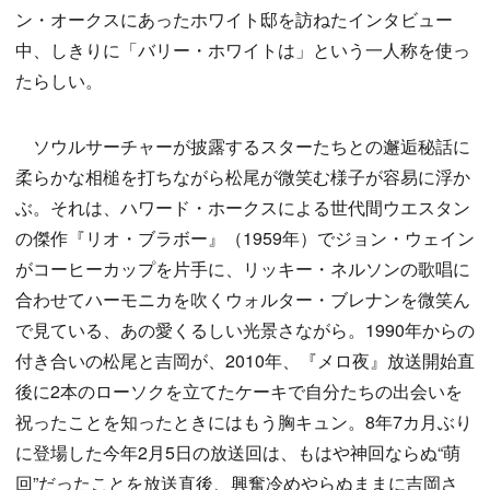
ン・オークスにあったホワイト邸を訪ねたインタビュー
中、しきりに「バリー・ホワイトは」という一人称を使っ
たらしい。
ソウルサーチャーが披露するスターたちとの邂逅秘話に
柔らかな相槌を打ちながら松尾が微笑む様子が容易に浮か
ぶ。それは、ハワード・ホークスによる世代間ウエスタン
の傑作『リオ・ブラボー』（1959年）でジョン・ウェイン
がコーヒーカップを片手に、リッキー・ネルソンの歌唱に
合わせてハーモニカを吹くウォルター・ブレナンを微笑ん
で見ている、あの愛くるしい光景さながら。1990年からの
付き合いの松尾と吉岡が、2010年、『メロ夜』放送開始直
後に2本のローソクを立てたケーキで自分たちの出会いを
祝ったことを知ったときにはもう胸キュン。8年7カ月ぶり
に登場した今年2月5日の放送回は、もはや神回ならぬ“萌
回”だったことを放送直後、興奮冷めやらぬままに吉岡さ