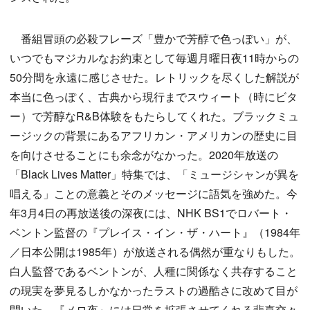
番組冒頭の必殺フレーズ「豊かで芳醇で色っぽい」が、
いつでもマジカルなお約束として毎週月曜日夜11時からの
50分間を永遠に感じさせた。レトリックを尽くした解説が
本当に色っぽく、古典から現行までスウィート（時にビタ
ー）で芳醇なR&B体験をもたらしてくれた。ブラックミュ
ージックの背景にあるアフリカン・アメリカンの歴史に目
を向けさせることにも余念がなかった。2020年放送の
「Black Lives Matter」特集では、「ミュージシャンが異を
唱える」ことの意義とそのメッセージに語気を強めた。今
年3月4日の再放送後の深夜には、NHK BS1でロバート・
ベントン監督の『プレイス・イン・ザ・ハート』（1984年
／日本公開は1985年）が放送される偶然が重なりもした。
白人監督であるベントンが、人種に関係なく共存すること
の現実を夢見るしかなかったラストの過酷さに改めて目が
開いた。『メロ夜』には日常を拡張させてくれる悲喜交々