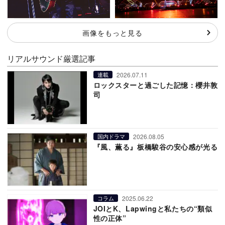
画像をもっと見る
リアルサウンド厳選記事
2026.07.11
連載
ロックスターと過ごした記憶：櫻井敦
司
2026.08.05
国内ドラマ
『風、薫る』板橋駿谷の安心感が光る
2025.06.22
コラム
JOIとK、Lapwingと私たちの“類似
性の正体”