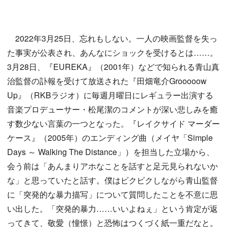
2022年3月25日、忘れもしない。一人の映画監督を失っ
た事実が公表され、あんなにショックを受けるとは……。
3月28日、『EUREKA』（2001年）などで知られる青山真
治監督の訃報を受けて放送された『田畑竜介Grooooow
Up』（RKBラジオ）に毎週月曜日にレギュラー出演する
音楽プロデューサー・松尾潔のコメントが深い悲しみを癒
す数少ない言葉の一つとなった。『レイクサイド マーダー
ケース』（2005年）のエンディング曲（メイヤ「Simple
Days ～ Walking The Distance」）を担当した立場から、
会う前は「あんまりアホなことを話すと足元見られないか
な」と思っていたと話す。僕はビクビクしながら青山監督
に「突発的な暴力描写」について質問したことを不意に思
い出した。「突発的暴力……いいよねぇ」という肯定が返
ってきて、敬愛（憧憬）と恐怖はつくづく紙一重だなと。