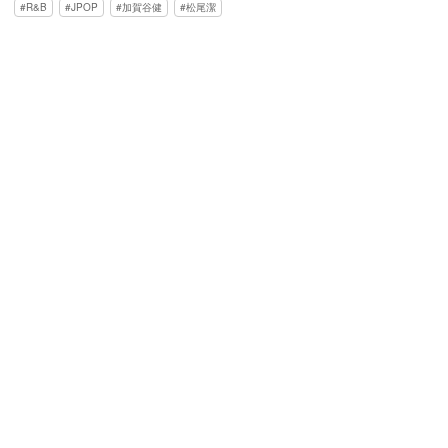
R&B
JPOP
加賀谷健
松尾潔