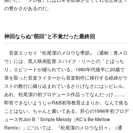
の豊かさがあるのだ。
神回ならぬ“萌回”と不覚だった最終回
音楽エッセイ『松尾潔のメロウな季節』（通称：青メロ
ウ）には、黒人映画監督 スパイク・リーとの「とばっち
り」エピソードが綴られている。1980年代後半に20歳で
筆を取った音楽ライターから音楽制作に移行する経緯がラ
ストの数行に織り込まれているさりげなさにはシビレル。
あれ、松尾潔の初プロデュース作品ってなんだっけ……。
即答できないようじゃR&B初等教育止まりか。なんて焦る
ことはない。ちゃんと書いてある。肝心の1996年初プロデ
ュース作Jon B「Simple Melody（KC’s Be-Mellow
Remix）」については、『松尾潔のメロウな日々』（通