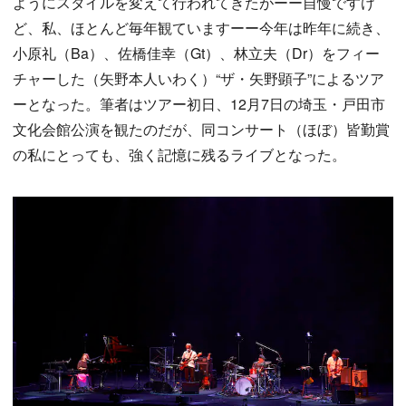
ようにスタイルを変えて行われてきたがーー自慢ですけ
ど、私、ほとんど毎年観ていますーー今年は昨年に続き、
小原礼（Ba）、佐橋佳幸（Gt）、林立夫（Dr）をフィー
チャーした（矢野本人いわく）“ザ・矢野顕子”によるツア
ーとなった。筆者はツアー初日、12月7日の埼玉・戸田市
文化会館公演を観たのだが、同コンサート（ほぼ）皆勤賞
の私にとっても、強く記憶に残るライブとなった。