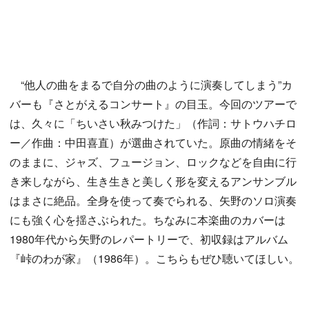
“他人の曲をまるで自分の曲のように演奏してしまう”カ
バーも『さとがえるコンサート』の目玉。今回のツアーで
は、久々に「ちいさい秋みつけた」（作詞：サトウハチロ
ー／作曲：中田喜直）が選曲されていた。原曲の情緒をそ
のままに、ジャズ、フュージョン、ロックなどを自由に行
き来しながら、生き生きと美しく形を変えるアンサンブル
はまさに絶品。全身を使って奏でられる、矢野のソロ演奏
にも強く心を揺さぶられた。ちなみに本楽曲のカバーは
1980年代から矢野のレパートリーで、初収録はアルバム
『峠のわが家』（1986年）。こちらもぜひ聴いてほしい。