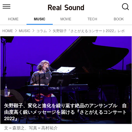
HOME
MUSIC
MOVIE
TECH
BOOK
HOME
MUSIC
コラム
矢野顕子『さとがえるコンサート2022』レポ
矢野顕子、変化と進化を繰り返す絶品のアンサンブル 自
由度高く鋭いメッセージを届ける『さとがえるコンサート
2022』
文＝森朋之
、写真＝高村祐介