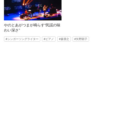
やのとあがつまが鳴らす“民謡の味
わい深さ”
シンガーソングライター
ピアノ
森朋之
矢野顕子