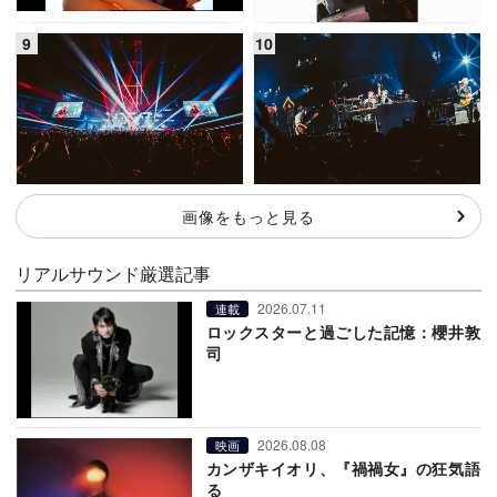
画像をもっと見る
リアルサウンド厳選記事
2026.07.11
連載
ロックスターと過ごした記憶：櫻井敦
司
2026.08.08
映画
カンザキイオリ、『禍禍女』の狂気語
る