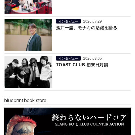
2026.07.29
インタビュー
酒井一圭、モナキの活躍を語る
2026.08.05
インタビュー
TOAST CLUB 初来日対談
blueprint book store