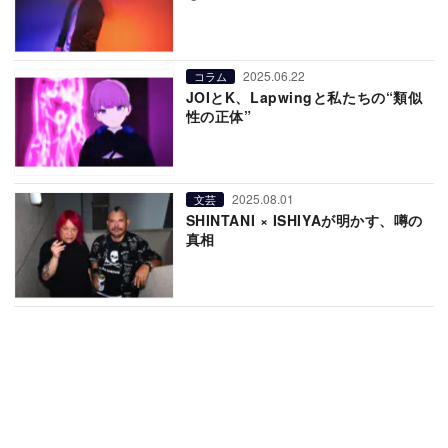
2025.06.22
コラム
JOIとK、Lapwingと私たちの“類似
性の正体”
2025.08.01
文芸
SHINTANI × ISHIYAが明かす、噂の
真相