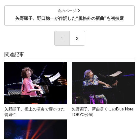
次のページ
矢野顕子、野口聡一が作詞した“規格外の新曲”も初披露
1
(current)
2
関連記事
矢野顕子、極上の演奏で響かせた
矢野顕子、新曲尽くしのBlue Note
普遍性
TOKYO公演