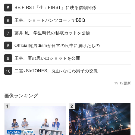
BE:FIRST『生：FIRST』に映る信頼関係
王林、ショートパンツコーデでBBQ
藤井 風、学生時代の秘蔵カットを公開
Official髭男dismが日常の只中に届けたもの
王林、夏の思い出ショットを公開
二宮×SixTONES、丸山×なにわ男子の交流
19:12更新
画像ランキング