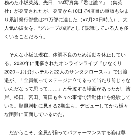
務めた小坂菜緒。先日、1st写真集『君は誰？』（集英
社）が発売されたが、発売から10日で4度目の重版も決ま
り累計発行部数は21万部に達した（※7月20日時点）。大
人気の彼女を、“グループの顔”として認識している人も多
くいることだろう。
そんな小坂は現在、体調不良のため活動を休止してい
る。2020年に開催されたオンラインライブ『ひなくり
2020～おばけホテルと22人のサンタクロース～』では渡
邉が、「全員揃ってステージに立てるって当たり前じゃな
いんだなって思って……」と号泣する場面があったが、濱
岸、松田、宮田、富田も各々の事情で活動休止を経験して
いる。順風満帆に見える2期生も、デビューしてから様々
な困難に直面しているのだ。
だからこそ、全員が揃ってパフォーマンスする姿は尊