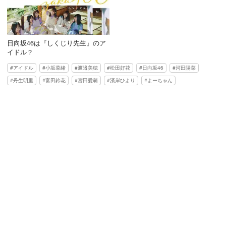
日向坂46は『しくじり先生』のア
イドル？
アイドル
小坂菜緒
渡邉美穂
松田好花
日向坂46
河田陽菜
丹生明里
富田鈴花
宮田愛萌
濱岸ひより
よーちゃん