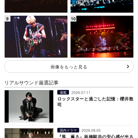
画像をもっと見る
リアルサウンド厳選記事
2026.07.11
連載
ロックスターと過ごした記憶：櫻井敦
司
2026.08.05
国内ドラマ
『風、薫る』板橋駿谷の安心感が光る