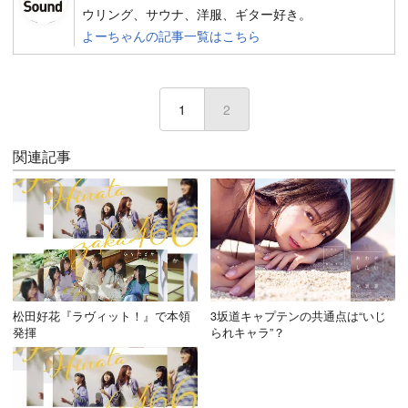
ウリング、サウナ、洋服、ギター好き。
よーちゃんの記事一覧はこちら
1
2
(current)
関連記事
松田好花『ラヴィット！』で本領
3坂道キャプテンの共通点は“いじ
発揮
られキャラ”？