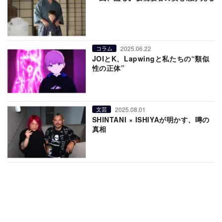
2025.06.22
コラム
JOIとK、Lapwingと私たちの“類似
性の正体”
2025.08.01
文芸
SHINTANI × ISHIYAが明かす、噂の
真相