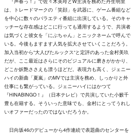
『声春っ！』で佐々木美玲とW主演を務めた丹生明里
は、トレードマークの「笑顔」を武器に、ゲーム番組など
を中心に数々のバラエティ番組に出演している。そのキャ
ッチーな存在感はどこに行っても通用するようで、共演者
は気づくと彼女を「にぶちゃん」とニックネームで呼んで
いる。今後もますます人気を拡大させていくことだろう。
加入当初から“大人びたルックス“と定評のあった金村美玖
だが、ここ最近はさらにそのビジュアルに磨きがかかり、
どこか妖艶ささえも漂うほどだ。表現力も高く、ジェニー
ハイの新曲「夏嵐」のMVでは主演を務め、しっかりと外
仕事にも繋がっている。ジェニーハイにはかつて
『HINABINGO！』（日本テレビ）で共演していた小籔千
豊も在籍する。そういった意味でも、金村にとってうれし
いオファーだったのではないだろうか。
日向坂46のデビューから4作連続で表題曲のセンターを