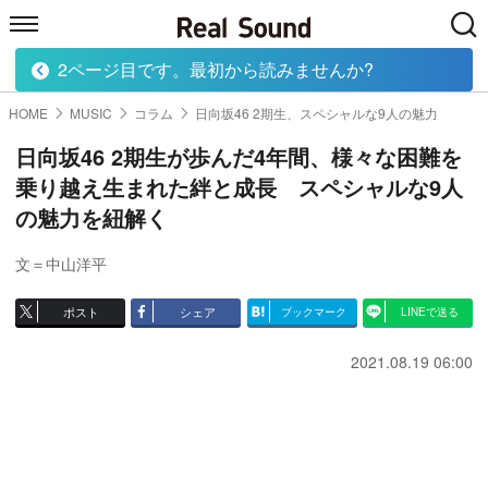
2ページ目です。最初から読みませんか?
HOME
MUSIC
MOVIE
TECH
BOOK
HOME
MUSIC
コラム
日向坂46 2期生、スペシャルな9人の魅力
日向坂46 2期生が歩んだ4年間、様々な困難を
乗り越え生まれた絆と成長 スペシャルな9人
の魅力を紐解く
文＝中山洋平
ポスト
シェア
ブックマーク
LINEで送る
2021.08.19 06:00