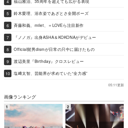
福山雅治、35周年を超えても広がる表現
鈴木愛理、浴衣姿であざとさ全開ポーズ
斉藤和義、milet、＝LOVEら注目新作
『ノノガ』出身ASHA＆KOKONAがデビュー
Official髭男dismが日常の只中に届けたもの
渡辺美里『Birthday』クロスレビュー
塩﨑太智、芸能界が求めていた“全力感”
05:11更新
画像ランキング