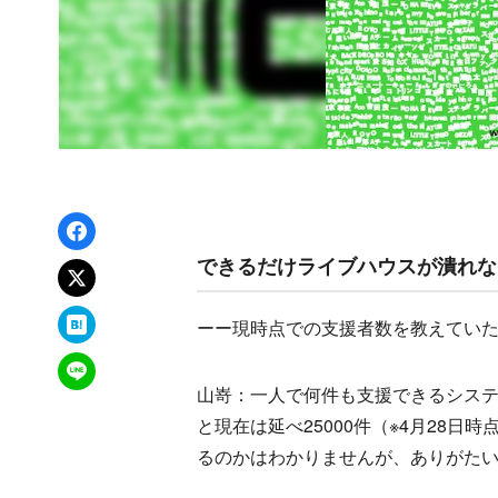
Facebookでシェア
できるだけライブハウスが潰れな
xでポスト
はてなブックマーク
ーー現時点での支援者数を教えてい
LINEで送る
山嵜：一人で何件も支援できるシス
と現在は延べ25000件（※4月28
るのかはわかりませんが、ありがた