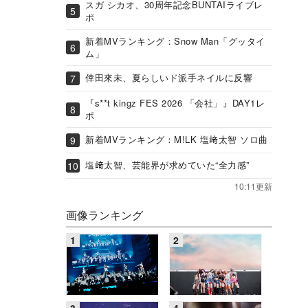
スガ シカオ、30周年記念BUNTAIライブレ
ポ
新着MVランキング：Snow Man「グッタイ
ム」
倖田來未、夏らしいド派手ネイルに反響
『s**t kingz FES 2026 「会社」』DAY1レ
ポ
新着MVランキング：M!LK 塩﨑太智 ソロ曲
塩﨑太智、芸能界が求めていた“全力感”
10:11更新
画像ランキング