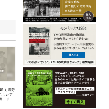
ONS 対馬芳
こしたア
供、ドネ
を聞く