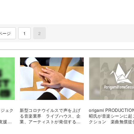
ページ
1
2
(current)
ロジェク
新型コロナウイルスで声を上げ
origami PRODUCTI
、
る音楽業界 ライブハウス、企
昭氏が音楽シーンに起
 支援者
業、アーティストが発信するそ
クション 楽曲無償提
曲提供
れぞれの支援活動
ーションを通じた思い