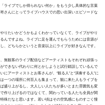
た「ライブでしか得られない何か」をもう少し具体的な言葉
山嵜さんにとってライブハウスでの思い出深いエピソードな
をやりたいかどうかもよくわかっていなくて、ライブがやり
あるんですよね。ライブに足を運んでもらうためには音源が
るし、どちらかというと音楽以上にライブが好きなんです。
、無観客のライブ配信などアーティストもそれぞれ頑張っ
ブができない代わりに何とかしようと試行錯誤しているんで
にアーティストとお客さんが、“観る人”と“演奏する人”に
スは一つの場所に何百人も集まって、観に来た人もライブを
れば盛り上がるし、大人しい人たちが多いとまた雰囲気も変
けで作り上げるのではなくて、関わっている人たち全員が関
は特殊だなと思います。若い頃はその空気感にものすごく憧