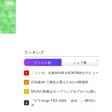
ランキング
アクセス数
シェア数
『ノノガ』出身ASHA＆KOKONAがデビュー
日向坂46 三期生が育んだ4人の関係性
M!LKの真価はカップリング＆アルバム曲に
『s**t kingz FES 2026 「会社」』DAY2レ
ポ