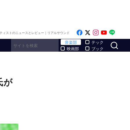
Like on Facebook
Follow on x
Follow on I
Follow o
Follo
ティストのニュースとレビュー｜リアルサウンド
サ
音楽部
テック
映画部
ブック
和氏が