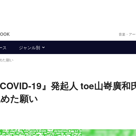
BOOK
音楽・アー
ース
ジャンル別
めた願い
ST COVID-19』発起人 toe山㟢廣
込めた願い