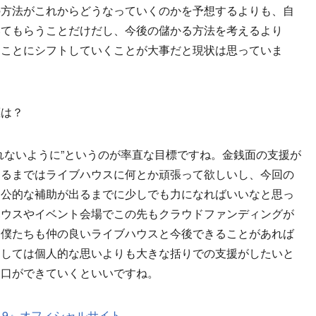
の方法がこれからどうなっていくのかを予想するよりも、自
いてもらうことだけだし、今後の儲かる方法を考えるより
くことにシフトしていくことが大事だと現状は思っていま
標は？
れないように”というのが率直な目標ですね。金銭面の支援が
なるまではライブハウスに何とか頑張って欲しいし、今回の
、公的な補助が出るまでに少しでも力になればいいなと思っ
ハウスやイベント会場でこの先もクラウドファンディングが
、僕たちも仲の良いライブハウスと今後できることがあれば
関しては個人的な思いよりも大きな括りでの支援がしたいと
窓口ができていくといいですね。
VID-19』オフィシャルサイト