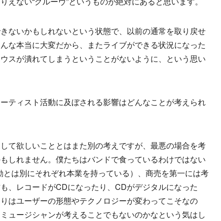
りえない“グルーヴ”というものが絶対にあると思います。
きないかもしれないという状態で、以前の通常を取り戻せ
みんな本当に大変だから、またライブができる状況になった
ハウスが潰れてしまうということがないように、という思い
アーティスト活動に及ぼされる影響はどんなことが考えられ
戻して欲しいこととはまた別の考えですが、最悪の場合を考
かもしれません。僕たちはバンドで食っているわけではない
活動とは別にそれぞれ本業を持っている）、商売を第一には考
も、レコードがCDになったり、CDがデジタルになった
よりはユーザーの形態やテクノロジーが変わってこそなの
はミュージシャンが考えることでもないのかなという気はし