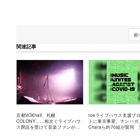
前
関連記事
京都VOXhall、札幌
toeライブハウス支援プ
COLONY……相次ぐライブハウ
トに東京事変、ナンバガ
ス閉店を受けて音楽ファンがで
Charaら約70組が賛同
きること
には未発表音源などの楽
も