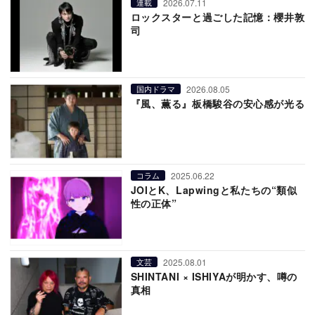
2026.07.11
連載
ロックスターと過ごした記憶：櫻井敦
司
2026.08.05
国内ドラマ
『風、薫る』板橋駿谷の安心感が光る
2025.06.22
コラム
JOIとK、Lapwingと私たちの“類似
性の正体”
2025.08.01
文芸
SHINTANI × ISHIYAが明かす、噂の
真相