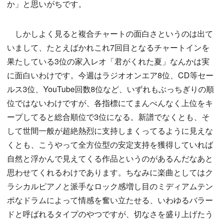
か」と思いがちです。
しかしよく見ると複合チャートの面白さというのは出て
いまして、たとえばかれこれ7回目となるチャートインを
果たしている3位の家入レオ「君がくれた夏」なんかは実
に面白いわけです。今週はラジオオンエア8位、CD等セー
ルス3位、YouTube回数8位など、いずれもぶっちぎりの順
位ではないわけですが、各指標にてまんべんなく上位をキ
ープしてると総合順位で3位になる。新譜でなくとも、そ
して世間一般が超絶熱烈に支持しまくってるように見えな
くとも、こうやって全方位型の安定支持を獲得していれば
自然と浮かんで見えてくる作品というのがあるんだなあと
思わせてくれるわけであります。ちなみに楽曲としてはク
ラシカルピアノと派手なロック感増し目のミディアムテン
ポなドラムによって情感を奮い立たせる、いわゆるバラー
ドと呼ばれるタイプのやつですが、切なさを盛り上げたう