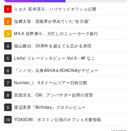
ミセス 若井滉斗、ハリウッドオフショ公開
塩﨑太智、芸能界が求めていた“全力感”
M!LK 佐野勇斗、大忙しのニューヨーク旅行
福山雅治、35周年を超えても広がる表現
Liella! リレーインタビュー Vol.9：岬 なこ
『ノノガ』出身ASHA＆KOKONAがデビュー
Number_i、5大ドームツアー日程公開
宮舘涼太、CM、アンバサダー起用の背景
渡辺美里『Birthday』クロスレビュー
YOASOBI、ボストン公演のオフショ大量投稿