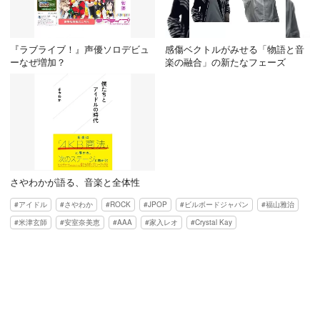
『ラブライブ！』声優ソロデビュ
感傷ベクトルがみせる「物語と音
ーなぜ増加？
楽の融合」の新たなフェーズ
さやわかが語る、音楽と全体性
アイドル
さやわか
ROCK
JPOP
ビルボードジャパン
福山雅治
米津玄師
安室奈美恵
AAA
家入レオ
Crystal Kay