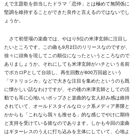
えで主題歌を担当したドラマ「恋仲」とは極めて無関係に
堅調を維持することができた良作と言えるのではないでし
ょうか。
さて初登場の楽曲では、やはり5位の米津玄師に注目し
たいところです。この曲も9月2日のリリースなのですが、
徐々に頭角を現してこの順位になったというところなので
ありましょうか。それにしても米津玄師がハチという名前
でボカロPとして台頭し、再生回数が800万回超という
「マトリョシカ」などで大きな注目を集めたというのも既
に懐かしい話なわけですが、その後の米津玄師としての活
動でも耳に心地いいポップさと楽曲的な玄人好み感は維持
されていて、オールドスタイルなロック系メディア界隈と
かからも「これなら我々も推せる」的な感じでやけに期待
と支持を受けている彼なのであります。しかも今回の楽曲
はギターレスのうえに打ち込みを主体にしていて、心地よ