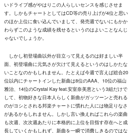
いドライブ感がやはりこの人らしいセンスを感じさせま
す。しかもチャートとしてはCD等の売り上げが4位と思い
のほか上位に食い込んでいまして、発売週でないにもかか
わらずこのような成績を残せるというのはよいことなんじ
ゃないでしょうか。
しかし初登場曲以外が目立って見えるのは好ましい半
面、初登場曲に元気さが欠けて見えるというのはしかたな
いことなのかもしれません。たとえば今週で言えば総合20
位以内にチャートインした新曲は8位のAAA、10位の福山
雅治、14位のCrystal Kay feat.安室奈美恵という3組だけで
して、初物好きな日本人らしく新曲がガッツーンと売れる
のがヨシとされる邦楽チャートに慣れた人には物足りなさ
があるかもしれません。しかし言い換えればこれらの楽曲
も次週、次次週あたりに本格的に上位を目指す存在へと成
長していくかもしれず、新曲を一瞬で消費しきるのではな