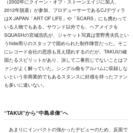
（2002年にクイーン・オブ・ストーンエイジに加入、
2012年脱退）が参加、プロデューサーであるCJデヴィラ
はX JAPAN「ART OF LIFE」や「SCARS」にも携わって
いる人物でもある。サウンド以外でも、ヘアメイクを
SQUASHの宮城浩氏が、ジャケット写真は菅野秀夫氏とい
うhide周りのスタッフで固められた制作陣営だった。そこ
にレコード会社の思惑も見え隠れするのだが、TAKUIの確
固たるスピリットがあり、決して二番煎じでないことはフ
ァンがよく解っていた。シングル曲をアルバムに収録しな
いという非商業的でもあるスタンスに好感を持ったファン
も多いに違いない。
“TAKUI”から“中島卓偉”へ
あまりにインパクトの強かったデビューのため、反面で