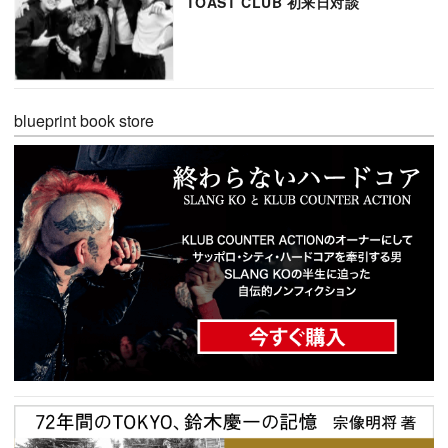
TOAST CLUB 初来日対談
blueprint book store