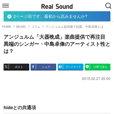
2ページ目です。最初から読みませんか?
HOME
MUSIC
MOVIE
TECH
BOOK
HOME
MUSIC
コラム
アンジュルム提供曲で話題、中島卓偉とは
アンジュルム「大器晩成」楽曲提供で再注目
異端のシンガー・中島卓偉のアーティスト性と
は？
ポスト
シェア
ブックマーク
LINEで送る
2015.02.27 20:00
hideとの共通項