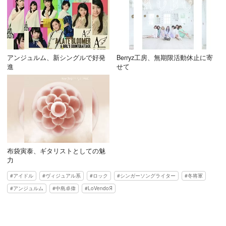
アンジュルム、新シングルで好発
Berryz工房、無期限活動休止に寄
進
せて
布袋寅泰、ギタリストとしての魅
力
アイドル
ヴィジュアル系
ロック
シンガーソングライター
冬将軍
アンジュルム
中島卓偉
LoVendoЯ