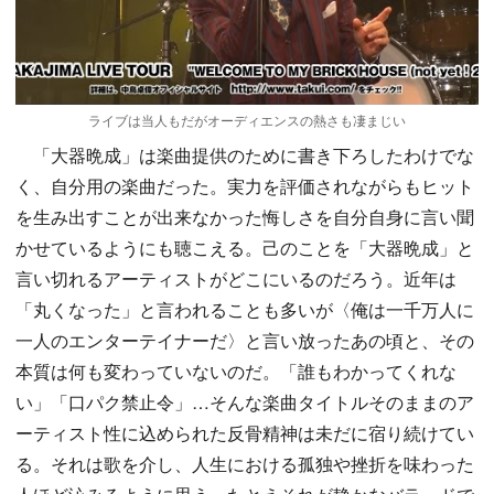
ライブは当人もだがオーディエンスの熱さも凄まじい
「大器晩成」は楽曲提供のために書き下ろしたわけでな
く、自分用の楽曲だった。実力を評価されながらもヒット
を生み出すことが出来なかった悔しさを自分自身に言い聞
かせているようにも聴こえる。己のことを「大器晩成」と
言い切れるアーティストがどこにいるのだろう。近年は
「丸くなった」と言われることも多いが〈俺は一千万人に
一人のエンターテイナーだ〉と言い放ったあの頃と、その
本質は何も変わっていないのだ。「誰もわかってくれな
い」「口パク禁止令」…そんな楽曲タイトルそのままのア
ーティスト性に込められた反骨精神は未だに宿り続けてい
る。それは歌を介し、人生における孤独や挫折を味わった