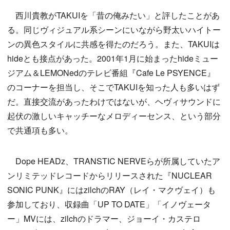
西川貴教がTAKUIを「昔の俺みたい」と評したことがあ
る。同じヴィジュアル系シーンにいながら野太いハイトー
ンの異色スタイルに共感を得たのだろう。また、TAKUIは
hideとも接点があった。2001年1月に始まったhideミュー
ジアム＆LEMONedのテレビ番組『Cafe Le PSYENCE』
のコーナーを担当し、そこでTAKUIを知った人も多いはず
だ。直接交流があったわけではないが、ヘヴィサウンドに
起伏の激しいキャッチーなメロディーセンス、という部分
で共通項も多い。
Dope HEADz、TRANSTIC NERVEらが所属していたア
ンリミテッドレコードからリリースされた『NUCLEAR
SONIC PUNK』にはzilchのRAY（レイ・マクヴェイ）も
参加しており、収録曲「UP TO DATE」「イノヴェータ
ー」MVには、zilchのドラマー、ジョーイ・カステロ