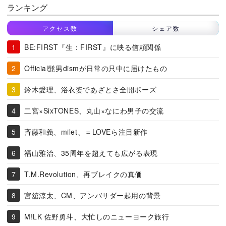
ランキング
アクセス数
シェア数
BE:FIRST『生：FIRST』に映る信頼関係
Official髭男dismが日常の只中に届けたもの
鈴木愛理、浴衣姿であざとさ全開ポーズ
二宮×SixTONES、丸山×なにわ男子の交流
斉藤和義、milet、＝LOVEら注目新作
福山雅治、35周年を超えても広がる表現
T.M.Revolution、再ブレイクの真価
宮舘涼太、CM、アンバサダー起用の背景
M!LK 佐野勇斗、大忙しのニューヨーク旅行