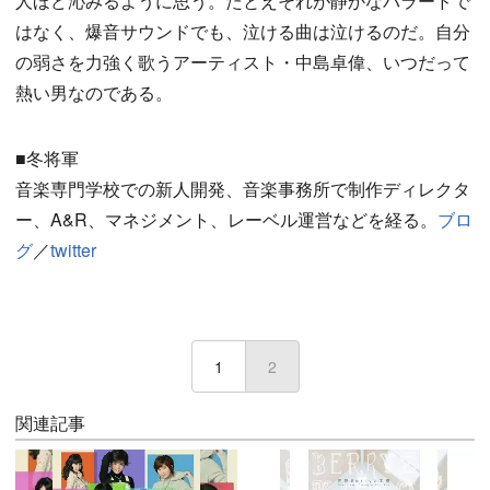
人ほど沁みるように思う。たとえそれが静かなバラードで
はなく、爆音サウンドでも、泣ける曲は泣けるのだ。自分
の弱さを力強く歌うアーティスト・中島卓偉、いつだって
熱い男なのである。
■冬将軍
音楽専門学校での新人開発、音楽事務所で制作ディレクタ
ー、A&R、マネジメント、レーベル運営などを経る。
ブロ
グ
／
twitter
1
2
(current)
関連記事