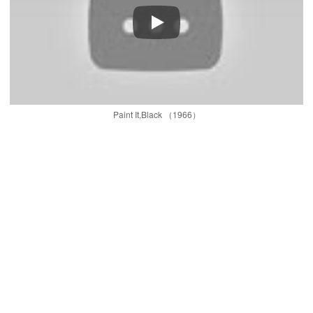
Play
Paint It,Black （1966）