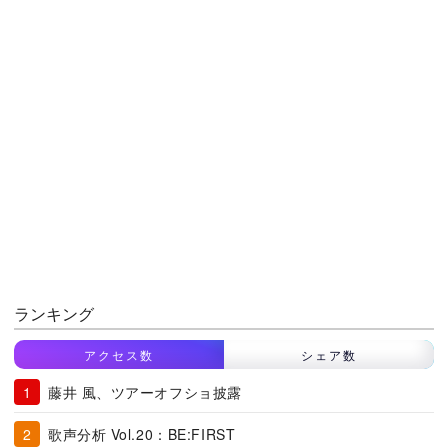
ランキング
アクセス数
シェア数
藤井 風、ツアーオフショ披露
歌声分析 Vol.20：BE:FIRST