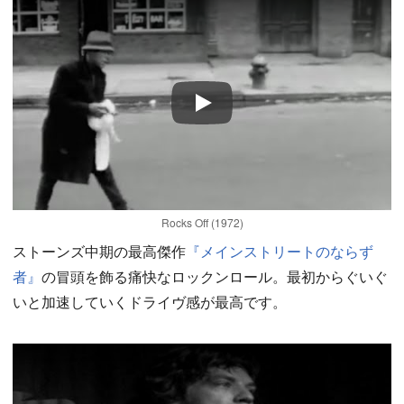
Play
Rocks Off (1972)
ストーンズ中期の最高傑作
『メインストリートのならず
者』
の冒頭を飾る痛快なロックンロール。最初からぐいぐ
いと加速していくドライヴ感が最高です。