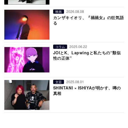
2026.08.08
映画
カンザキイオリ、『禍禍女』の狂気語
る
2025.06.22
コラム
JOIとK、Lapwingと私たちの“類似
性の正体”
2025.08.01
文芸
SHINTANI × ISHIYAが明かす、噂の
真相