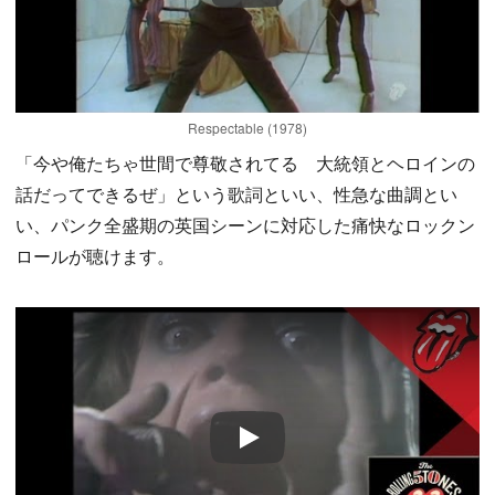
Respectable (1978)
「今や俺たちゃ世間で尊敬されてる 大統領とヘロインの
話だってできるぜ」という歌詞といい、性急な曲調とい
い、パンク全盛期の英国シーンに対応した痛快なロックン
ロールが聴けます。
Play