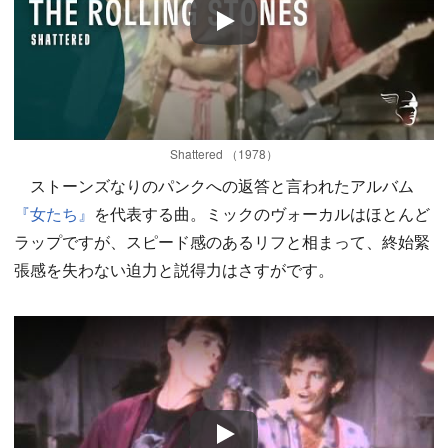
Play
Shattered （1978）
ストーンズなりのパンクへの返答と言われたアルバム
『女たち』
を代表する曲。ミックのヴォーカルはほとんど
ラップですが、スピード感のあるリフと相まって、終始緊
張感を失わない迫力と説得力はさすがです。
Play