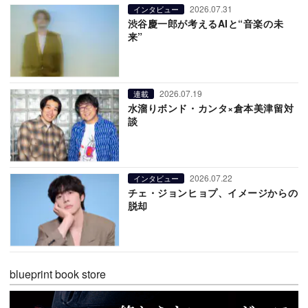
2026.07.31
インタビュー
渋谷慶一郎が考えるAIと“音楽の未
来”
2026.07.19
連載
水溜りボンド・カンタ×倉本美津留対
談
2026.07.22
インタビュー
チェ・ジョンヒョプ、イメージからの
脱却
blueprint book store