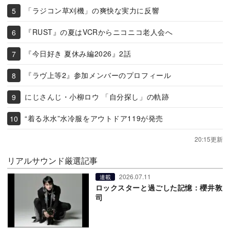
「ラジコン草刈機」の爽快な実力に反響
『RUST』の夏はVCRからニコニコ老人会へ
『今日好き 夏休み編2026』2話
『ラヴ上等2』参加メンバーのプロフィール
にじさんじ・小柳ロウ 「自分探し」の軌跡
“着る氷水”水冷服をアウトドア119が発売
20:15更新
リアルサウンド厳選記事
2026.07.11
連載
ロックスターと過ごした記憶：櫻井敦
司