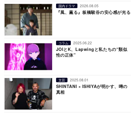
2026.08.05
国内ドラマ
『風、薫る』板橋駿谷の安心感が光る
2025.06.22
コラム
JOIとK、Lapwingと私たちの“類似
性の正体”
2025.08.01
文芸
SHINTANI × ISHIYAが明かす、噂の
真相