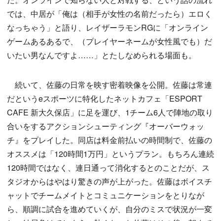
では、中居が「俺は（相手が女性の名前だったら）エロく
なっちゃう」と語り、レイザーラモンRGに「オンライン
ゲームあるあるで、（プレイヤーネームが女性風でも）だ
いたい男なんですよ……」とたしなめられる場面も。
続いて、佐藤の日常を映す密着映像を公開。佐藤は常連
だというeスポーツに特化したネットカフェ「ESPORT
CAFE 新大久保店」に足を運び、1チーム6人で陣地の取り
合いをするアクションシューティング『オーバーウォッ
チ』をプレイした。同店は料金前払いの時間制で、佐藤の
オススメは「120時間1万円」というプラン。もちろん連続
120時間ではなく、連日通って消化するとのことだが、ス
タジオからはやはり驚きの声が上がった。佐藤はボイスチ
ャットでチームメイトとコミュニケーションをとりなが
ら、順調に試合を進めていくが、自分のミスで状況が一変