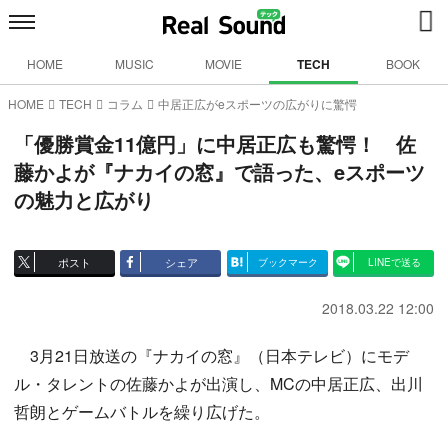
HOME
MUSIC
MOVIE
TECH
BOOK
HOME
TECH
コラム
中居正広がeスポーツの広がりに驚愕
「優勝賞金11億円」に中居正広も驚愕！ 佐
藤かよが『ナカイの窓』で語った、eスポーツ
の魅力と広がり
ポスト
シェア
ブックマーク
LINEで送る
2018.03.22 12:00
3月21日放送の『ナカイの窓』（日本テレビ）にモデ
ル・タレントの佐藤かよが出演し、MCの中居正広、出川
哲朗とゲームバトルを繰り広げた。