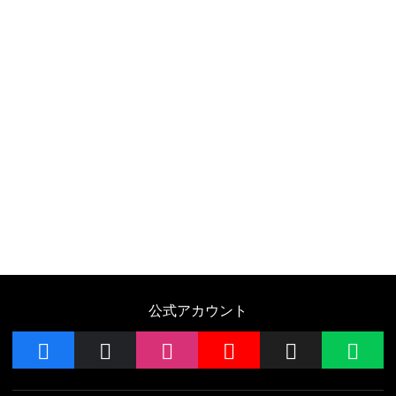
公式アカウント
facebook
x
instagram
YouTube
Follow on 
LIN