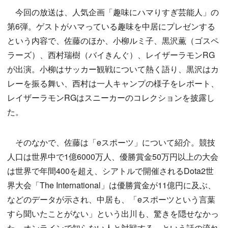
今回の放送は、人気企画「趣味にハマりすぎ芸能人」の
第6弾。ゲストがハマっている趣味を中居にプレゼンする
という内容で、佐藤のほか、小柳ルミ子、黒沢薫（ゴスペ
ラーズ）、西村瑞樹（バイきんぐ）、レイザーラモンRG
が出演。小柳はサッカー観戦について熱く語り、黒沢はカ
レーを振る舞い、西村は一人キャンプの様子をレポート、
レイザーラモンRGはスニーカーのコレクションを披露し
た。
そのなかで、佐藤は「eスポーツ」について紹介。競技
人口は世界中で1億6000万人、優勝賞金50万円以上の大会
は世界で年間400を超え、シアトルで開催されるDota2世
界大会「The International」は優勝賞金が11億円に及ぶ、
などのデータが示され、中居も、「eスポーツという言葉
すら聞いたことがない」という出川も、驚きを隠せなかっ
た。オンラインで知らない人と対戦する、という話の流れ