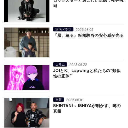
ロックスターと過ごした記憶：櫻井敦
司
2026.08.05
国内ドラマ
『風、薫る』板橋駿谷の安心感が光る
2025.06.22
コラム
JOIとK、Lapwingと私たちの“類似
性の正体”
2025.08.01
文芸
SHINTANI × ISHIYAが明かす、噂の
真相