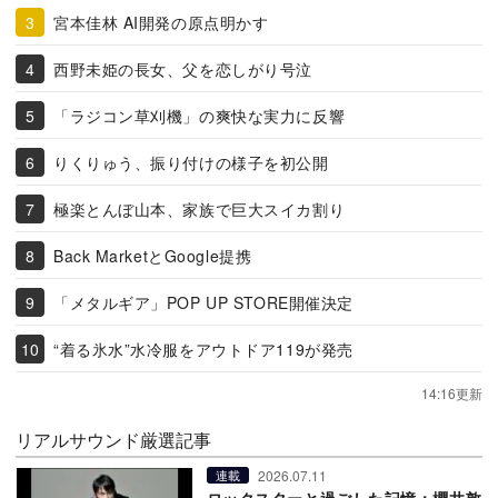
宮本佳林 AI開発の原点明かす
西野未姫の長女、父を恋しがり号泣
「ラジコン草刈機」の爽快な実力に反響
りくりゅう、振り付けの様子を初公開
極楽とんぼ山本、家族で巨大スイカ割り
Back MarketとGoogle提携
「メタルギア」POP UP STORE開催決定
“着る氷水”水冷服をアウトドア119が発売
14:16更新
リアルサウンド厳選記事
2026.07.11
連載