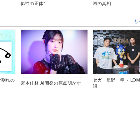
似性の正体”
噂の真相
も
音割れの
セガ・星野一幸 × LOM
宮本佳林 AI開発の原点明かす
談