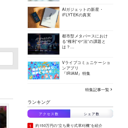
AIガジェットの新星・
iFLYTEKの真実
都市型メタバースにおけ
る“権利”や“法”の課題と
は？
バーチャルシティコンソ
ーシアムの挑戦に迫る
Vライブコミュニケーショ
ンアプリ
『IRIAM』特集
特集記事一覧
ランキング
アクセス数
シェア数
約150万円の“立ち乗り式草刈機”を紹介