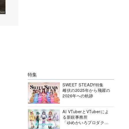
特集
SWEET STEADY特集
雌伏の2025年から飛躍の
2026年への軌跡
AI VTuberとVTuberによ
る新鋭事務所
「ゆめかいろプロダクシ
ョン」の挑戦に迫る