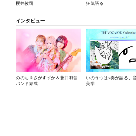
櫻井敦司
狂気語る
インタビュー
ののち＆さがすずか＆蒼井羽音
いのうつは×奏が語る、
バンド結成
美学