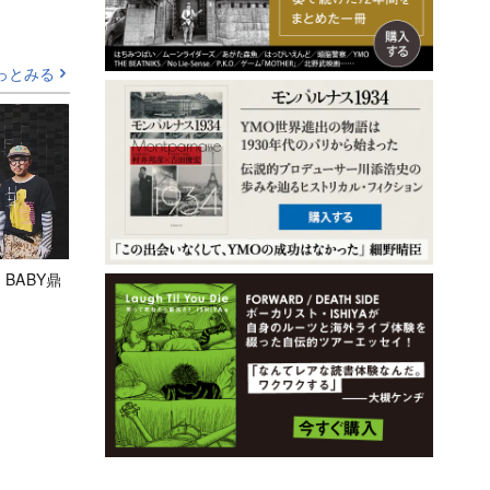
っとみる
 BABY鼎