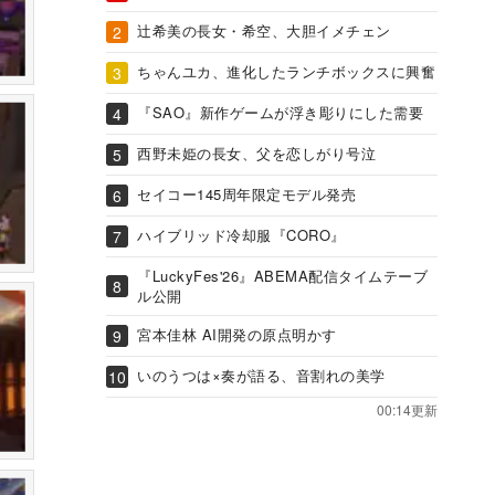
辻希美の長女・希空、大胆イメチェン
ちゃんユカ、進化したランチボックスに興奮
『SAO』新作ゲームが浮き彫りにした需要
西野未姫の長女、父を恋しがり号泣
セイコー145周年限定モデル発売
ハイブリッド冷却服『CORO』
『LuckyFes'26』ABEMA配信タイムテーブ
ル公開
宮本佳林 AI開発の原点明かす
いのうつは×奏が語る、音割れの美学
00:14更新