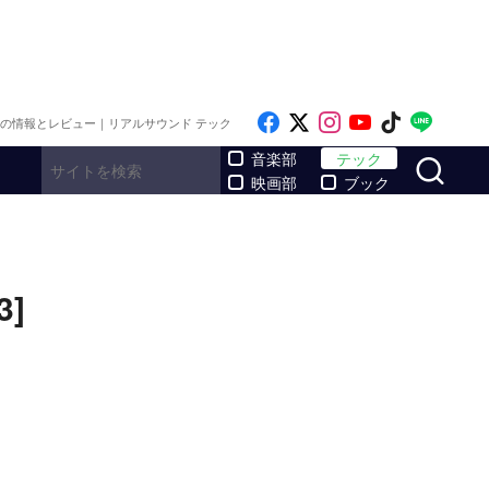
Like on Facebook
Follow on x
Follow on Inst
Follow on Y
Follow on
Follo
メの情報とレビュー｜リアルサウンド テック
サ
音楽部
テック
映画部
ブック
]