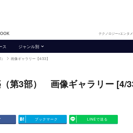
BOOK
テクノロジー×エンタ
ース
ジャンル別
部）
画像ギャラリー【4/33】
3部） 画像ギャラリー [4/33
ア
ブックマーク
LINEで送る