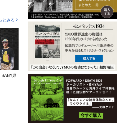
っとみる
 BABY鼎