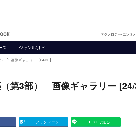
BOOK
テクノロジー×エンタ
ース
ジャンル別
部）
画像ギャラリー【24/33】
3部） 画像ギャラリー [24/3
ア
ブックマーク
LINEで送る