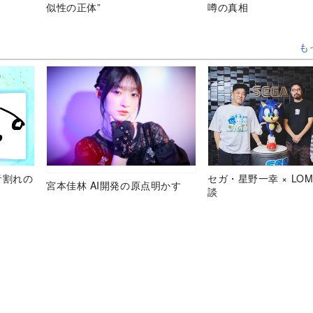
似性の正体”
噂の真相
も
音割れの
セガ・星野一幸 × LOM
宮本佳林 AI開発の原点明かす
談