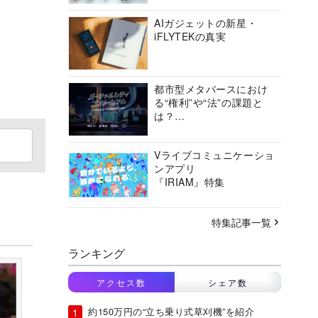
AIガジェットの新星・
iFLYTEKの真実
都市型メタバースにおけ
る“権利”や“法”の課題と
は？
バーチャルシティコンソ
ーシアムの挑戦に迫る
Vライブコミュニケーショ
ンアプリ
『IRIAM』特集
特集記事一覧
ランキング
アクセス数
シェア数
約150万円の“立ち乗り式草刈機”を紹介