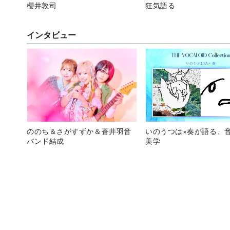
櫻井敦司
狂気語る
インタビュー
ののち＆さがすずか＆蒼井羽音
いのうつは×奏が語る、
バンド結成
美学