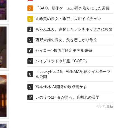
『SAO』新作ゲームが浮き彫りにした需要
辻希美の長女・希空、大胆イメチェン
ちゃんユカ、進化したランチボックスに興奮
西野未姫の長女、父を恋しがり号泣
セイコー145周年限定モデル発売
ハイブリッド冷却服『CORO』
『LuckyFes'26』ABEMA配信タイムテーブ
ル公開
宮本佳林 AI開発の原点明かす
いのうつは×奏が語る、音割れの美学
03:15更新