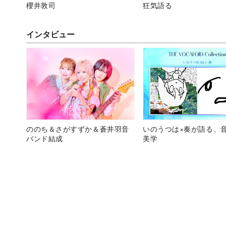
櫻井敦司
狂気語る
インタビュー
ののち＆さがすずか＆蒼井羽音
いのうつは×奏が語る、
バンド結成
美学