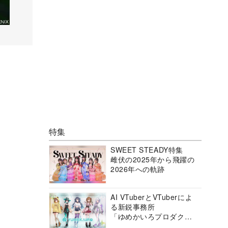
特集
SWEET STEADY特集
雌伏の2025年から飛躍の
2026年への軌跡
AI VTuberとVTuberによ
る新鋭事務所
「ゆめかいろプロダクシ
ョン」の挑戦に迫る