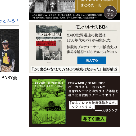
っとみる
 BABY鼎