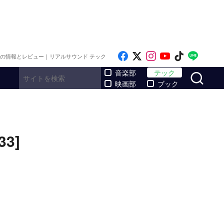
Like on Facebook
Follow on x
Follow on Inst
Follow on Y
Follow on
Follo
メの情報とレビュー｜リアルサウンド テック
サ
音楽部
テック
映画部
ブック
3]