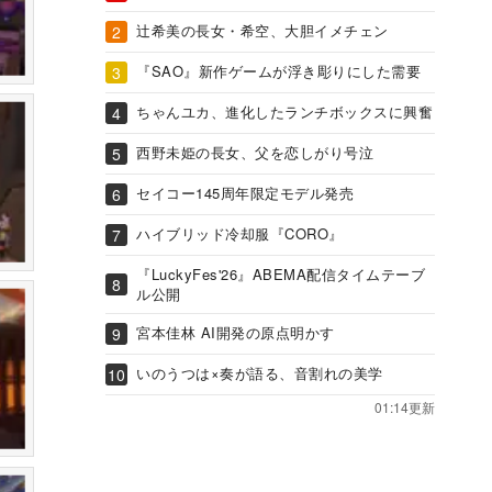
辻希美の長女・希空、大胆イメチェン
『SAO』新作ゲームが浮き彫りにした需要
ちゃんユカ、進化したランチボックスに興奮
西野未姫の長女、父を恋しがり号泣
セイコー145周年限定モデル発売
ハイブリッド冷却服『CORO』
『LuckyFes'26』ABEMA配信タイムテーブ
ル公開
宮本佳林 AI開発の原点明かす
いのうつは×奏が語る、音割れの美学
01:14更新