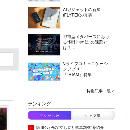
AIガジェットの新星・
iFLYTEKの真実
都市型メタバースにおけ
る“権利”や“法”の課題と
は？
バーチャルシティコンソ
ーシアムの挑戦に迫る
Vライブコミュニケーショ
ンアプリ
『IRIAM』特集
特集記事一覧
ランキング
アクセス数
シェア数
約150万円の“立ち乗り式草刈機”を紹介