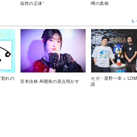
似性の正体”
噂の真相
も
音割れの
セガ・星野一幸 × LOM
宮本佳林 AI開発の原点明かす
談