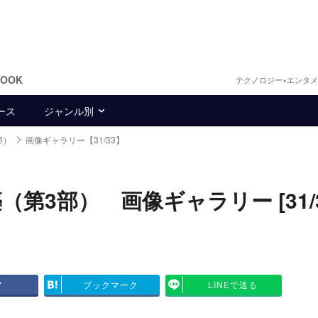
BOOK
テクノロジー×エンタ
ース
ジャンル別
部）
画像ギャラリー【31/33】
3部） 画像ギャラリー [31/3
ア
ブックマーク
LINEで送る