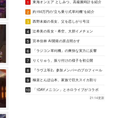
東海オンエア としみつ、高級腕時計を紹介
約150万円の“立ち乗り式草刈機”を紹介
西野未姫の長女、父を恋しがり号泣
辻希美の長女・希空、大胆イメチェン
宮本佳林 AI開発の原点明かす
「ラジコン草刈機」の爽快な実力に反響
りくりゅう、振り付けの様子を初公開
『ラヴ上等2』参加メンバーのプロフィール
極楽とんぼ山本、家族で巨大スイカ割り
「1DAYメニコン」とホロライブがコラボ
21:14更新