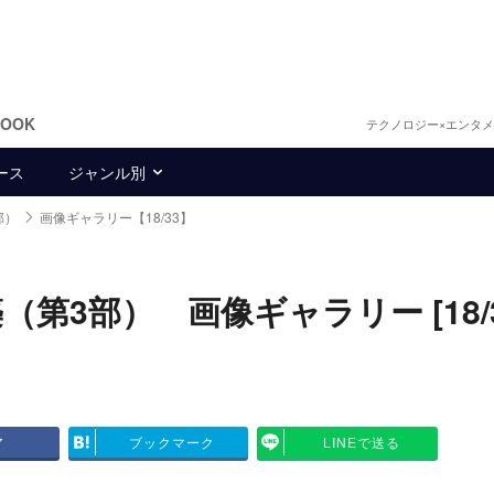
BOOK
テクノロジー×エンタ
ース
ジャンル別
部）
画像ギャラリー【18/33】
3部） 画像ギャラリー [18/3
ア
ブックマーク
LINEで送る