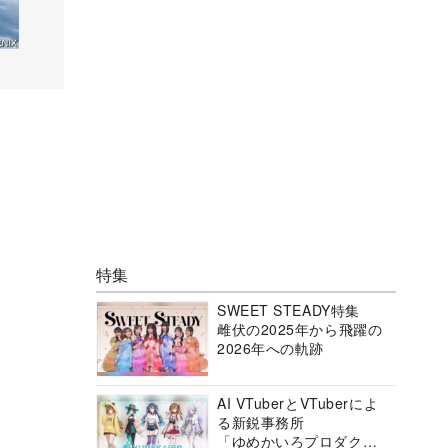
特集
SWEET STEADY特集
雌伏の2025年から飛躍の
2026年への軌跡
AI VTuberとVTuberによ
る新鋭事務所
「ゆめかいろプロダクシ