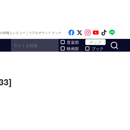
Like on Facebook
Follow on x
Follow on Inst
Follow on Y
Follow on
Follo
メの情報とレビュー｜リアルサウンド テック
サ
音楽部
テック
映画部
ブック
3]