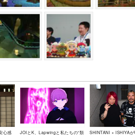
安心感
JOIとK、Lapwingと私たちの“類
SHINTANI × ISHIY