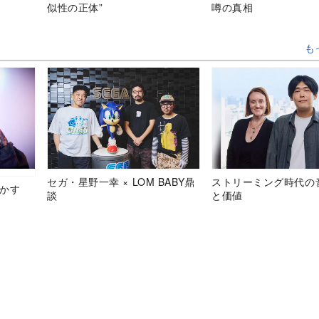
似性の正体”
噂の真相
も
セガ・星野一幸 × LOM BABY鼎
ストリーミング時代の
明かす
談
と価値