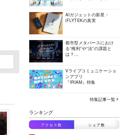
ョン」の挑戦に迫る
AIガジェットの新星・
iFLYTEKの真実
都市型メタバースにおけ
る“権利”や“法”の課題と
は？
バーチャルシティコンソ
ーシアムの挑戦に迫る
Vライブコミュニケーショ
ンアプリ
『IRIAM』特集
特集記事一覧
ランキング
アクセス数
シェア数