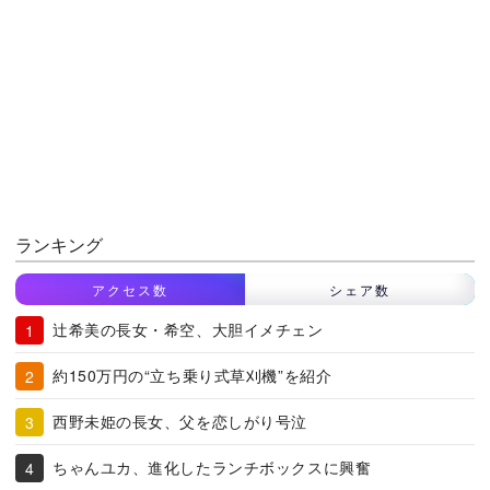
ランキング
アクセス数
シェア数
辻希美の長女・希空、大胆イメチェン
約150万円の“立ち乗り式草刈機”を紹介
西野未姫の長女、父を恋しがり号泣
ちゃんユカ、進化したランチボックスに興奮