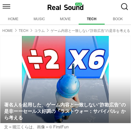
HOME
MUSIC
MOVIE
TECH
BOOK
HOME
TECH
コラム
ゲーム内容と一致しない“詐欺広告”の是非を考える
著名人を起用した、ゲーム内容と一致しない“詐欺広告”の
是非ーーセールス好調の『ラストウォー：サバイバル』か
ら考える
文＝堀江くらは
、画像＝© FirstFun