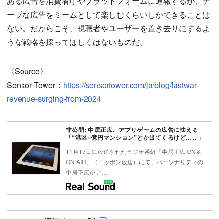
ある広告を消費者庁やプラットフォームに通報するか、チ
ープな広告をミームとして楽しむくらいしかできることは
ない。だからこそ、視聴者やユーザーを置き去りにするよ
うな戦略を採ってほしくはないものだ。
〈Source〉
Sensor Tower：
https://sensortower.com/ja/blog/lastwar-
revenue-surging-from-2024
非公開: 中居正広、アプリゲームの広告に怯える
「“港区○億円マンション”とか出てくるけど……」
11月17日に放送されたラジオ番組『中居正広 ON &
ON AIR』（ニッポン放送）にて、パーソナリティの
中居正広がア…
Follow on SNS
Author web site