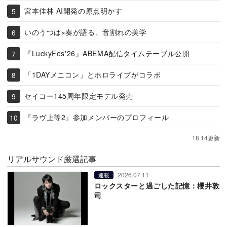
宮本佳林 AI開発の原点明かす
いのうつは×奏が語る、音割れの美学
『LuckyFes'26』ABEMA配信タイムテーブル公開
「1DAYメニコン」とホロライブがコラボ
セイコー145周年限定モデル発売
『ラヴ上等2』参加メンバーのプロフィール
18:14更新
リアルサウンド厳選記事
2026.07.11
連載
ロックスターと過ごした記憶：櫻井敦
司