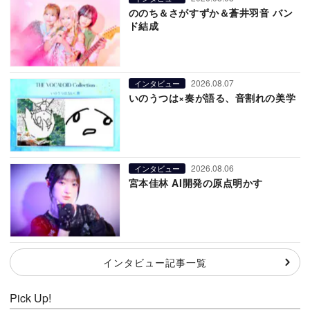
ののち＆さがすずか＆蒼井羽音 バン
ド結成
2026.08.07
インタビュー
いのうつは×奏が語る、音割れの美学
2026.08.06
インタビュー
宮本佳林 AI開発の原点明かす
インタビュー記事一覧
Pick Up!