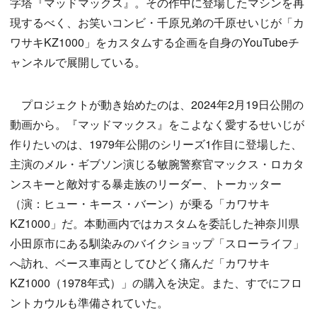
字塔『マッドマックス』。その作中に登場したマシンを再
現するべく、お笑いコンビ・千原兄弟の千原せいじが「カ
ワサキKZ1000」をカスタムする企画を自身のYouTubeチ
ャンネルで展開している。
プロジェクトが動き始めたのは、2024年2月19日公開の
動画から。『マッドマックス』をこよなく愛するせいじが
作りたいのは、1979年公開のシリーズ1作目に登場した、
主演のメル・ギブソン演じる敏腕警察官マックス・ロカタ
ンスキーと敵対する暴走族のリーダー、トーカッター
（演：ヒュー・キース・バーン）が乗る「カワサキ
KZ1000」だ。本動画内ではカスタムを委託した神奈川県
小田原市にある馴染みのバイクショップ「スローライフ」
へ訪れ、ベース車両としてひどく痛んだ「カワサキ
KZ1000（1978年式）」の購入を決定。また、すでにフロ
ントカウルも準備されていた。