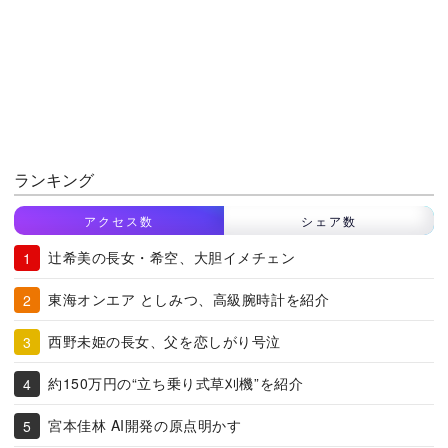
ランキング
アクセス数
シェア数
辻希美の長女・希空、大胆イメチェン
東海オンエア としみつ、高級腕時計を紹介
西野未姫の長女、父を恋しがり号泣
約150万円の“立ち乗り式草刈機”を紹介
宮本佳林 AI開発の原点明かす