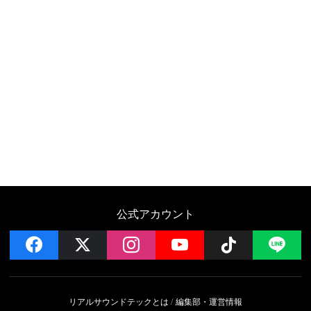
公式アカウント
facebook
x
instagram
YouTube
Follow on 
LI
リアルサウンドテックとは
編集部・運営情報