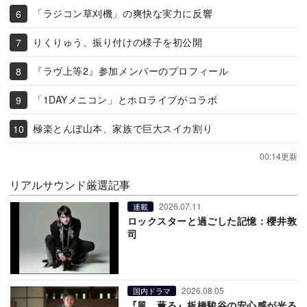
「ラジコン草刈機」の爽快な実力に反響
りくりゅう、振り付けの様子を初公開
『ラヴ上等2』参加メンバーのプロフィール
「1DAYメニコン」とホロライブがコラボ
極楽とんぼ山本、家族で巨大スイカ割り
00:14更新
リアルサウンド厳選記事
2026.07.11
連載
ロックスターと過ごした記憶：櫻井敦
司
2026.08.05
国内ドラマ
『風、薫る』板橋駿谷の安心感が光る