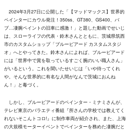
2024年3月27日に公開した「【マッドマックス】世界的
ペインターにカウル発注！350ss、GT380、GS400、バ
ブ…凄腕ペイントの旧車に感激！」と題した動画でせいじ
は、スローライフの代表・鈴木さんとともに、茨城県筑西
市のカスタムショップ「ブルービアード カスタムスタジ
オ」へとやってきた。鈴木さんによれば、ブルービアード
には「世界中で賞を取っているすごく腕のいい職人さん」
がいるという。これを聞いたせいじは「いや待ってくれ
や。そんな世界的に有名な人間がなんで茨城におんね
ん！」と毒づく。
しかし、ブルービアードのペインター・ミナミさんが、
テレビ東京のバラエティ番組『所さんの学校では教えてく
れないそこんトコロ!』に制作車両が紹介され、また、上海
の大規模モーターイベントでペインターを務めた凄腕だと