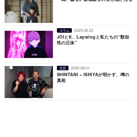
2025.06.22
コラム
JOIとK、Lapwingと私たちの“類似
性の正体”
2025.08.01
文芸
SHINTANI × ISHIYAが明かす、噂の
真相