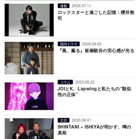
2026.07.11
連載
ロックスターと過ごした記憶：櫻井敦
司
2026.08.05
国内ドラマ
『風、薫る』板橋駿谷の安心感が光る
2025.06.22
コラム
JOIとK、Lapwingと私たちの“類似
性の正体”
2025.08.01
文芸
SHINTANI × ISHIYAが明かす、噂の
真相