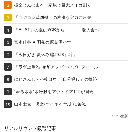
極楽とんぼ山本、家族で巨大スイカ割り
「ラジコン草刈機」の爽快な実力に反響
『RUST』の夏はVCRからニコニコ老人会へ
宮本佳林 AI開発の原点明かす
『今日好き 夏休み編2026』2話
『ラヴ上等2』参加メンバーのプロフィール
にじさんじ・小柳ロウ 「自分探し」の軌跡
“着る氷水”水冷服をアウトドア119が発売
山本圭壱、長女の“イヤイヤ期”に苦戦
18:16更新
リアルサウンド厳選記事