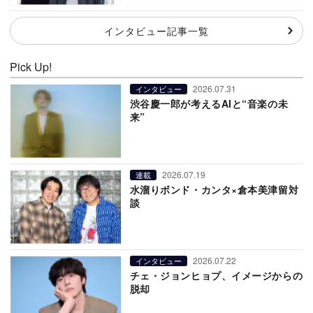
インタビュー記事一覧
Pick Up!
2026.07.31
インタビュー
渋谷慶一郎が考えるAIと“音楽の未
来”
2026.07.19
連載
水溜りボンド・カンタ×倉本美津留対
談
2026.07.22
インタビュー
チェ・ジョンヒョプ、イメージからの
脱却