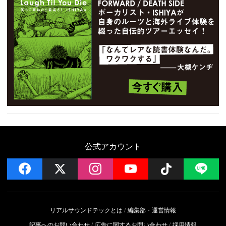
公式アカウント
facebook
x
instagram
YouTube
Follow on 
LI
リアルサウンドテックとは
編集部・運営情報
記事へのお問い合わせ
広告に関するお問い合わせ
採用情報