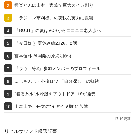
極楽とんぼ山本、家族で巨大スイカ割り
「ラジコン草刈機」の爽快な実力に反響
『RUST』の夏はVCRからニコニコ老人会へ
『今日好き 夏休み編2026』2話
宮本佳林 AI開発の原点明かす
『ラヴ上等2』参加メンバーのプロフィール
にじさんじ・小柳ロウ 「自分探し」の軌跡
“着る氷水”水冷服をアウトドア119が発売
山本圭壱、長女の“イヤイヤ期”に苦戦
17:16更新
リアルサウンド厳選記事