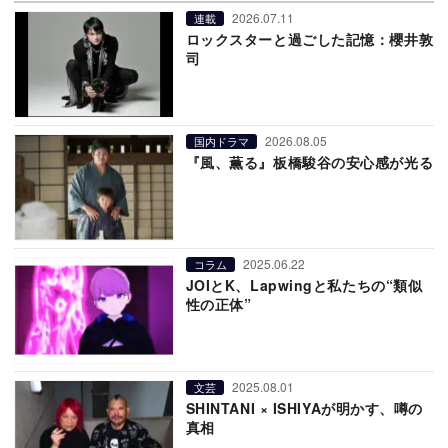
2026.07.11
連載
ロックスターと過ごした記憶：櫻井敦
司
2026.08.05
国内ドラマ
『風、薫る』板橋駿谷の安心感が光る
2025.06.22
コラム
JOIとK、Lapwingと私たちの“類似
性の正体”
2025.08.01
文芸
SHINTANI × ISHIYAが明かす、噂の
真相