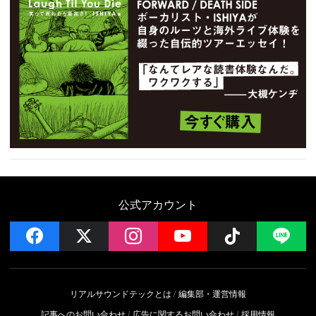
公式アカウント
facebook
x
instagram
YouTube
Follow on 
LI
リアルサウンドテックとは
編集部・運営情報
記事へのお問い合わせ
広告に関するお問い合わせ
採用情報