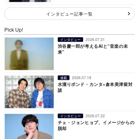
インタビュー記事一覧
Pick Up!
2026.07.31
インタビュー
渋谷慶一郎が考えるAIと“音楽の未
来”
2026.07.19
連載
水溜りボンド・カンタ×倉本美津留対
談
2026.07.22
インタビュー
チェ・ジョンヒョプ、イメージからの
脱却