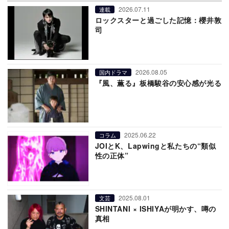
2026.07.11
連載
ロックスターと過ごした記憶：櫻井敦
司
2026.08.05
国内ドラマ
『風、薫る』板橋駿谷の安心感が光る
2025.06.22
コラム
JOIとK、Lapwingと私たちの“類似
性の正体”
2025.08.01
文芸
SHINTANI × ISHIYAが明かす、噂の
真相