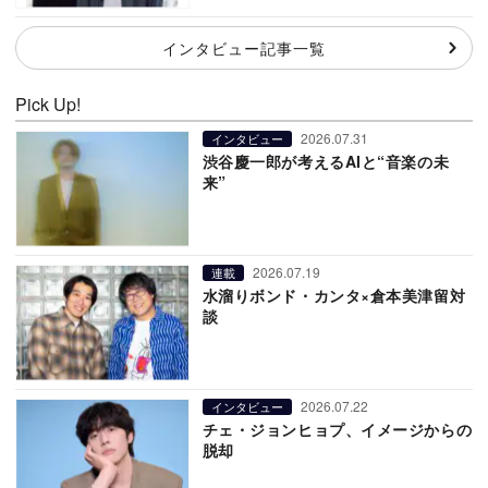
インタビュー記事一覧
Pick Up!
2026.07.31
インタビュー
渋谷慶一郎が考えるAIと“音楽の未
来”
2026.07.19
連載
水溜りボンド・カンタ×倉本美津留対
談
2026.07.22
インタビュー
チェ・ジョンヒョプ、イメージからの
脱却