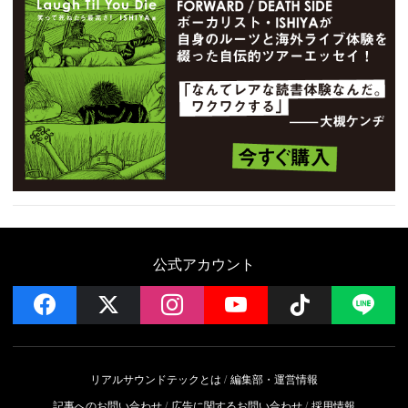
公式アカウント
facebook
x
instagram
YouTube
Follow on 
LI
リアルサウンドテックとは
編集部・運営情報
記事へのお問い合わせ
広告に関するお問い合わせ
採用情報