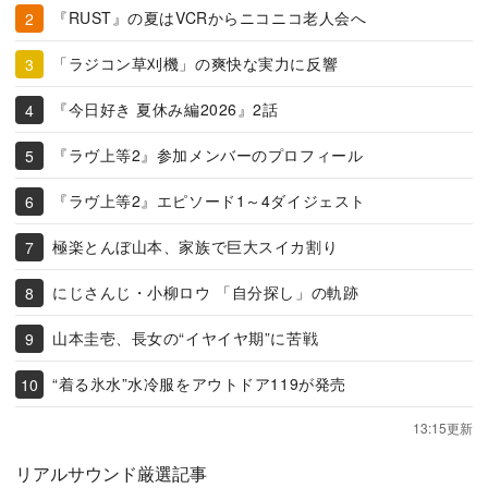
『RUST』の夏はVCRからニコニコ老人会へ
「ラジコン草刈機」の爽快な実力に反響
『今日好き 夏休み編2026』2話
『ラヴ上等2』参加メンバーのプロフィール
『ラヴ上等2』エピソード1～4ダイジェスト
極楽とんぼ山本、家族で巨大スイカ割り
にじさんじ・小柳ロウ 「自分探し」の軌跡
山本圭壱、長女の“イヤイヤ期”に苦戦
“着る氷水”水冷服をアウトドア119が発売
13:15更新
リアルサウンド厳選記事